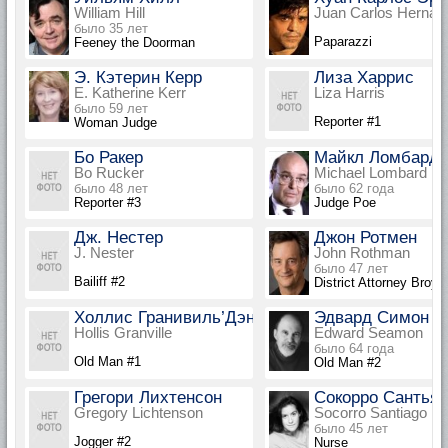
William Hill
Juan Carlos Hernán
было 35 лет
Paparazzi
Feeney the Doorman
Э. Кэтерин Керр
Лиза Харрис
E. Katherine Kerr
Liza Harris
было 59 лет
Reporter #1
Woman Judge
Бо Ракер
Майкл Ломбард
Bo Rucker
Michael Lombard
было 48 лет
было 62 года
Reporter #3
Judge Poe
Дж. Нестер
Джон Ротмен
J. Nester
John Rothman
было 47 лет
Bailiff #2
District Attorney Broyg
Холлис Гранивиль’Дэнни’
Эдвард Симон
Hollis Granville
Edward Seamon
было 64 года
Old Man #1
Old Man #2
Грегори Лихтенсон
Сокорро Сантьяг
Gregory Lichtenson
Socorro Santiago
было 45 лет
Jogger #2
Nurse