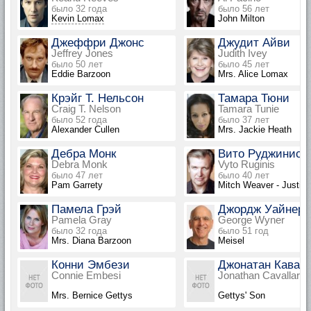
было 32 года
было 56 лет
Kevin Lomax
John Milton
Джеффри Джонс
Джудит Айви
Jeffrey Jones
Judith Ivey
было 50 лет
было 45 лет
Eddie Barzoon
Mrs. Alice Lomax
Крэйг Т. Нельсон
Тамара Тюни
Craig T. Nelson
Tamara Tunie
было 52 года
было 37 лет
Alexander Cullen
Mrs. Jackie Heath
Дебра Монк
Вито Руджинис
Debra Monk
Vyto Ruginis
было 47 лет
было 40 лет
Pam Garrety
Mitch Weaver - Justic
Памела Грэй
Джордж Уайнер
Pamela Gray
George Wyner
было 32 года
было 51 год
Mrs. Diana Barzoon
Meisel
Конни Эмбези
Джонатан Кавал
Connie Embesi
Jonathan Cavallary
Mrs. Bernice Gettys
Gettys' Son