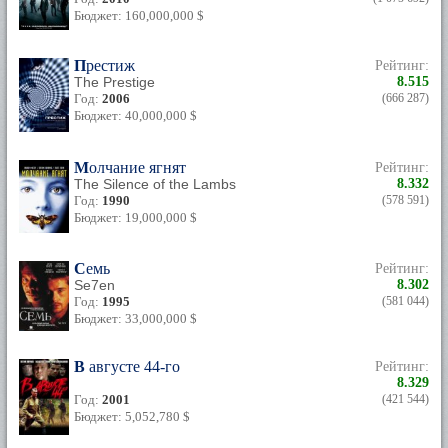
Бюджет: 160,000,000 $
Престиж
Рейтинг:
The Prestige
8.515
Год:
2006
(666 287)
Бюджет: 40,000,000 $
Молчание ягнят
Рейтинг:
The Silence of the Lambs
8.332
Год:
1990
(578 591)
Бюджет: 19,000,000 $
Семь
Рейтинг:
Se7en
8.302
Год:
1995
(581 044)
Бюджет: 33,000,000 $
В августе 44-го
Рейтинг:
8.329
Год:
2001
(421 544)
Бюджет: 5,052,780 $