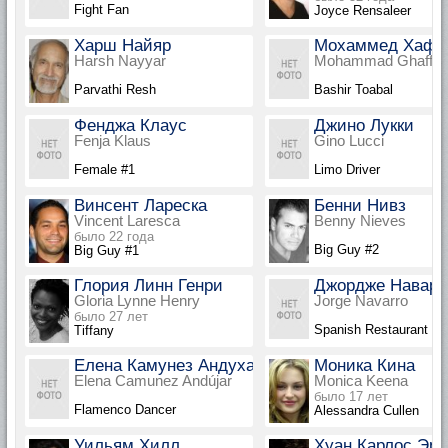
Fight Fan
Joyce Rensaleer
Харш Найяр
Мохаммед Хаф
Harsh Nayyar
Mohammad Ghaffar
Parvathi Resh
Bashir Toabal
Фенджа Клаус
Джино Лукки
Fenja Klaus
Gino Lucci
Female #1
Limo Driver
Винсент Лареска
Бенни Нивз
Vincent Laresca
Benny Nieves
было 22 года
Big Guy #2
Big Guy #1
Глория Линн Генри
Джордже Наварр
Gloria Lynne Henry
Jorge Navarro
было 27 лет
Spanish Restaurant M
Tiffany
Елена Камунез Андухар
Моника Кина
Elena Camunez Andújar
Monica Keena
было 17 лет
Flamenco Dancer
Alessandra Cullen
Уильям Хилл
Хуан Карлос Эр