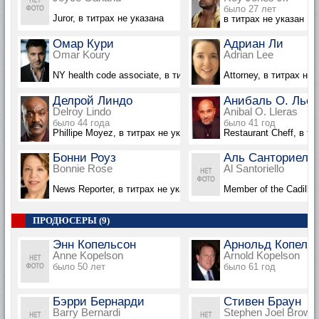
было 27 лет
Juror, в титрах не указана
в титрах не указан
Омар Кури
Адриан Ли
Omar Koury
Adrian Lee
NY health code associate, в титрах не указан
Attorney, в титрах не 
Делрой Линдо
Анибаль О. Лье
Delroy Lindo
Anibal O. Lleras
было 44 года
было 41 год
Phillipe Moyez, в титрах не указан
Restaurant Cheff, в ти
Бонни Роуз
Аль Санториелл
Bonnie Rose
Al Santoriello
News Reporter, в титрах не указана
Member of the Cadilla
ПРОДЮСЕРЫ (9)
Энн Копельсон
Арнольд Копель
Anne Kopelson
Arnold Kopelson
было 50 лет
было 61 год
Бэрри Бернарди
Стивен Браун
Barry Bernardi
Stephen Joel Brown