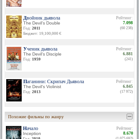
Двойник дьявола
Рейтинг:
The Devil's Double
7.098
Год:
2011
(60 238)
Бюджет: 19,100,000 €
Ученик дьявола
Рейтинг:
The Devil's Disciple
6.881
Год:
1959
(241)
Паганини: Скрипач Дьявола
Рейтинг:
The Devil's Violinist
6.845
Год:
2013
(17 972)
Похожие фильмы по жанру
Начало
Рейтинг:
Inception
8.670
Год:
2010
(1 075 692)