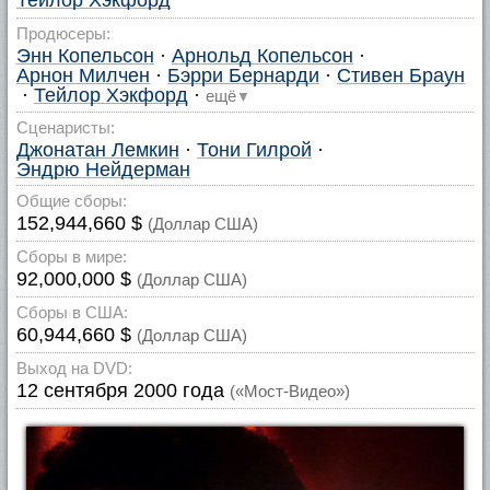
Тейлор Хэкфорд
Продюсеры:
Энн Копельсон
·
Арнольд Копельсон
·
Арнон Милчен
·
Бэрри Бернарди
·
Стивен Браун
·
Тейлор Хэкфорд
·
ещё
▼
Сценаристы:
Джонатан Лемкин
·
Тони Гилрой
·
Эндрю Нейдерман
Общие сборы:
152,944,660 $
(Доллар США)
Сборы в мире:
92,000,000 $
(Доллар США)
Сборы в США:
60,944,660 $
(Доллар США)
Выход на DVD:
12 сентября 2000 года
(«Мост-Видео»)