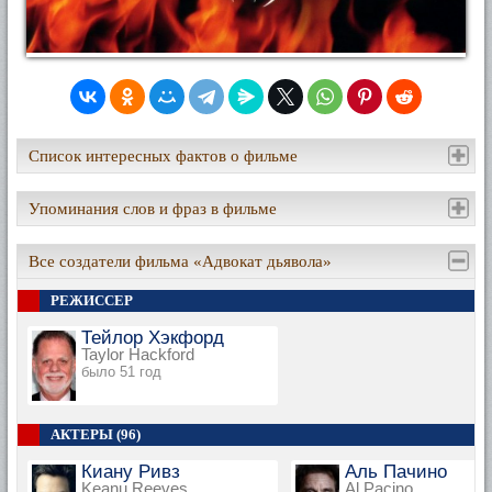
Список интересных фактов о фильме
Упоминания слов и фраз в фильме
Все создатели фильма «Адвокат дьявола»
РЕЖИССЕР
Тейлор Хэкфорд
Taylor Hackford
было 51 год
АКТЕРЫ (96)
Киану Ривз
Аль Пачино
Keanu Reeves
Al Pacino