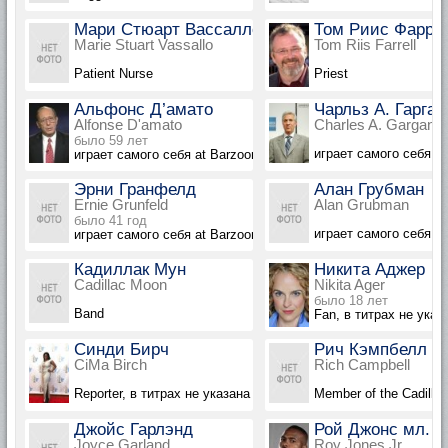
Мари Стюарт Вассалло
Том Риис Фарре
Marie Stuart Vassallo
Tom Riis Farrell
Patient Nurse
Priest
Альфонс Д’амато
Чарльз А. Гарган
Alfonse D'amato
Charles A. Gargano
было 59 лет
играет самого себя at
играет самого себя at Barzoon Party
Эрни Гранфелд
Алан Грубман
Ernie Grunfeld
Alan Grubman
было 41 год
играет самого себя at
играет самого себя at Barzoon Party
Кадиллак Мун
Никита Аджер
Cadillac Moon
Nikita Ager
было 18 лет
Band
Fan, в титрах не указ
Синди Бирч
Рич Кэмпбелл
CiMa Birch
Rich Campbell
Reporter, в титрах не указана
Member of the Cadilla
Джойс Гарлэнд
Рой Джонс мл.
Joyce Garland
Roy Jones Jr.