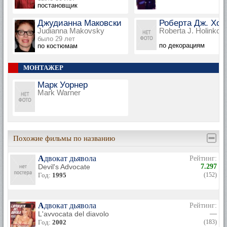
постановщик
Джудианна Маковски
Роберта Дж. Хол
Judianna Makovsky
Roberta J. Holinko
было 29 лет
по декорациям
по костюмам
МОНТАЖЕР
Марк Уорнер
Mark Warner
Похожие фильмы по названию
Адвокат дьявола
Рейтинг:
Devil's Advocate
7.297
Год:
1995
(152)
Адвокат дьявола
Рейтинг:
L'avvocata del diavolo
—
Год:
2002
(183)