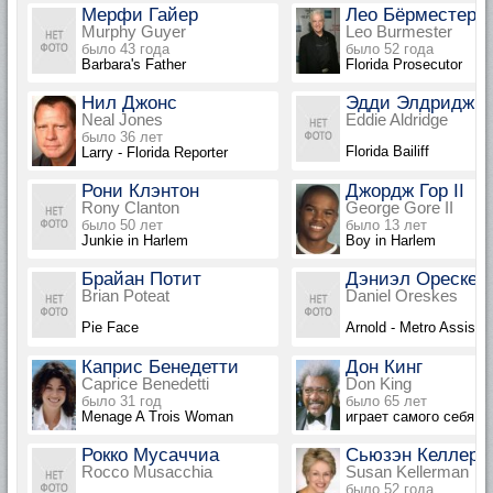
Мерфи Гайер
Лео Бёрместер
Murphy Guyer
Leo Burmester
было 43 года
было 52 года
Barbara's Father
Florida Prosecutor
Нил Джонс
Эдди Элдридж
Neal Jones
Eddie Aldridge
было 36 лет
Florida Bailiff
Larry - Florida Reporter
Рони Клэнтон
Джордж Гор II
Rony Clanton
George Gore II
было 50 лет
было 13 лет
Junkie in Harlem
Boy in Harlem
Брайан Потит
Дэниэл Орескес
Brian Poteat
Daniel Oreskes
Pie Face
Arnold - Metro Assistan
Каприс Бенедетти
Дон Кинг
Caprice Benedetti
Don King
было 31 год
было 65 лет
Menage A Trois Woman
играет самого себя
Рокко Мусаччиа
Сьюзэн Келлерм
Rocco Musacchia
Susan Kellerman
было 52 года