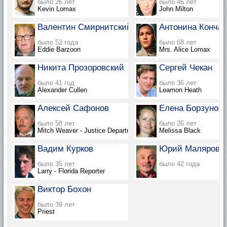
было 26 лет
было 46 лет
Kevin Lomax
John Milton
Валентин Смирнитский
Антонина Кончак
было 52 года
было 68 лет
Eddie Barzoon
Mrs. Alice Lomax
Никита Прозоровский
Сергей Чекан
было 41 год
было 36 лет
Alexander Cullen
Leamon Heath
Алексей Сафонов
Елена Борзунов
было 58 лет
было 26 лет
Mitch Weaver - Justice Department; Garson Deeds - Florida Jud
Melissa Black
Вадим Курков
Юрий Маляров
было 35 лет
было 42 года
Larry - Florida Reporter
Виктор Бохон
было 39 лет
Priest