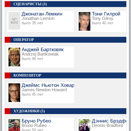
СЦЕНАРИСТЫ (3)
Джонатан Лемкин
Тони Гилрой
Jonathan Lemkin
Tony Gilroy
было 35 лет
было 40 лет
ОПЕРАТОР
Анджей Бартковяк
Andrzej Bartkowiak
было 46 лет
КОМПОЗИТОР
Джеймс Ньютон Ховард
James Newton Howard
было 45 лет
ХУДОЖНИКИ (5)
Бруно Рубео
Дэннис Брэдфо
Bruno Rubeo
Dennis Bradford
было 50 лет