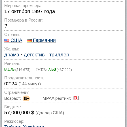
Мировая премьера:
17 октября 1997 года
Премьера в России:
?
Страны:
США
Германия
Жанры:
драма
·
детектив
·
триллер
Рейтинг:
8.175
7.50
(
516 675
) IMDB:
(
437 000
)
Продолжительность:
02:24
(144 минут)
Ограничения:
Возраст:
MPAA рейтинг:
18+
Бюджет:
57,000,000 $
(Доллар США)
Режиссер: