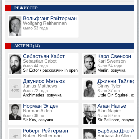
РЕЖИССЕР
Вольфганг Райтерман
Wolfgang Reitherman
было 53 года
АКТЕРЫ (14)
Себастьян Кабот
Карл Свенсон
Sebastian Cabot
Karl Swenson
было 44 года
было 54 года
Sir Ector / рассказчик in opening sequence, озвучка
Merlin, озвучка
Джуниос Мэтьюз
Джинни Тайлер
Junius Matthews
Ginny Tyler
было 72 года
было 37 лет
Archimedes, озвучка
Little Girl Squirrel, озв
Норман Элден
Алан Напье
Norman Alden
Alan Napier
было 38 лет
было 59 лет
Sir Kay, озвучка
Sir Pellinore, озвучка
Роберт Рейтерман
Барбара Джо Ал
Robert Reitherman
Barbara Jo Allen