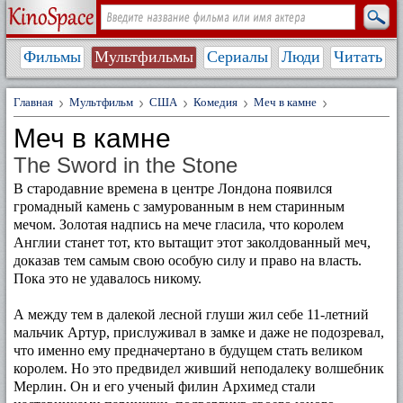
Фильмы
Мультфильмы
Сериалы
Люди
Читать
Главная
Мультфильм
США
Комедия
Меч в камне
Меч в камне
The Sword in the Stone
В стародавние времена в центре Лондона появился
громадный камень с замурованным в нем старинным
мечом. Золотая надпись на мече гласила, что королем
Англии станет тот, кто вытащит этот заколдованный меч,
доказав тем самым свою особую силу и право на власть.
Пока это не удавалось никому.
А между тем в далекой лесной глуши жил себе 11-летний
мальчик Артур, прислуживал в замке и даже не подозревал,
что именно ему предначертано в будущем стать великом
королем. Но это предвидел живший неподалеку волшебник
Мерлин. Он и его ученый филин Архимед стали