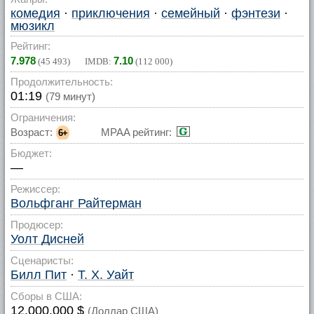
комедия
·
приключения
·
семейный
·
фэнтези
·
мюзикл
Рейтинг:
7.978
7.10
(
45 493
) IMDB:
(
112 000
)
Продолжительность:
01:19
(79 минут)
Ограничения:
Возраст:
MPAA рейтинг:
6+
Бюджет:
—
Режиссер:
Вольфганг Райтерман
Продюсер:
Уолт Дисней
Сценаристы:
Билл Пит
·
Т. Х. Уайт
Сборы в США:
12,000,000 $
(Доллар США)