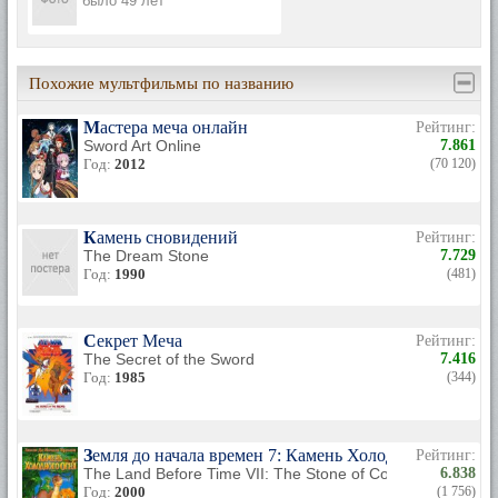
было 49 лет
Похожие мультфильмы по названию
Мастера меча онлайн
Рейтинг:
Sword Art Online
7.861
Год:
2012
(70 120)
Камень сновидений
Рейтинг:
The Dream Stone
7.729
Год:
1990
(481)
Секрет Меча
Рейтинг:
The Secret of the Sword
7.416
Год:
1985
(344)
Земля до начала времен 7: Камень Холодного Огня
Рейтинг:
The Land Before Time VII: The Stone of Cold Fire
6.838
Год:
2000
(1 756)