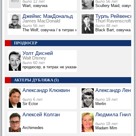
было 12 лет
было 56 лет
Wart, озвучка
Scullery Maid, озвучка
Джеймс МакДональд
Турль Рейвенск
James MacDonald
Thurl Ravenscroft
было 56 лет
было 48 лет
The Wolf, озвучка / в титрах не указан
Black Bart, озвучка / 
ПРОДЮСЕР
Уолт Дисней
Walt Disney
было 60 лет
продюсер, в титрах не указан
АКТЕРЫ ДУБЛЯЖА (5)
Александр Клюквин
Александр Леньк
было 6 лет
было 19 лет
Sir Ector
Merlin
Алексей Колган
Людмила Гнило
было 18 лет
Archimedes
Madam Mim