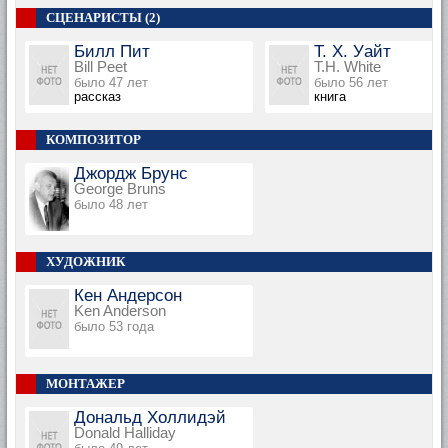
СЦЕНАРИСТЫ (2)
Билл Пит
Т. Х. Уайт
Bill Peet
T.H. White
было 47 лет
было 56 лет
рассказ
книга
КОМПОЗИТОР
Джордж Брунс
George Bruns
было 48 лет
ХУДОЖНИК
Кен Андерсон
Ken Anderson
было 53 года
МОНТАЖЕР
Дональд Холлидэй
Donald Halliday