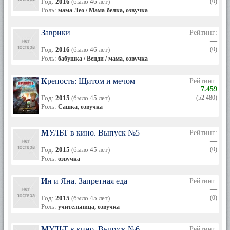
Год:
2016
(было 46 лет)
(0)
Роль:
мама Лео / Мама-белка, озвучка
Заврики
Рейтинг:
—
Год:
2016
(было 46 лет)
(0)
Роль:
бабушка / Венди / мама, озвучка
Крепость: Щитом и мечом
Рейтинг:
7.459
Год:
2015
(было 45 лет)
(52 480)
Роль:
Сашка, озвучка
МУЛЬТ в кино. Выпуск №5
Рейтинг:
—
Год:
2015
(было 45 лет)
(0)
Роль:
озвучка
Ин и Яна. Запретная еда
Рейтинг:
—
Год:
2015
(было 45 лет)
(0)
Роль:
учительница, озвучка
МУЛЬТ в кино. Выпуск №6
Рейтинг: