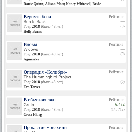
Dottie Quinn; Allison Mott; Nancy Whitesell; Bridey
Вернуть Бена
Рейтинг:
Ben Is Back
—
Год:
2018
(было 48 лет)
(0)
Holly Burns
Вдовы
Рейтинг:
Widows
—
Год:
2018
(было 48 лет)
(0)
Agnieszka
Операция «Колибри»
Рейтинг:
The Hummingbird Project
—
Год:
2018
(было 48 лет)
(0)
Eva Torres
В объятиях лжи
Рейтинг:
Greta
6.472
Год:
2018
(было 48 лет)
(143 712)
Greta Hideg
Проклятие монахини
Рейтинг: