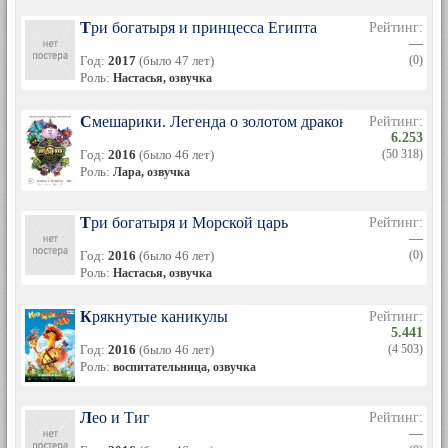
Три богатыря и принцесса Египта
Рейтинг:
—
Год:
2017
(было 47 лет)
(0)
Роль:
Настасья, озвучка
Смешарики. Легенда о золотом драконе
Рейтинг:
6.253
Год:
2016
(было 46 лет)
(50 318)
Роль:
Лара, озвучка
Три богатыря и Морской царь
Рейтинг:
—
Год:
2016
(было 46 лет)
(0)
Роль:
Настасья, озвучка
Крякнутые каникулы
Рейтинг:
5.441
Год:
2016
(было 46 лет)
(4 503)
Роль:
воспитательница, озвучка
Лео и Тиг
Рейтинг:
—