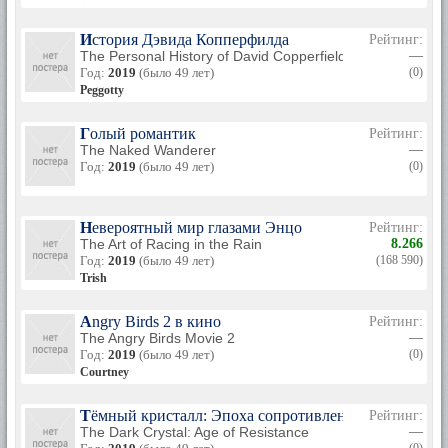
История Дэвида Копперфилда
Рейтинг:
The Personal History of David Copperfield
—
Год:
2019
(было 49 лет)
(0)
Peggotty
Голый романтик
Рейтинг:
The Naked Wanderer
—
Год:
2019
(было 49 лет)
(0)
Невероятный мир глазами Энцо
Рейтинг:
The Art of Racing in the Rain
8.266
Год:
2019
(было 49 лет)
(168 590)
Trish
Angry Birds 2 в кино
Рейтинг:
The Angry Birds Movie 2
—
Год:
2019
(было 49 лет)
(0)
Courtney
Тёмный кристалл: Эпоха сопротивления
Рейтинг:
The Dark Crystal: Age of Resistance
—