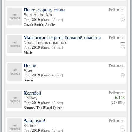
По ту сторону сетки
Рейтинг:
Back of the Net
—
Год:
2019
(было 49 лет)
(0)
Coach Smith; Adelle
Маленькие секреты большой компании
Рейтинг:
Nous finirons ensemble
—
Год:
2019
(было 49 лет)
(0)
Marie
После
Рейтинг:
After
—
Год:
2019
(было 49 лет)
(0)
Karen
Хеллбой
Рейтинг:
Hellboy
6.148
Год:
2019
(было 49 лет)
(217 964)
Nimue / The Blood Queen
Али, рули!
Рейтинг:
Stuber
—
Год:
2019
(было 49 лет)
(0)