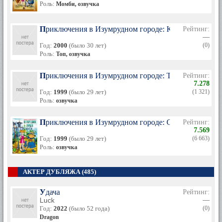
Роль:
Момби, озвучка
Приключения в Изумрудном городе: Козни старой 
Рейтинг:
—
Год:
2000
(было 30 лет)
(0)
Роль:
Топ, озвучка
Приключения в Изумрудном городе: Тайна великог
Рейтинг:
7.278
Год:
1999
(было 29 лет)
(1 321)
Роль:
озвучка
Приключения в Изумрудном городе: Серебряные ту
Рейтинг:
7.569
Год:
1999
(было 29 лет)
(6 663)
Роль:
озвучка
АКТЕР ДУБЛЯЖА (485)
Удача
Рейтинг:
Luck
—
Год:
2022
(было 52 года)
(0)
Dragon