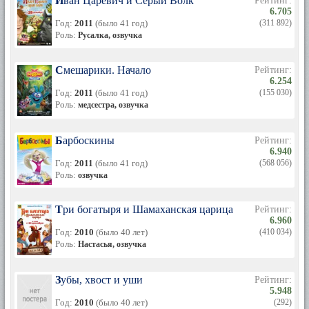
Иван Царевич и Серый Волк
Рейтинг:
6.705
Год:
2011
(было 41 год)
(311 892)
Роль:
Русалка, озвучка
Смешарики. Начало
Рейтинг:
6.254
Год:
2011
(было 41 год)
(155 030)
Роль:
медсестра, озвучка
Барбоскины
Рейтинг:
6.940
Год:
2011
(было 41 год)
(568 056)
Роль:
озвучка
Три богатыря и Шамаханская царица
Рейтинг:
6.960
Год:
2010
(было 40 лет)
(410 034)
Роль:
Настасья, озвучка
Зубы, хвост и уши
Рейтинг:
5.948
Год:
2010
(было 40 лет)
(292)