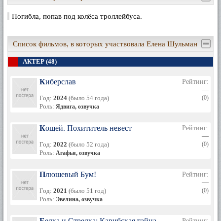
Погибла, попав под колёса троллейбуса.
Список фильмов, в которых участвовала Елена Шульман
АКТЕР (48)
Киберслав
Рейтинг:
—
Год:
2024
(было 54 года)
(0)
Роль:
Ядвига, озвучка
Кощей. Похититель невест
Рейтинг:
—
Год:
2022
(было 52 года)
(0)
Роль:
Агафья, озвучка
Плюшевый Бум!
Рейтинг:
—
Год:
2021
(было 51 год)
(0)
Роль:
Эвелина, озвучка
Белка и Стрелка: Карибская тайна
Рейтинг: