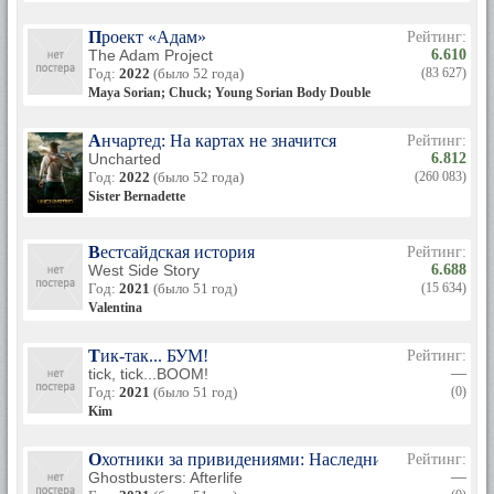
Проект «Адам»
Рейтинг:
The Adam Project
6.610
Год:
2022
(было 52 года)
(83 627)
Maya Sorian; Chuck; Young Sorian Body Double
Анчартед: На картах не значится
Рейтинг:
Uncharted
6.812
Год:
2022
(было 52 года)
(260 083)
Sister Bernadette
Вестсайдская история
Рейтинг:
West Side Story
6.688
Год:
2021
(было 51 год)
(15 634)
Valentina
Тик-так... БУМ!
Рейтинг:
tick, tick...BOOM!
—
Год:
2021
(было 51 год)
(0)
Kim
Охотники за привидениями: Наследники
Рейтинг:
Ghostbusters: Afterlife
—