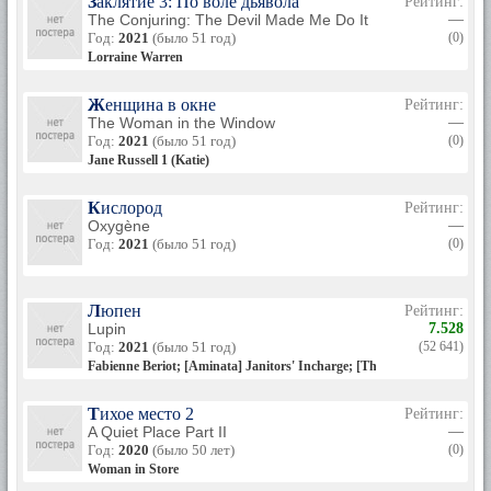
Заклятие 3: По воле дьявола
Рейтинг:
The Conjuring: The Devil Made Me Do It
—
Год:
2021
(было 51 год)
(0)
Lorraine Warren
Женщина в окне
Рейтинг:
The Woman in the Window
—
Год:
2021
(было 51 год)
(0)
Jane Russell 1 (Katie)
Кислород
Рейтинг:
Oxygène
—
Год:
2021
(было 51 год)
(0)
Люпен
Рейтинг:
Lupin
7.528
Год:
2021
(было 51 год)
(52 641)
Fabienne Beriot; [Aminata] Janitors' Incharge; [Therapist] Tania Fabre
Тихое место 2
Рейтинг:
A Quiet Place Part II
—
Год:
2020
(было 50 лет)
(0)
Woman in Store