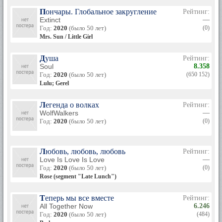
Пончары. Глобальное закругление
Рейтинг:
Extinct
—
Год:
2020
(было 50 лет)
(0)
Mrs. Sun / Little Girl
Душа
Рейтинг:
Soul
8.358
Год:
2020
(было 50 лет)
(650 152)
Lulu; Gerel
Легенда о волках
Рейтинг:
WolfWalkers
—
Год:
2020
(было 50 лет)
(0)
Любовь, любовь, любовь
Рейтинг:
Love Is Love Is Love
—
Год:
2020
(было 50 лет)
(0)
Rose (segment "Late Lunch")
Теперь мы все вместе
Рейтинг:
All Together Now
6.246
Год:
2020
(было 50 лет)
(484)