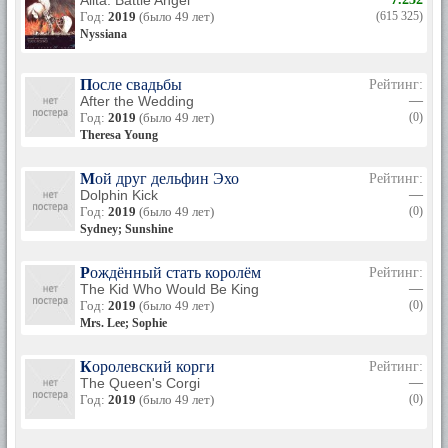
Alita: Battle Angel
Год:
2019
(было 49 лет)
(615 325)
Nyssiana
После свадьбы
Рейтинг:
After the Wedding
—
Год:
2019
(было 49 лет)
(0)
Theresa Young
Мой друг дельфин Эхо
Рейтинг:
Dolphin Kick
—
Год:
2019
(было 49 лет)
(0)
Sydney; Sunshine
Рождённый стать королём
Рейтинг:
The Kid Who Would Be King
—
Год:
2019
(было 49 лет)
(0)
Mrs. Lee; Sophie
Королевский корги
Рейтинг:
The Queen's Corgi
—
Год:
2019
(было 49 лет)
(0)