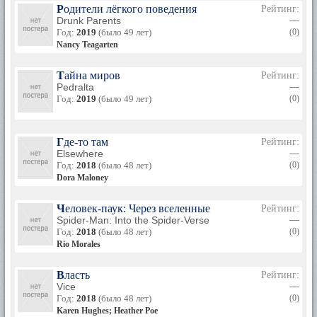
Родители лёгкого поведения
Рейтинг:
Drunk Parents
—
Год:
2019
(было 49 лет)
(0)
Nancy Teagarten
Тайна миров
Рейтинг:
Pedralta
—
Год:
2019
(было 49 лет)
(0)
Где-то там
Рейтинг:
Elsewhere
—
Год:
2018
(было 48 лет)
(0)
Dora Maloney
Человек-паук: Через вселенные
Рейтинг:
Spider-Man: Into the Spider-Verse
—
Год:
2018
(было 48 лет)
(0)
Rio Morales
Власть
Рейтинг:
Vice
—
Год:
2018
(было 48 лет)
(0)
Karen Hughes; Heather Poe