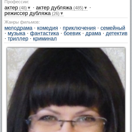
Профессии:
актер
·
актер дубляжа
·
(48)▼
(485)▼
режиссер дубляжа
(26)▼
Жанры фильмов:
мелодрама
·
комедия
·
приключения
·
семейный
·
музыка
·
фантастика
·
боевик
·
драма
·
детектив
·
триллер
·
криминал