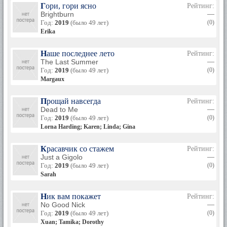
Гори, гори ясно
Рейтинг:
Brightburn
—
Год:
2019
(было 49 лет)
(0)
Erika
Наше последнее лето
Рейтинг:
The Last Summer
—
Год:
2019
(было 49 лет)
(0)
Margaux
Прощай навсегда
Рейтинг:
Dead to Me
—
Год:
2019
(было 49 лет)
(0)
Lorna Harding; Karen; Linda; Gina
Красавчик со стажем
Рейтинг:
Just a Gigolo
—
Год:
2019
(было 49 лет)
(0)
Sarah
Ник вам покажет
Рейтинг:
No Good Nick
—
Год:
2019
(было 49 лет)
(0)
Xuan; Tamika; Dorothy