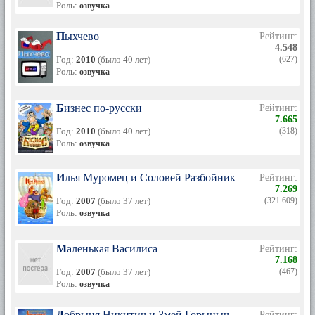
Роль:
озвучка
Пыхчево
Рейтинг:
4.548
Год:
2010
(было 40 лет)
(627)
Роль:
озвучка
Бизнес по-русски
Рейтинг:
7.665
Год:
2010
(было 40 лет)
(318)
Роль:
озвучка
Илья Муромец и Соловей Разбойник
Рейтинг:
7.269
Год:
2007
(было 37 лет)
(321 609)
Роль:
озвучка
Маленькая Василиса
Рейтинг:
7.168
Год:
2007
(было 37 лет)
(467)
Роль:
озвучка
Добрыня Никитич и Змей Горыныч
Рейтинг: