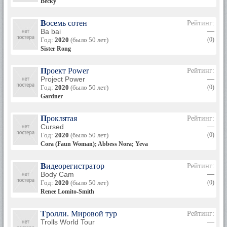
Becky
Восемь сотен
Рейтинг:
Ba bai
—
Год:
2020
(было 50 лет)
(0)
Sister Rong
Проект Power
Рейтинг:
Project Power
—
Год:
2020
(было 50 лет)
(0)
Gardner
Проклятая
Рейтинг:
Cursed
—
Год:
2020
(было 50 лет)
(0)
Cora (Faun Woman); Abbess Nora; Yeva
Видеорегистратор
Рейтинг:
Body Cam
—
Год:
2020
(было 50 лет)
(0)
Renee Lomito-Smith
Тролли. Мировой тур
Рейтинг:
Trolls World Tour
—