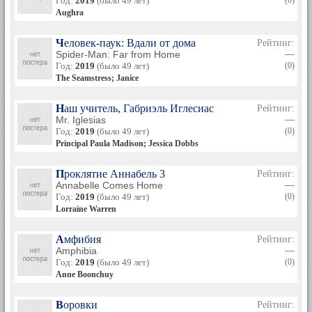
Год:
2019
(было 49 лет)
(0)
Aughra
Человек-паук: Вдали от дома
Рейтинг:
Spider-Man: Far from Home
—
Год:
2019
(было 49 лет)
(0)
The Seamstress; Janice
Наш учитель, Габриэль Иглесиас
Рейтинг:
Mr. Iglesias
—
Год:
2019
(было 49 лет)
(0)
Principal Paula Madison; Jessica Dobbs
Проклятие Аннабель 3
Рейтинг:
Annabelle Comes Home
—
Год:
2019
(было 49 лет)
(0)
Lorraine Warren
Амфибия
Рейтинг:
Amphibia
—
Год:
2019
(было 49 лет)
(0)
Anne Boonchuy
Воровки
Рейтинг: