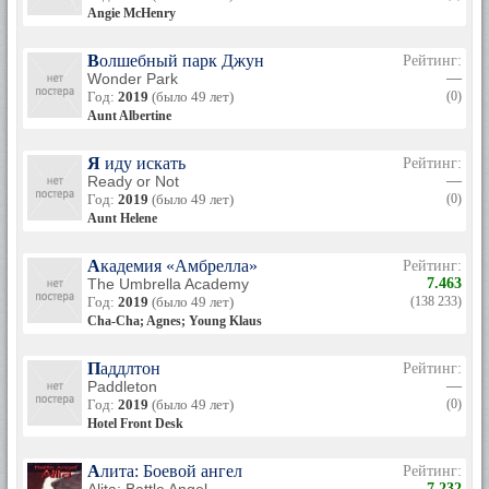
Angie McHenry
Волшебный парк Джун
Рейтинг:
Wonder Park
—
Год:
2019
(было 49 лет)
(0)
Aunt Albertine
Я иду искать
Рейтинг:
Ready or Not
—
Год:
2019
(было 49 лет)
(0)
Aunt Helene
Академия «Амбрелла»
Рейтинг:
The Umbrella Academy
7.463
Год:
2019
(было 49 лет)
(138 233)
Cha-Cha; Agnes; Young Klaus
Паддлтон
Рейтинг:
Paddleton
—
Год:
2019
(было 49 лет)
(0)
Hotel Front Desk
Алита: Боевой ангел
Рейтинг:
7.232