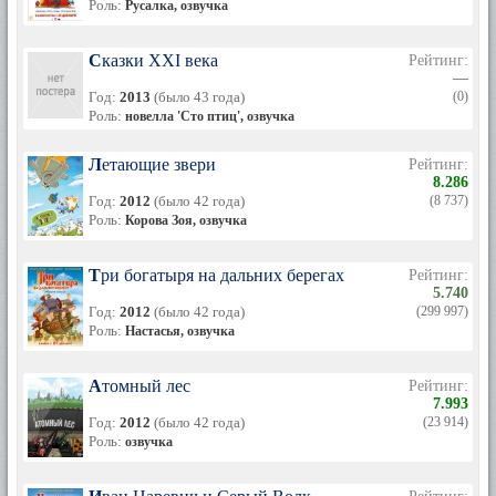
Роль:
Русалка, озвучка
Сказки XXI века
Рейтинг:
—
Год:
2013
(было 43 года)
(0)
Роль:
новелла 'Сто птиц', озвучка
Летающие звери
Рейтинг:
8.286
Год:
2012
(было 42 года)
(8 737)
Роль:
Корова Зоя, озвучка
Три богатыря на дальних берегах
Рейтинг:
5.740
Год:
2012
(было 42 года)
(299 997)
Роль:
Настасья, озвучка
Атомный лес
Рейтинг:
7.993
Год:
2012
(было 42 года)
(23 914)
Роль:
озвучка