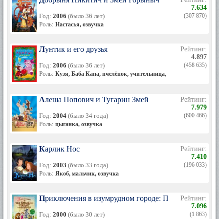
7.634
Год:
2006
(было 36 лет)
(307 870)
Роль:
Настасья, озвучка
Лунтик и его друзья
Рейтинг:
4.897
Год:
2006
(было 36 лет)
(458 635)
Роль:
Кузя, Баба Капа, пчелёнок, учительница, бабочка, Тим, Дина
Алеша Попович и Тугарин Змей
Рейтинг:
7.979
Год:
2004
(было 34 года)
(600 466)
Роль:
цыганка, озвучка
Карлик Нос
Рейтинг:
7.410
Год:
2003
(было 33 года)
(196 033)
Роль:
Якоб, мальчик, озвучка
Приключения в изумрудном городе: Принцесса Озма
Рейтинг:
7.096
Год:
2000
(было 30 лет)
(1 863)