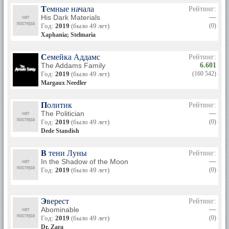
Темные начала
Рейтинг:
His Dark Materials
—
Год:
2019
(было 49 лет)
(0)
Xaphania; Stelmaria
Семейка Аддамс
Рейтинг:
The Addams Family
6.601
Год:
2019
(было 49 лет)
(160 542)
Margaux Needler
Политик
Рейтинг:
The Politician
—
Год:
2019
(было 49 лет)
(0)
Dede Standish
В тени Луны
Рейтинг:
In the Shadow of the Moon
—
Год:
2019
(было 49 лет)
(0)
Эверест
Рейтинг:
Abominable
—
Год:
2019
(было 49 лет)
(0)
Dr. Zara