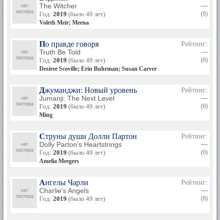
The Witcher
—
Год:
2019
(было 49 лет)
(0)
Voleth Meir; Meena
По правде говоря
Рейтинг:
Truth Be Told
—
Год:
2019
(было 49 лет)
(0)
Desiree Scoville; Erin Buhrman; Susan Carver
Джуманджи: Новый уровень
Рейтинг:
Jumanji: The Next Level
—
Год:
2019
(было 49 лет)
(0)
Ming
Струны души Долли Партон
Рейтинг:
Dolly Parton's Heartstrings
—
Год:
2019
(было 49 лет)
(0)
Amelia Meegers
Ангелы Чарли
Рейтинг:
Charlie's Angels
—
Год:
2019
(было 49 лет)
(0)