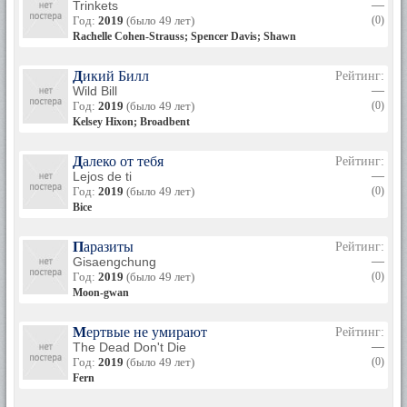
Trinkets
—
Год:
2019
(было 49 лет)
(0)
Rachelle Cohen-Strauss; Spencer Davis; Shawn
Дикий Билл
Рейтинг:
Wild Bill
—
Год:
2019
(было 49 лет)
(0)
Kelsey Hixon; Broadbent
Далеко от тебя
Рейтинг:
Lejos de ti
—
Год:
2019
(было 49 лет)
(0)
Bice
Паразиты
Рейтинг:
Gisaengchung
—
Год:
2019
(было 49 лет)
(0)
Moon-gwan
Мертвые не умирают
Рейтинг:
The Dead Don't Die
—
Год:
2019
(было 49 лет)
(0)
Fern