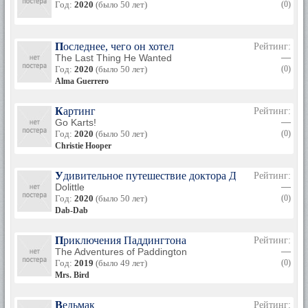
Год:
2020
(было 50 лет)
(0)
Последнее, чего он хотел
Рейтинг:
The Last Thing He Wanted
—
Год:
2020
(было 50 лет)
(0)
Alma Guerrero
Картинг
Рейтинг:
Go Karts!
—
Год:
2020
(было 50 лет)
(0)
Christie Hooper
Удивительное путешествие доктора Дулиттла
Рейтинг:
Dolittle
—
Год:
2020
(было 50 лет)
(0)
Dab-Dab
Приключения Паддингтона
Рейтинг:
The Adventures of Paddington
—
Год:
2019
(было 49 лет)
(0)
Mrs. Bird
Ведьмак
Рейтинг: