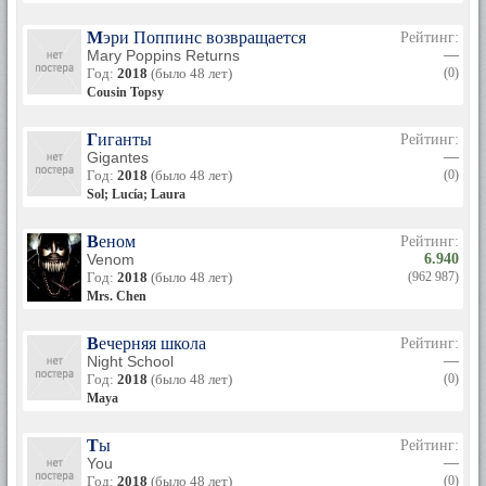
Мэри Поппинс возвращается
Рейтинг:
Mary Poppins Returns
—
Год:
2018
(было 48 лет)
(0)
Cousin Topsy
Гиганты
Рейтинг:
Gigantes
—
Год:
2018
(было 48 лет)
(0)
Sol; Lucía; Laura
Веном
Рейтинг:
Venom
6.940
Год:
2018
(было 48 лет)
(962 987)
Mrs. Chen
Вечерняя школа
Рейтинг:
Night School
—
Год:
2018
(было 48 лет)
(0)
Maya
Ты
Рейтинг:
You
—
Год:
2018
(было 48 лет)
(0)