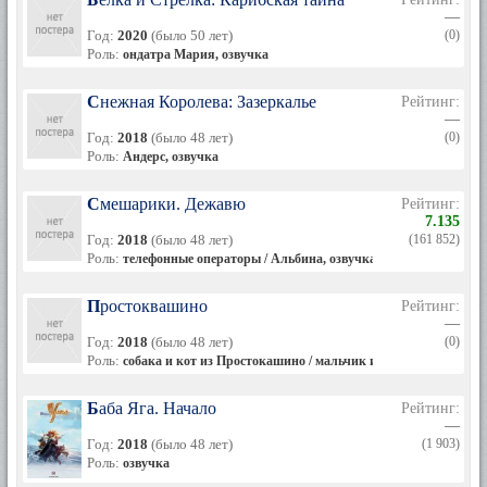
—
Год:
2020
(было 50 лет)
(0)
Роль:
ондатра Мария, озвучка
Снежная Королева: Зазеркалье
Рейтинг:
—
Год:
2018
(было 48 лет)
(0)
Роль:
Андерс, озвучка
Смешарики. Дежавю
Рейтинг:
7.135
Год:
2018
(было 48 лет)
(161 852)
Роль:
телефонные операторы / Альбина, озвучка
Простоквашино
Рейтинг:
—
Год:
2018
(было 48 лет)
(0)
Роль:
собака и кот из Простокашино / мальчик из Простокашино, 
Баба Яга. Начало
Рейтинг:
—
Год:
2018
(было 48 лет)
(1 903)
Роль:
озвучка