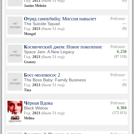
Год:
2021
(было 51 год)
(0)
Janine Melnitz
Отряд самоубийц: Миссия навылет
Рейтинг:
The Suicide Squad
—
Год:
2021
(было 51 год)
(0)
Mongal
Космический джем: Новое поколение
Рейтинг:
Space Jam: A New Legacy
6.250
Год:
2021
(было 51 год)
(97 119)
Granny
Босс-молокосос 2
Рейтинг:
The Boss Baby: Family Business
—
Год:
2021
(было 51 год)
(0)
Tina
Чёрная Вдова
Рейтинг:
Black Widow
6.304
Год:
2021
(было 51 год)
(372 613)
Melina