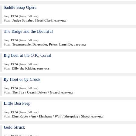
Saddle Soap Opera
Год:
1974
(было 50 лет)
Роль:
Judge Sayabe / Hotel Clerk, озвучка
The Badge and the Beautiful
Год:
1974
(было 50 лет)
Роль:
Townspeople, Bartender, Priest, Lauri Be, озвучка
Big Beef at the O.K. Corral
Год:
1974
(было 50 лет)
Роль:
Billy the Kidder, озвучка
By Hoot or by Crook
Год:
1974
(было 50 лет)
Роль:
The Fox / Coach Driver / Guard, озвучка
Little Boa Peep
Год:
1974
(было 50 лет)
Роль:
Blue Racer / Ant / Elephant / Wolf / Sheepdog / Sheep, озвучка
Gold Struck