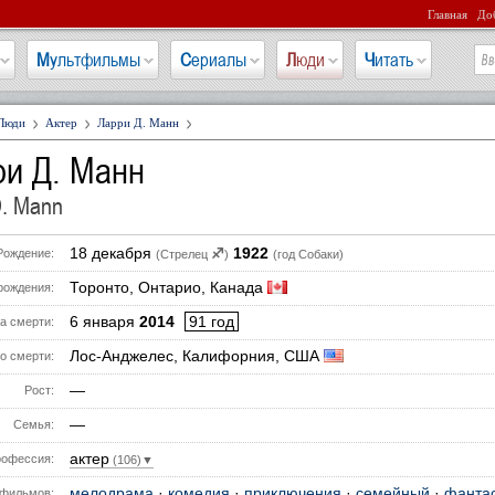
Главная
Доб
Мультфильмы
Сериалы
Люди
Читать
Люди
Актер
Ларри Д. Манн
ри Д. Манн
D. Mann
18 декабря
1922
♐
Рождение:
(Стрелец
)
(год Собаки)
Торонто, Онтарио, Канада
рождения:
6 января
2014
91 год
а смерти:
Лос-Анджелес, Калифорния, США
о смерти:
—
Рост:
—
Семья:
актер
офессия:
(106)▼
мелодрама
·
комедия
·
приключения
·
семейный
·
фанта
фильмов: