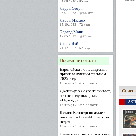
31.08.1940 · 85 лет
Ларри Сторч
08.01.1923 ·
99 лет
Ларри Миллер
15.10.1953 · 72 года
Эдвард Манн
12.05.1912 ·
87 лет
Ларри Дэй
21.12.1963 · 62 года
Последние новости
Европейская киноакадемия
признала лучшим фильмом
2025 года…
18 января 2026 • Новости
Список
Дженнифер Лоуренс считает,
что не получила роль в
«Однажды…
АКТЕ
16 января 2026 • Новости
Кэтлин Кеннеди покидает
пост главы Lucasfilm на этой
неделе
16 января 2026 • Новости
Стало известно, с кем и о чём