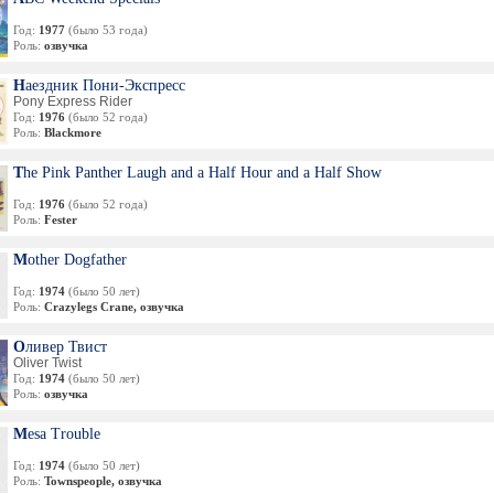
Год:
1977
(было 53 года)
Роль:
озвучка
Наездник Пони-Экспресс
Pony Express Rider
Год:
1976
(было 52 года)
Роль:
Blackmore
The Pink Panther Laugh and a Half Hour and a Half Show
Год:
1976
(было 52 года)
Роль:
Fester
Mother Dogfather
Год:
1974
(было 50 лет)
Роль:
Crazylegs Crane, озвучка
Оливер Твист
Oliver Twist
Год:
1974
(было 50 лет)
Роль:
озвучка
Mesa Trouble
Год:
1974
(было 50 лет)
Роль:
Townspeople, озвучка