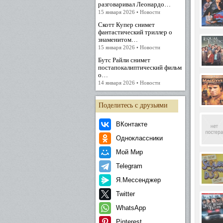
разговаривал Леонардо…
15 января 2026 • Новости
Скотт Купер снимет
фантастический триллер о
знаменитом…
15 января 2026 • Новости
Бутс Райли снимет
постапокалиптический фильм
о…
14 января 2026 • Новости
Поделитесь с друзьями
ВКонтакте
Одноклассники
Мой Мир
Telegram
Я.Мессенджер
Twitter
WhatsApp
Pinterest