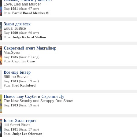
Love, Lies and Murder
Год:
1991
(было 67 лет)
Роль:
Parole Board Member #1
Закон для всех
Equal Justice
Год:
1990
(было 66 лет)
Роль:
Judge Richard Shelton
Секретный агент Макгайвер
MacGyver
Год:
1985
(было 61 год)
Роль:
Capt. Ion Cuzo
Все еще Бивер
Still the Beaver
Год:
1983
(было 59 лет)
Роль:
Fred Rutheford
Новое шоу Скуби и Скрэппи Ду
The New Scooby and Scrappy-Doo Show
Год:
1983
(было 59 лет)
Блюз Хилл-стрит
Hill Street Blues
Год:
1981
(было 57 лет)
Роль:
Judge Lee Oberman