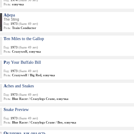
Год:
1974
(было 50 лет)
Роль:
озвучка
Афера
The Sting
Год:
1973
(было 49 лет)
Роль:
Train Conductor
Ten Miles to the Gallop
Год:
1973
(было 49 лет)
Роль:
Crazywolf, озвучка
Pay Your Buffalo Bill
Год:
1973
(было 49 лет)
Роль:
Crazywolf / Big Red, озвучка
Aches and Snakes
Год:
1973
(было 49 лет)
Роль:
Blue Racer / Crazylegs Crane, озвучка
Snake Preview
Год:
1973
(было 49 лет)
Роль:
Blue Racer / Crazylegs Crane / Bee, озвучка
Оклахома, как она есть