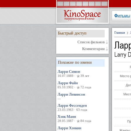
Фильмы
Главная
Быстрый доступ
Лар
Список фильмов
Комментарии
Larry 
Похожие по имени
Ларри Симон
16.07.1889 ·
39 лет
Место 
Ларри Файн
Дат
05.10.1902 ·
72 года
Ларри Левинсон
Мест
—
Ларри Фессенден
23.03.1963 · 63 года
Хэнк Манн
28.05.1887 ·
84 года
Пр
Ларри Хэнкин
Жанры 