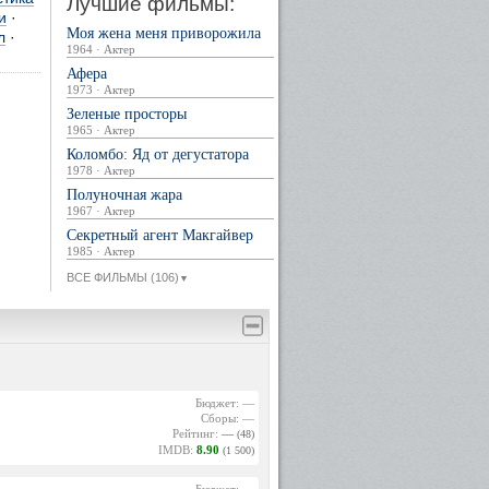
Лучшие фильмы:
и
·
Моя жена меня приворожила
л
·
1964 · Актер
Афера
1973 · Актер
Зеленые просторы
1965 · Актер
Коломбо: Яд от дегустатора
1978 · Актер
Полуночная жара
1967 · Актер
Секретный агент Макгайвер
1985 · Актер
ВСЕ ФИЛЬМЫ (106)
▼
Бюджет: —
Сборы: —
Рейтинг:
—
(48)
IMDB:
8.90
(1 500)