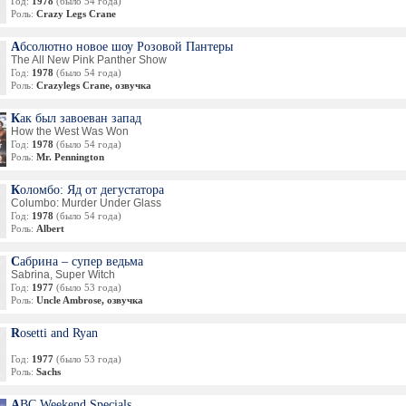
Год:
1978
(было 54 года)
Роль:
Crazy Legs Crane
Абсолютно новое шоу Розовой Пантеры
The All New Pink Panther Show
Год:
1978
(было 54 года)
Роль:
Crazylegs Crane, озвучка
Как был завоеван запад
How the West Was Won
Год:
1978
(было 54 года)
Роль:
Mr. Pennington
Коломбо: Яд от дегустатора
Columbo: Murder Under Glass
Год:
1978
(было 54 года)
Роль:
Albert
Сабрина – супер ведьма
Sabrina, Super Witch
Год:
1977
(было 53 года)
Роль:
Uncle Ambrose, озвучка
Rosetti and Ryan
Год:
1977
(было 53 года)
Роль:
Sachs
ABC Weekend Specials