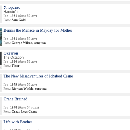
Упорство
Hangin' In
Год:
1981
(было 57 лет)
Роль:
Sam Gold
Dennis the Menace in Mayday for Mother
Год:
1981
(было 57 лет)
Роль:
George Wilson, озвучка
Октагон
The Octagon
Год:
1980
(было 56 лет)
Роль:
Tibor
The New Misadventures of Ichabod Crane
Год:
1979
(было 55 лет)
Роль:
Rip van Winkle, озвучка
Crane Brained
Год:
1978
(было 54 года)
Роль:
Crazy Legs Crane
Life with Feather