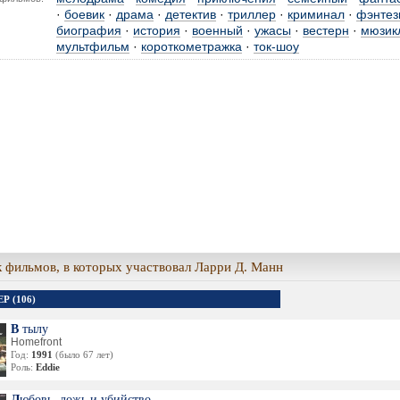
·
боевик
·
драма
·
детектив
·
триллер
·
криминал
·
фэнтез
биография
·
история
·
военный
·
ужасы
·
вестерн
·
мюзик
мультфильм
·
короткометражка
·
ток-шоу
 фильмов, в которых участвовал Ларри Д. Манн
Р (106)
В тылу
Homefront
Год:
1991
(было 67 лет)
Роль:
Eddie
Любовь, ложь и убийство