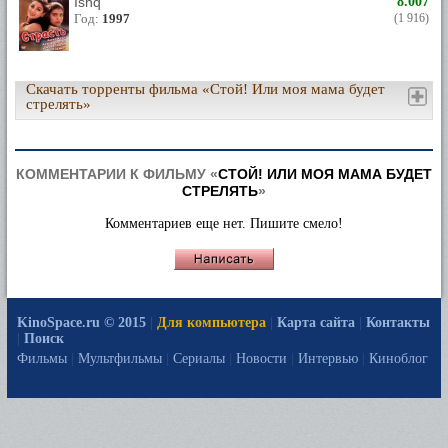
Ishq
8.007
Год:
1997
(1 916)
Скачать торренты фильма «Стой! Или моя мама будет
стрелять»
КОММЕНТАРИИ К ФИЛЬМУ «
СТОЙ! ИЛИ МОЯ МАМА БУДЕТ
СТРЕЛЯТЬ
»
Комментариев еще нет. Пишите смело!
KinoSpace.ru © 2015
|
Для компьютера
|
Карта сайта
|
Контакты
|
Поиск
Фильмы
|
Мультфильмы
|
Сериалы
|
Новости
|
Интервью
|
Киноблог