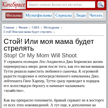
Фильмы
Мультфильмы
Сериалы
Люди
Читать
Главная
Фильм
США
Мелодрама
Стой! Или моя мама будет стрелять
Стой! Или моя мама будет
стрелять
Stop! Or My Mom Will Shoot
У сержанта полиции Лос-Анджелеса Джо Борновски жизнь
перевернулась вверх дном после того, как его милая мамаша
Тутти решила навестить любимого сыночка. К огромной
радости подружки и непосредственного начальника Джо,
лейтенанта Гвен Харпер, Тутти сразу приводит в порядок
его холостяцкую берлогу и начинает налаживать
«хозяйство».
Как вы прекрасно понимаете, бравый сержант не в восторге
от всех этих нововведений. А тут еще, в дополнение ко