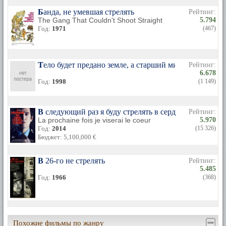
Банда, не умевшая стрелять
Рейтинг:
The Gang That Couldn't Shoot Straight
5.794
Год:
1971
(467)
Тело будет предано земле, а старший мичман будет пе
Рейтинг:
6.678
Год:
1998
(1 149)
В следующий раз я буду стрелять в сердце
Рейтинг:
La prochaine fois je viserai le coeur
5.970
Год:
2014
(15 326)
Бюджет: 5,100,000 €
В 26-го не стрелять
Рейтинг:
5.485
Год:
1966
(368)
Похожие фильмы по жанру