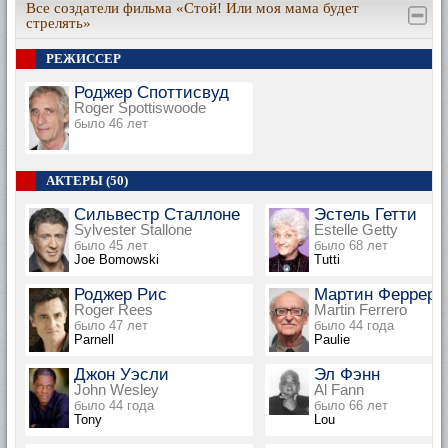
Все создатели фильма «Стой! Или моя мама будет
стрелять»
РЕЖИССЕР
Роджер Споттисвуд
Roger Spottiswoode
было 46 лет
АКТЕРЫ (50)
Сильвестр Сталлоне
Эстель Гетти
Sylvester Stallone
Estelle Getty
было 45 лет
было 68 лет
Joe Bomowski
Tutti
Роджер Рис
Мартин Ферреро
Roger Rees
Martin Ferrero
было 47 лет
было 44 года
Parnell
Paulie
Джон Уэсли
Эл Фэнн
John Wesley
Al Fann
было 44 года
было 66 лет
Tony
Lou