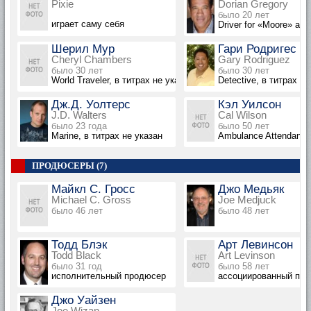
Pixie
Dorian Gregory
было 20 лет
играет саму себя
Driver for «Moore» at A
Шерил Мур
Гари Родригес
Cheryl Chambers
Gary Rodriguez
было 30 лет
было 30 лет
World Traveler, в титрах не указана
Detective, в титрах не
Дж.Д. Уолтерс
Кэл Уилсон
J.D. Walters
Cal Wilson
было 23 года
было 50 лет
Marine, в титрах не указан
Ambulance Attendant, 
ПРОДЮСЕРЫ (7)
Майкл С. Гросс
Джо Медьяк
Michael C. Gross
Joe Medjuck
было 46 лет
было 48 лет
Тодд Блэк
Арт Левинсон
Todd Black
Art Levinson
было 31 год
было 58 лет
исполнительный продюсер
ассоциированный пр
Джо Уайзен
Joe Wizan