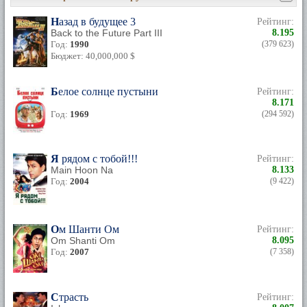
Назад в будущее 3
Рейтинг:
Back to the Future Part III
8.195
Год:
1990
(379 623)
Бюджет: 40,000,000 $
Белое солнце пустыни
Рейтинг:
8.171
Год:
1969
(294 592)
Я рядом с тобой!!!
Рейтинг:
Main Hoon Na
8.133
Год:
2004
(9 422)
Ом Шанти Ом
Рейтинг:
Om Shanti Om
8.095
Год:
2007
(7 358)
Страсть
Рейтинг: