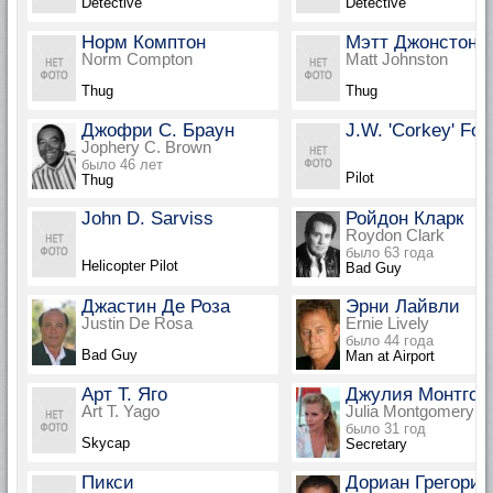
Detective
Detective
Норм Комптон
Мэтт Джонстон
Norm Compton
Matt Johnston
Thug
Thug
Джофри С. Браун
J.W. 'Corkey' For
Jophery C. Brown
было 46 лет
Pilot
Thug
John D. Sarviss
Ройдон Кларк
Roydon Clark
было 63 года
Helicopter Pilot
Bad Guy
Джастин Де Роза
Эрни Лайвли
Justin De Rosa
Ernie Lively
было 44 года
Bad Guy
Man at Airport
Арт Т. Яго
Джулия Монтгом
Art T. Yago
Julia Montgomery
было 31 год
Skycap
Secretary
Пикси
Дориан Грегори