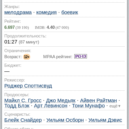
Жанры:
мелодрама
·
комедия
·
боевик
Рейтинг:
6.697
4.40
(
39 190
) IMDB:
(
47 000
)
Продолжительность:
01:27
(87 минут)
Ограничения:
Возраст:
MPAA рейтинг:
12+
Бюджет:
—
Режиссер:
Роджер Споттисвуд
Продюсеры:
Майкл С. Гросс
·
Джо Медьяк
·
Айвен Райтман
·
Тодд Блэк
·
Арт Левинсон
·
Тони Мунафо
·
ещё
▼
Сценаристы:
Блейк Снайдер
·
Уильям Осборн
·
Уильям Дэвис
Общие сборы: