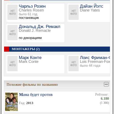
Чарльз Розен
Дайан Йэтс
Charles Rosen
Diane Yates
было 61 год
постановщик
Дональд Дж. Ремакл
Donald J. Remacle
по декорациям
МОНТАЖЕРЫ (2)
Марк Конте
Лоис Фриман-Фо
Mark Conte
Lois Freeman-Fox
было 44 года
Похожие фильмы по названию
Мама будет против
Рейтинг:
6.180
Год:
2013
(1 366)