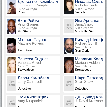
Дж. Кеннет Кэмпбелл
Николас Сэдлер
J. Kenneth Campbell
Nicholas Sadler
было 44 года
было 24 года
Ross
Suicide
Винг Реймз
Яна Арнольд
Ving Rhames
Jana Arnold
было 32 года
было 39 лет
Mr. Stereo
Mitchell's Girl
Мэттью Пауэрс
Ричард Шифф
Matthew Powers
Richard Schiff
было 36 лет
Taxi Driver
Gun Clerk
Ванесса Энджел
Марджин Холде
Vanessa Angel
Marjean Holden
было 25 лет
было 26 лет
Stewardess
Stewardess
Ларри Кэмпбелл
Шари Баллард
Larry Campbell
Shari Shaw
Detective
Detective
Эми Киркпатрик
Дж. Дэвид Крас
Amy Kirkpatrick
J. David Krassner