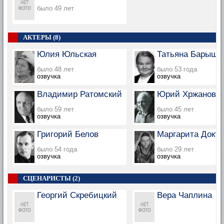
было 49 лет
АКТЕРЫ (8)
Юлия Юльская
Татьяна Барыше
было 48 лет
было 53 года
озвучка
озвучка
Владимир Ратомский
Юрий Хржановс
было 59 лет
было 45 лет
озвучка
озвучка
Григорий Белов
Маргарита Докто
было 54 года
было 29 лет
озвучка
озвучка
СЦЕНАРИСТЫ (2)
Георгий Скребицкий
Вера Чаплина