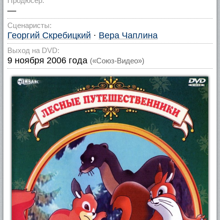
Продюсер:
—
Сценаристы:
Георгий Скребицкий
·
Вера Чаплина
Выход на DVD:
9 ноября 2006 года
(«Союз-Видео»)