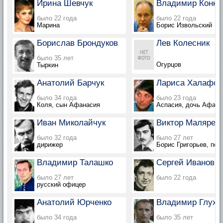
Ирина Шевчук
Владимир Конки
было 22 года
было 22 года
Марина
Борис Извольский
Борислав Брондуков
Лев Колесник
было 35 лет
Огурцов
Тыркин
Анатолий Барчук
Лариса Халафов
было 34 года
было 23 года
Коля, сын Афанасия
Аспасия, дочь Афана
Иван Миколайчук
Виктор Малярев
было 32 года
было 27 лет
дирижер
Борис Григорьев, пор
Владимир Талашко
Сергей Иванов
было 27 лет
было 22 года
русский офицер
Анатолий Юрченко
Владимир Глухо
было 34 года
было 35 лет