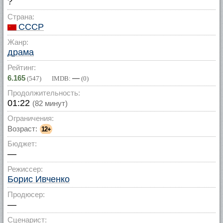
?
Страна:
СССР
Жанр:
драма
Рейтинг:
6.165
—
(
547
) IMDB:
(
0
)
Продолжительность:
01:22
(82 минут)
Ограничения:
Возраст:
12+
Бюджет:
—
Режиссер:
Борис Ивченко
Продюсер:
—
Сценарист: