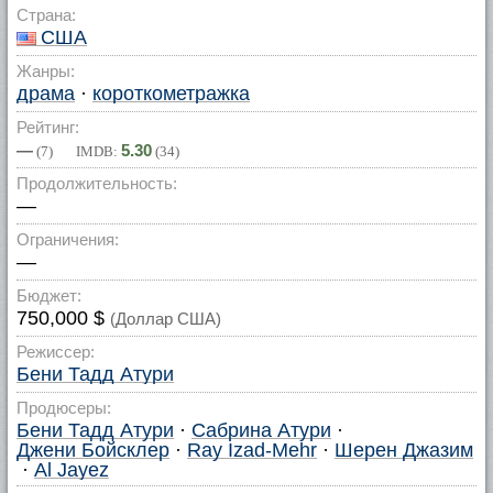
Страна:
США
Жанры:
драма
·
короткометражка
Рейтинг:
—
5.30
(
7
) IMDB:
(
34
)
Продолжительность:
—
Ограничения:
—
Бюджет:
750,000 $
(Доллар США)
Режиссер:
Бени Тадд Атури
Продюсеры:
Бени Тадд Атури
·
Сабрина Атури
·
Джени Бойсклер
·
Ray Izad-Mehr
·
Шерен Джазим
·
Al Jayez