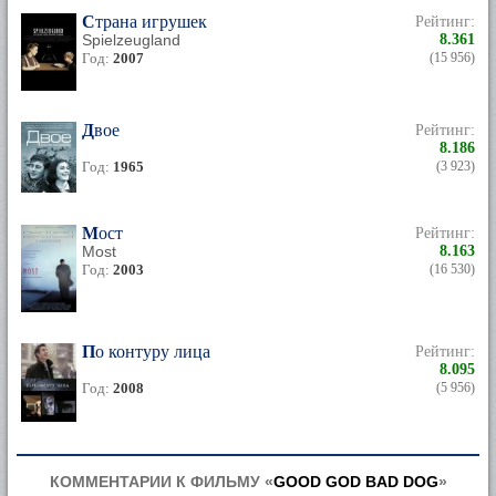
Страна игрушек
Рейтинг:
Spielzeugland
8.361
Год:
2007
(15 956)
Двое
Рейтинг:
8.186
Год:
1965
(3 923)
Мост
Рейтинг:
Most
8.163
Год:
2003
(16 530)
По контуру лица
Рейтинг:
8.095
Год:
2008
(5 956)
КОММЕНТАРИИ К ФИЛЬМУ «
GOOD GOD BAD DOG
»