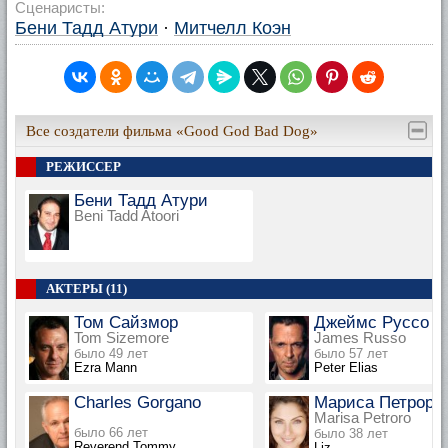
Сценаристы:
Бени Тадд Атури
·
Митчелл Коэн
Все создатели фильма «Good God Bad Dog»
РЕЖИССЕР
Бени Тадд Атури
Beni Tadd Atoori
АКТЕРЫ (11)
Том Сайзмор
Джеймс Руссо
Tom Sizemore
James Russo
было 49 лет
было 57 лет
Ezra Mann
Peter Elias
Charles Gorgano
Мариса Петроро
Marisa Petroro
было 66 лет
было 38 лет
Reverend Tommy
Liz