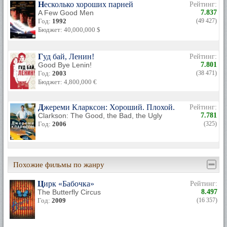
Несколько хороших парней
Рейтинг:
A Few Good Men
7.837
Год:
1992
(49 427)
Бюджет: 40,000,000 $
Гуд бай, Ленин!
Рейтинг:
Good Bye Lenin!
7.801
Год:
2003
(38 471)
Бюджет: 4,800,000 €
Джереми Кларксон: Хороший. Плохой. Злой.
Рейтинг:
Clarkson: The Good, the Bad, the Ugly
7.781
Год:
2006
(325)
Похожие фильмы по жанру
Цирк «Бабочка»
Рейтинг:
The Butterfly Circus
8.497
Год:
2009
(16 357)