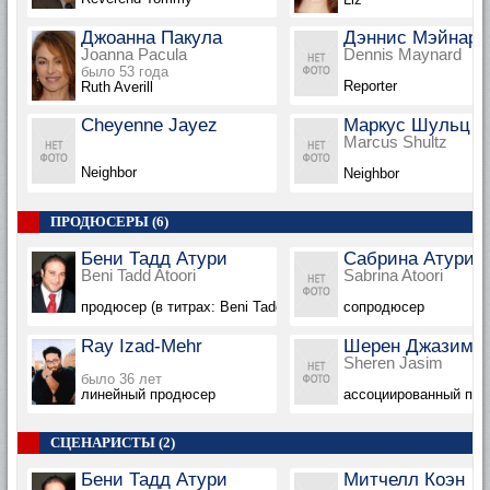
Джоанна Пакула
Дэннис Мэйнард
Joanna Pacula
Dennis Maynard
было 53 года
Reporter
Ruth Averill
Cheyenne Jayez
Маркус Шульц
Marcus Shultz
Neighbor
Neighbor
ПРОДЮСЕРЫ (6)
Бени Тадд Атури
Сабрина Атури
Beni Tadd Atoori
Sabrina Atoori
продюсер (в титрах: Beni Tadd Atoori)
сопродюсер
Ray Izad-Mehr
Шерен Джазим
Sheren Jasim
было 36 лет
линейный продюсер
ассоциированный пр
СЦЕНАРИСТЫ (2)
Бени Тадд Атури
Митчелл Коэн