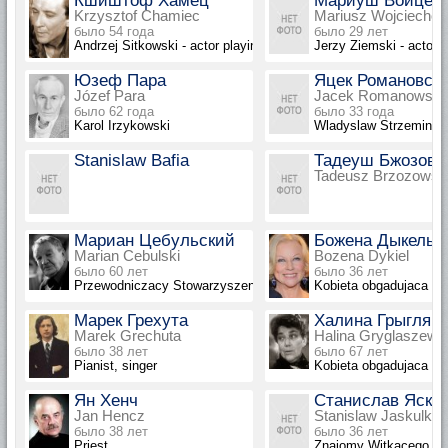
Кшиштоф Хамец
Мариуш Войцех
Krzysztof Chamiec
Mariusz Wojciechow
было 54 года
было 29 лет
Andrzej Sitkowski - actor playing Prof. Alfred Green
Jerzy Ziemski - actor 
Юзеф Пара
Яцек Романовск
Józef Para
Jacek Romanowski
было 62 года
было 33 года
Karol Irzykowski
Wladyslaw Strzeminsk
Stanislaw Bafia
Тадеуш Бжозовс
Tadeusz Brzozowsk
Мариан Цебульский
Божена Дыкель
Marian Cebulski
Bozena Dykiel
было 60 лет
было 36 лет
Przewodniczacy Stowarzyszenia Teatralnego
Kobieta obgadujaca W
Марек Грехута
Халина Грыгляш
Marek Grechuta
Halina Gryglaszews
было 38 лет
было 67 лет
Pianist, singer
Kobieta obgadujaca W
Ян Хенч
Станислав Яску
Jan Hencz
Stanislaw Jaskulka
было 38 лет
было 36 лет
Priest
Znajomy Witkacego