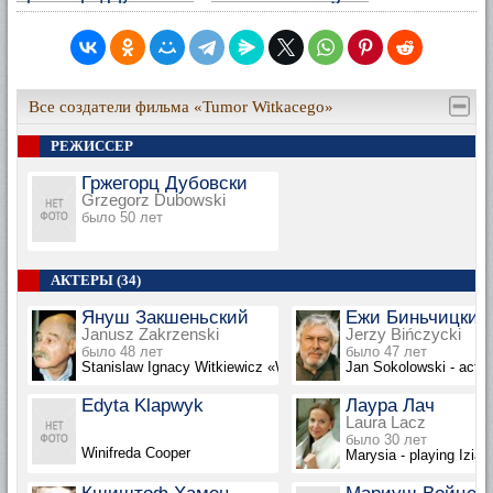
Все создатели фильма «Tumor Witkacego»
РЕЖИССЕР
Гржегорц Дубовски
Grzegorz Dubowski
было 50 лет
АКТЕРЫ (34)
Януш Закшеньский
Ежи Биньчицкий
Janusz Zakrzenski
Jerzy Bińczycki
было 48 лет
было 47 лет
Stanislaw Ignacy Witkiewicz «Witkacy»
Jan Sokolowski - acto
Edyta Klapwyk
Лаура Лач
Laura Lacz
было 30 лет
Winifreda Cooper
Marysia - playing Izia