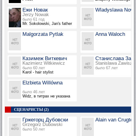
Ежи Новак
Wladyslawa Nowi
Jerzy Nowak
было 61 год
Mr. Sokolowski, Jan's father
Malgorzata Pytlak
Anna Waloch
Казимеж Виткевич
Станислава Зав
Kazimierz Witkiewicz
Stanislawa Zawisza
было 60 лет
было 67 лет
Karol - hair stylist
Elzbieta Willówna
было 46 лет
Widz, в титрах не указана
СЦЕНАРИСТЫ (2)
Гржегорц Дубовски
Alain van Crugten
Grzegorz Dubowski
было 50 лет