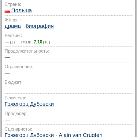
Страна:
Польша
Жанры:
драма
·
биография
Рейтинг:
—
7.10
(
2
) IMDB:
(
10
)
Продолжительность:
—
Ограничения:
—
Бюджет:
—
Режиссер:
Гржегорц Дубовски
Продюсер:
—
Сценаристы:
Гржегорц Дубовски
·
Alain van Crugten