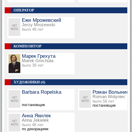
ОПЕРАТОР
Ежи Мрожевский
Jerzy Mrozewski
было 49 лет
КОМПОЗИТОР
Марек Грехута
Marek Grechuta
было 38 лет
ХУДОЖНИКИ (4)
Barbara Ropelska
Роман Волыниец
Roman Wolyniec
было 58 лет
постановщик
постановщик
Анна Якилек
Anna Jekielek
было 46 лет
по декорациям