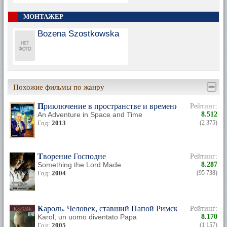
МОНТАЖЕР
Bozena Szostkowska
Похожие фильмы по жанру
Приключение в пространстве и времени
Рейтинг:
An Adventure in Space and Time
8.512
Год:
2013
(2 375)
Творение Господне
Рейтинг:
Something the Lord Made
8.287
Год:
2004
(95 738)
Кароль. Человек, ставший Папой Римским
Рейтинг:
Karol, un uomo diventato Papa
8.170
Год:
2005
(1 157)