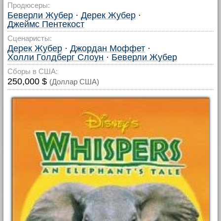
Продюсеры:
Беверли Жубер
·
Дерек Жубер
·
Джеймс Пентекост
Сценаристы:
Дерек Жубер
·
Джордан Моффет
·
Холли Голдберг Слоун
·
Беверли Жубер
Сборы в США:
250,000 $
(Доллар США)