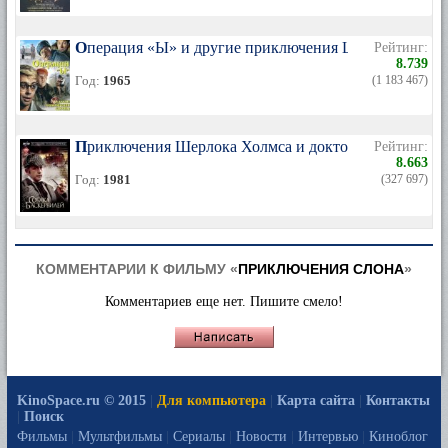
Операция «Ы» и другие приключения Шурика
Рейтинг:
8.739
Год:
1965
(1 183 467)
Приключения Шерлока Холмса и доктора Ватсона: С
Рейтинг:
8.663
Год:
1981
(327 697)
КОММЕНТАРИИ К ФИЛЬМУ «
ПРИКЛЮЧЕНИЯ СЛОНА
»
Комментариев еще нет. Пишите смело!
KinoSpace.ru © 2015
|
Для компьютера
|
Карта сайта
|
Контакты
|
Поиск
Фильмы
|
Мультфильмы
|
Сериалы
|
Новости
|
Интервью
|
Киноблог