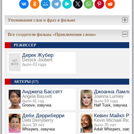
Упоминания слов и фраз в фильме
Все создатели фильма «Приключения слона»
РЕЖИССЕР
Дерек Жубер
Dereck Joubert
было 43 года
АКТЕРЫ (17)
Анджела Бассетт
Джоанна Ламли
Angela Bassett
Joanna Lumley
было 41 год
было 53 года
Groove, озвучка
Half Tusk, озвучка
Деби Дерриберри
Кевин Майкл Ри
Debi Derryberry
Kevin Michael Rich
было 39 лет
было 35 лет
Whispers, озвучка
Adult Whispers, озвуч