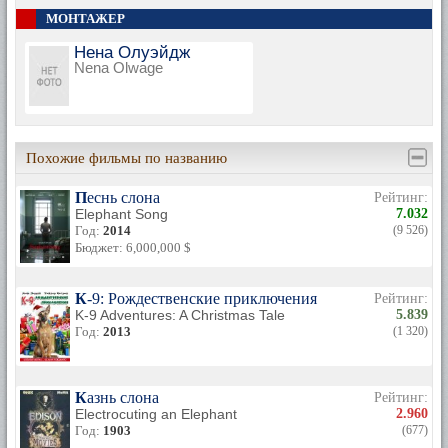
МОНТАЖЕР
Нена Олуэйдж
Nena Olwage
Похожие фильмы по названию
Песнь слона
Рейтинг:
Elephant Song
7.032
Год:
2014
(9 526)
Бюджет: 6,000,000 $
К-9: Рождественские приключения
Рейтинг:
K-9 Adventures: A Christmas Tale
5.839
Год:
2013
(1 320)
Казнь слона
Рейтинг:
Electrocuting an Elephant
2.960
Год:
1903
(677)