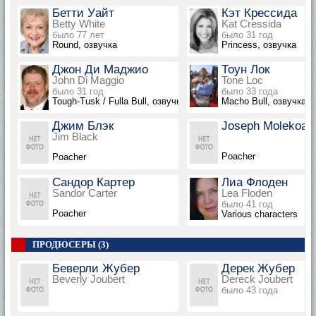
Бетти Уайт
Кэт Крессида
Betty White
Kat Cressida
было 77 лет
было 31 год
Round, озвучка
Princess, озвучка
Джон Ди Маджио
Тоун Лок
John Di Maggio
Tone Loc
было 31 год
было 33 года
Tough-Tusk / Fulla Bull, озвучка
Macho Bull, озвучка
Джим Блэк
Joseph Molekoa
Jim Black
Poacher
Poacher
Сандор Картер
Лиа Флоден
Sandor Carter
Lea Floden
было 41 год
Poacher
Various characters
ПРОДЮСЕРЫ (3)
Беверли Жубер
Дерек Жубер
Beverly Joubert
Dereck Joubert
было 43 года