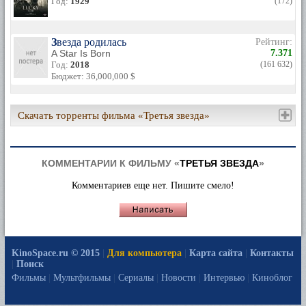
Год:
1929
(172)
Звезда родилась
Рейтинг:
A Star Is Born
7.371
Год:
2018
(161 632)
Бюджет: 36,000,000 $
Скачать торренты фильма «Третья звезда»
КОММЕНТАРИИ К ФИЛЬМУ «
ТРЕТЬЯ ЗВЕЗДА
»
Комментариев еще нет. Пишите смело!
KinoSpace.ru © 2015
|
Для компьютера
|
Карта сайта
|
Контакты
|
Поиск
Фильмы
|
Мультфильмы
|
Сериалы
|
Новости
|
Интервью
|
Киноблог