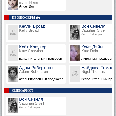
было 14 лет
Angel Boy
ПРОДЮСЕРЫ (9)
Келли Броад
Вон Сивелл
Kelly Broad
Vaughan Sivell
было 34 года
Кейт Краузер
Кейт Дэйн
Kate Crowther
Kate Dain
исполнительный продюсер
линейный продюсер
Адам Робертсон
Найджел Томас
Adam Robertson
Nigel Thomas
ассоциированный продюсер
исполнительный про
СЦЕНАРИСТ
Вон Сивелл
Vaughan Sivell
было 34 года