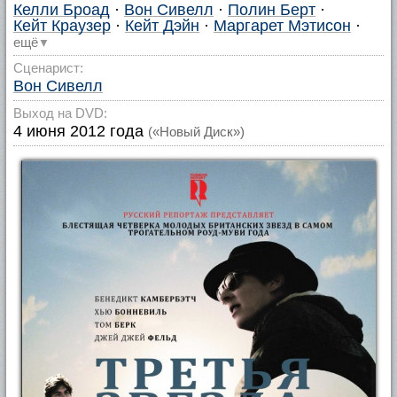
Келли Броад
·
Вон Сивелл
·
Полин Берт
·
Кейт Краузер
·
Кейт Дэйн
·
Маргарет Мэтисон
·
ещё
▼
Сценарист:
Вон Сивелл
Выход на DVD:
4 июня 2012 года
(«Новый Диск»)