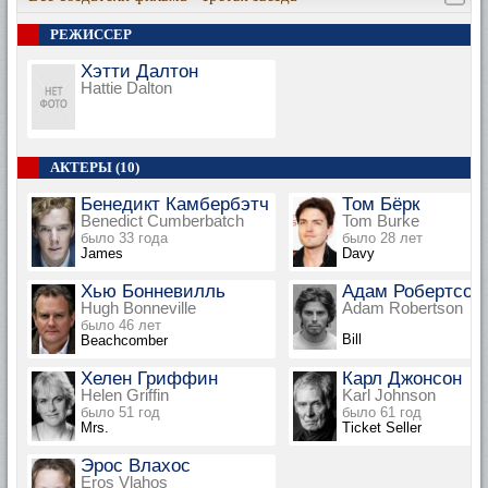
РЕЖИССЕР
Хэтти Далтон
Hattie Dalton
АКТЕРЫ (10)
Бенедикт Камбербэтч
Том Бёрк
Benedict Cumberbatch
Tom Burke
было 33 года
было 28 лет
James
Davy
Хью Бонневилль
Адам Робертсон
Hugh Bonneville
Adam Robertson
было 46 лет
Bill
Beachcomber
Хелен Гриффин
Карл Джонсон
Helen Griffin
Karl Johnson
было 51 год
было 61 год
Mrs.
Ticket Seller
Эрос Влахос
Eros Vlahos