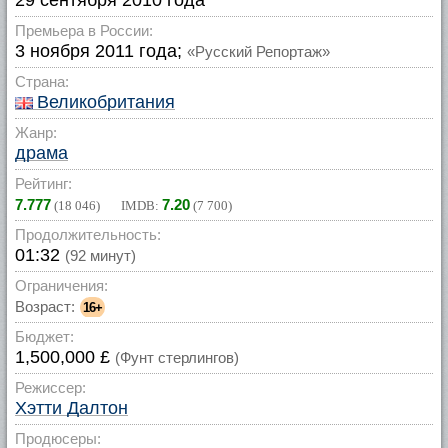
29 сентября 2010 года
Премьера в России:
3 ноября 2011 года;
«Русский Репортаж»
Страна:
Великобритания
Жанр:
драма
Рейтинг:
7.777
7.20
(
18 046
) IMDB:
(
7 700
)
Продолжительность:
01:32
(92 минут)
Ограничения:
Возраст:
16+
Бюджет:
1,500,000 £
(Фунт стерлингов)
Режиссер:
Хэтти Далтон
Продюсеры: