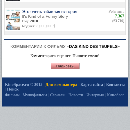
Это очень забавная история
Рейтинг:
It's Kind of a Funny Story
7.367
Год:
2010
(63 710)
Бюджет: 8,000,000 $
КОММЕНТАРИИ К ФИЛЬМУ «
DAS KIND DES TEUFELS
»
Комментариев еще нет. Пишите смело!
KinoSpace.ru © 2015
|
Для компьютера
|
Карта сайта
|
Контакты
|
Поиск
Фильмы
|
Мультфильмы
|
Сериалы
|
Новости
|
Интервью
|
Киноблог