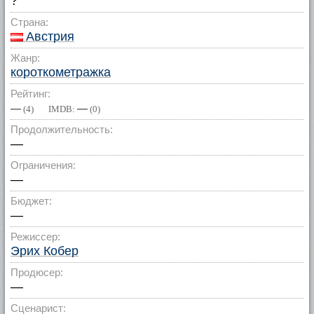
?
Страна:
Австрия
Жанр:
короткометражка
Рейтинг:
—
—
(
4
) IMDB:
(
0
)
Продолжительность:
—
Ограничения:
—
Бюджет:
—
Режиссер:
Эрих Кобер
Продюсер:
—
Сценарист: