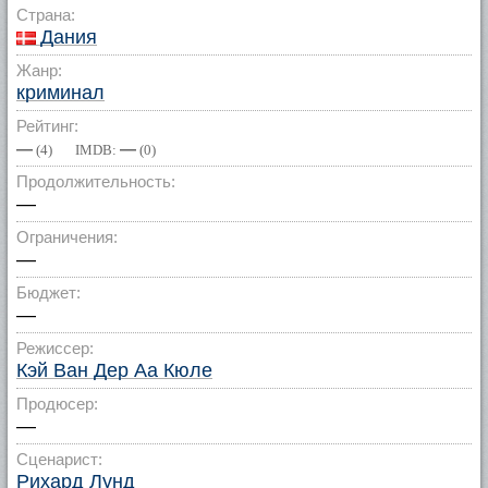
Страна:
Дания
Жанр:
криминал
Рейтинг:
—
—
(
4
) IMDB:
(
0
)
Продолжительность:
—
Ограничения:
—
Бюджет:
—
Режиссер:
Кэй Ван Дер Аа Кюле
Продюсер:
—
Сценарист:
Рихард Лунд