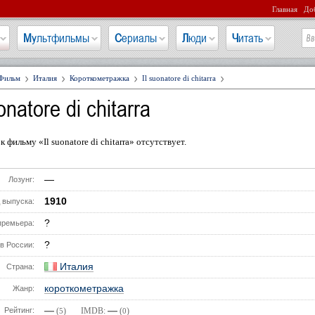
Главная
Доб
Мультфильмы
Сериалы
Люди
Читать
Фильм
Италия
Короткометражка
Il suonatore di chitarra
onatore di chitarra
 фильму «Il suonatore di chitarra» отсутствует.
—
Лозунг:
1910
 выпуска:
?
премьера:
?
в России:
Италия
Страна:
короткометражка
Жанр:
—
—
Рейтинг:
(
) IMDB:
(
)
5
0