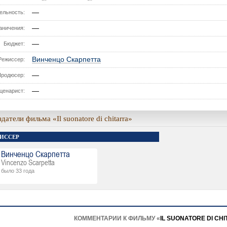
—
ельность:
—
аничения:
—
Бюджет:
Винченцо Скарпетта
Режиссер:
—
Продюсер:
—
ценарист:
датели фильма «Il suonatore di chitarra»
ИССЕР
Винченцо Скарпетта
Vincenzo Scarpetta
было 33 года
КОММЕНТАРИИ К ФИЛЬМУ «
IL SUONATORE DI CH