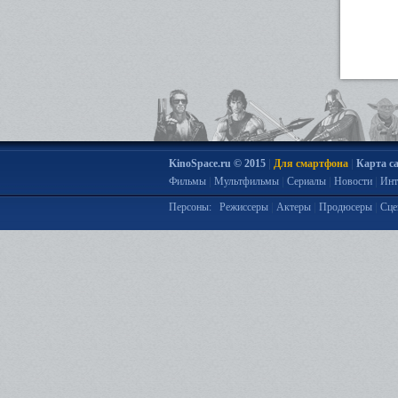
|
|
KinoSpace.ru © 2015
Для смартфона
Карта с
|
|
|
|
Фильмы
Мультфильмы
Сериалы
Новости
Инт
|
|
|
Персоны:
Режиссеры
Актеры
Продюсеры
Сце