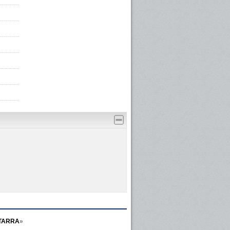
ITARRA
»