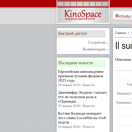
Фильмы
Главная
Быстрый доступ
Il su
Создатели
Комментарии
Описание к
Последние новости
Европейская киноакадемия
признала лучшим фильмом
2025 года…
Год
18 января 2026 • Новости
Дженнифер Лоуренс считает,
Мировая 
что не получила роль в
«Однажды…
Премьера 
16 января 2026 • Новости
Кэтлин Кеннеди покидает
пост главы Lucasfilm на этой
неделе
16 января 2026 • Новости