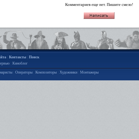
Комментариев еще нет. Пишите смело!
|
|
айта
Контакты
Поиск
|
ервью
Киноблог
|
|
|
|
наристы
Операторы
Композиторы
Художники
Монтажеры