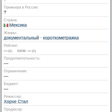
Премьера в России:
?
Страна:
Мексика
Жанры:
документальный
·
короткометражка
Рейтинг:
—
—
(
6
) IMDB:
(
0
)
Продолжительность:
—
Ограничения:
—
Бюджет:
—
Режиссер:
Хорхе Стал
Продюсер: