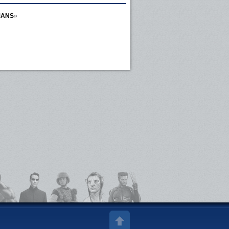
MANS
»