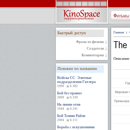
Фильмы
Главная
Быстрый доступ
The 
Фразы из фильма
Создатели
Комментарии
Описание 
Похожие по названию
Войска СС: Элитные
подразделения Гитлера
Год
1990
6.382
Мировая 
Бой без правил
2009
6.330
Премьера 
На линии огня
1944
6.241
Бой Томми Райли
2004
6.111
Борьба с искушениями