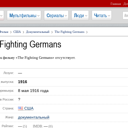
Главная
Доб
Мультфильмы
Сериалы
Люди
Читать
Фильм
США
Документальный
The Fighting Germans
Fighting Germans
к фильму «The Fighting Germans» отсутствует.
—
Лозунг:
1916
 выпуска:
8 мая 1916 года
премьера:
?
в России:
США
Страна:
документальный
Жанр:
—
—
Рейтинг:
(
) IMDB:
(
)
5
0