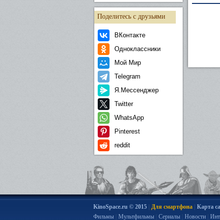
Поделитесь с друзьями
ВКонтакте
Одноклассники
Мой Мир
Telegram
Я.Мессенджер
Twitter
WhatsApp
Pinterest
reddit
|
|
KinoSpace.ru © 2015
Для смартфона
Карта с
|
|
|
|
Фильмы
Мультфильмы
Сериалы
Новости
Инт