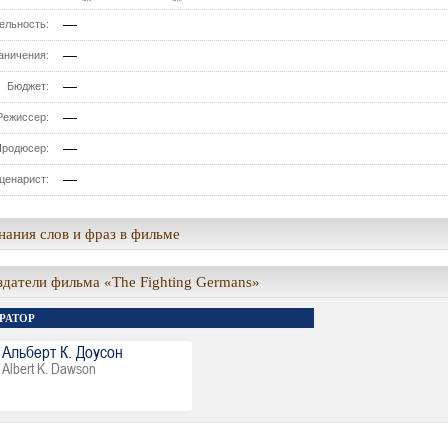
—
ельность:
—
аничения:
—
Бюджет:
—
Режиссер:
—
Продюсер:
—
ценарист:
ания слов и фраз в фильме
здатели фильма «The Fighting Germans»
РАТОР
Альберт К. Доусон
Albert K. Dawson