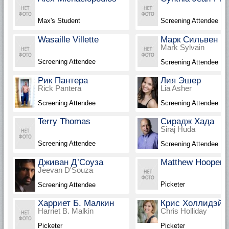
Max's Student
Screening Attendee
Wasaille Villette
Марк Сильвен
Mark Sylvain
Screening Attendee
Screening Attendee
Рик Пантера
Лия Эшер
Rick Pantera
Lia Asher
Screening Attendee
Screening Attendee
Terry Thomas
Сирадж Хада
Siraj Huda
Screening Attendee
Screening Attendee
Дживан Д’Соуза
Matthew Hooper
Jeevan D'Souza
Picketer
Screening Attendee
Харриет Б. Малкин
Крис Холлидэй
Harriet B. Malkin
Chris Holliday
Picketer
Picketer