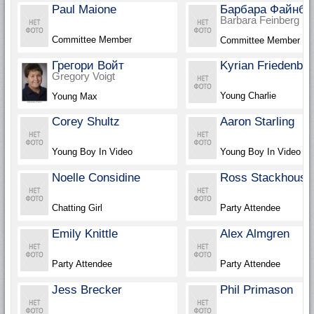
Paul Maione
Барбара Файнбе
Barbara Feinberg
Committee Member
Committee Member
Грегори Войт
Kyrian Friedenbe
Gregory Voigt
Young Charlie
Young Max
Corey Shultz
Aaron Starling
Young Boy In Video
Young Boy In Video
Noelle Considine
Ross Stackhouse
Chatting Girl
Party Attendee
Emily Knittle
Alex Almgren
Party Attendee
Party Attendee
Jess Brecker
Phil Primason