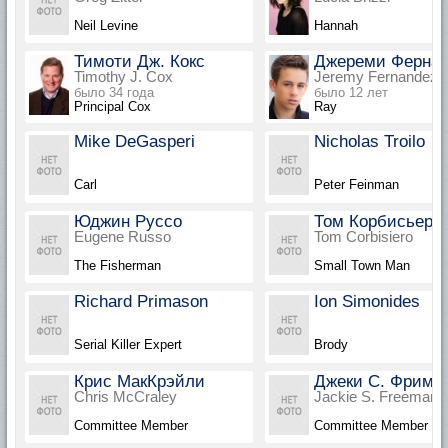
Neil Levine
Hannah
Тимоти Дж. Кокс
Джереми Ферна
Timothy J. Cox
Jeremy Fernandez
было 34 года
было 12 лет
Principal Cox
Ray
Mike DeGasperi
Nicholas Troilo
Carl
Peter Feinman
Юджин Руссо
Том Корбисьеро
Eugene Russo
Tom Corbisiero
The Fisherman
Small Town Man
Richard Primason
Ion Simonides
Serial Killer Expert
Brody
Крис МакКрэйли
Джеки С. Фрима
Chris McCraley
Jackie S. Freeman
Committee Member
Committee Member