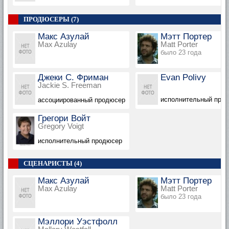
ПРОДЮСЕРЫ (7)
Макс Азулай
Мэтт Портер
Max Azulay
Matt Porter
было 23 года
Джеки С. Фриман
Evan Polivy
Jackie S. Freeman
исполнительный про
ассоциированный продюсер
Грегори Войт
Gregory Voigt
исполнительный продюсер
СЦЕНАРИСТЫ (4)
Макс Азулай
Мэтт Портер
Max Azulay
Matt Porter
было 23 года
Мэллори Уэстфолл