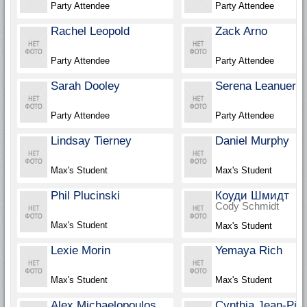
Party Attendee
Party Attendee
Rachel Leopold
Zack Arno
Party Attendee
Party Attendee
Sarah Dooley
Serena Leanuer
Party Attendee
Party Attendee
Lindsay Tierney
Daniel Murphy
Max's Student
Max's Student
Phil Plucinski
Коуди Шмидт
Cody Schmidt
Max's Student
Max's Student
Lexie Morin
Yemaya Rich
Max's Student
Max's Student
Alex Michaelopoulos
Cynthia Jean-Pier