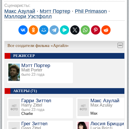
Сценаристы:
Макс Азулай
·
Мэтт Портер
·
Phil Primason
·
Мэллори Уэстфолл
Все создатели фильма «Аргайл»
РЕЖИССЕР
Мэтт Портер
Matt Porter
было 23 года
АКТЕРЫ (71)
Гарри Зиттел
Макс Азулай
Harry Zittel
Max Azulay
было 23 года
Max
Charlie
Грег Зиттел
Люсия Брицци
Greg Zittel
Lucia Brizzi