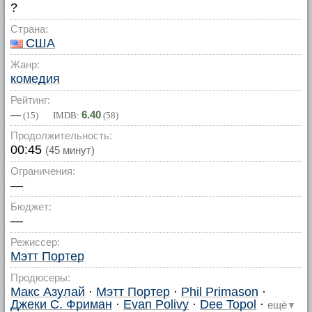
?
Страна:
США
Жанр:
комедия
Рейтинг:
—
6.40
(
15
) IMDB:
(
58
)
Продолжительность:
00:45
(45 минут)
Ограничения:
—
Бюджет:
—
Режиссер:
Мэтт Портер
Продюсеры:
Макс Азулай
·
Мэтт Портер
·
Phil Primason
·
Джеки С. Фриман
·
Evan Polivy
·
Dee Topol
·
ещё
▼