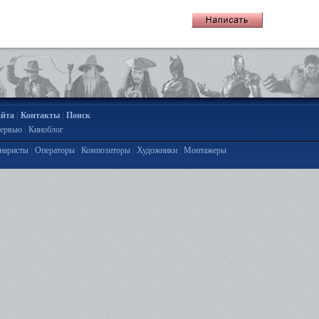
|
|
айта
Контакты
Поиск
|
ервью
Киноблог
|
|
|
|
наристы
Операторы
Композиторы
Художники
Монтажеры