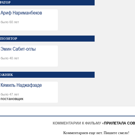
РАТОР
Ариф Нариманбеков
было 60 лет
ПОЗИТОР
Эмин Сабит-оглы
было 40 лет
ОЖНИК
Кямиль Наджафзаде
было 47 лет
постановщик
КОММЕНТАРИИ К ФИЛЬМУ «
ПРИЛЕТАЛА СО
Комментариев еще нет. Пишите смело!