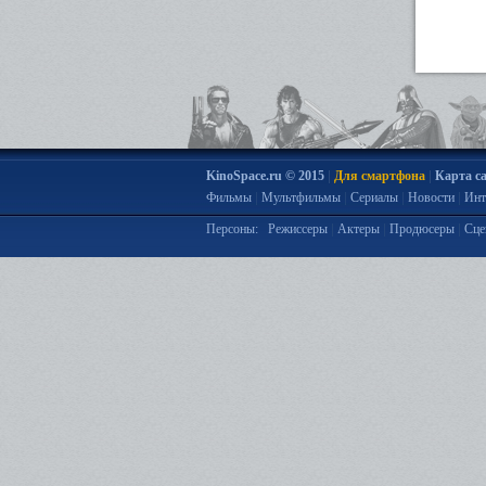
|
|
KinoSpace.ru © 2015
Для смартфона
Карта с
|
|
|
|
Фильмы
Мультфильмы
Сериалы
Новости
Инт
|
|
|
Персоны:
Режиссеры
Актеры
Продюсеры
Сце