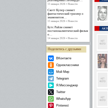
разговаривал Леонардо…
15 января 2026 • Новости
Скотт Купер снимет
фантастический триллер о
знаменитом…
15 января 2026 • Новости
Бутс Райли снимет
АКТЕ
постапокалиптический фильм
о…
14 января 2026 • Новости
Поделитесь с друзьями
ВКонтакте
Одноклассники
Мой Мир
Telegram
Я.Мессенджер
Twitter
WhatsApp
Pinterest