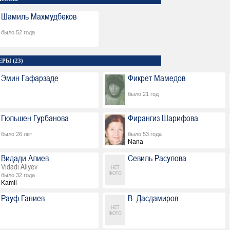
Шамиль Махмудбеков
было 52 года
РЫ (23)
Эмин Гафарзаде
Фикрет Мамедов
было 21 год
Гюльшен Гурбанова
Фирангиз Шарифова
было 26 лет
было 53 года
Nana
Видади Алиев
Севиль Расулова
Vidadi Aliyev
было 32 года
Kamil
Рауф Ганиев
В. Дасдамиров