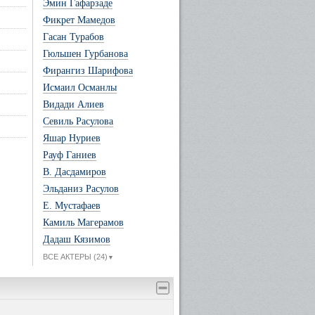
Эмин Гафарзаде
Фикрет Мамедов
Гасан Турабов
Гюльшен Гурбанова
Фирангиз Шарифова
Исмаил Османлы
Видади Алиев
Севиль Расулова
Яшар Нуриев
Рауф Ганиев
В. Дасдамиров
Эльданиз Расулов
Е. Мустафаев
Камиль Магерамов
Дадаш Кязимов
ВСЕ АКТЕРЫ (24)
▼