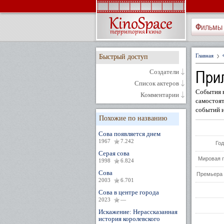
Фильмы
Главная
Быстрый доступ
При
Создатели
Список актеров
События в
Комментарии
самостоят
событий и
Похожие по названию
Сова появляется днем
1967
7.242
Год
Серая сова
Мировая 
1998
6.824
Сова
Премьера 
2003
6.701
Сова в центре города
2023
—
Искажение: Нерассказанная
история королевского