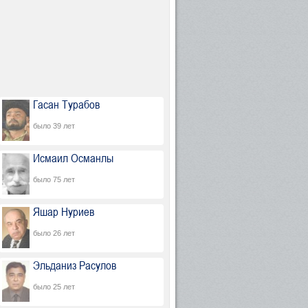
Гасан Турабов
было 39 лет
Исмаил Османлы
было 75 лет
Яшар Нуриев
было 26 лет
Эльданиз Расулов
было 25 лет