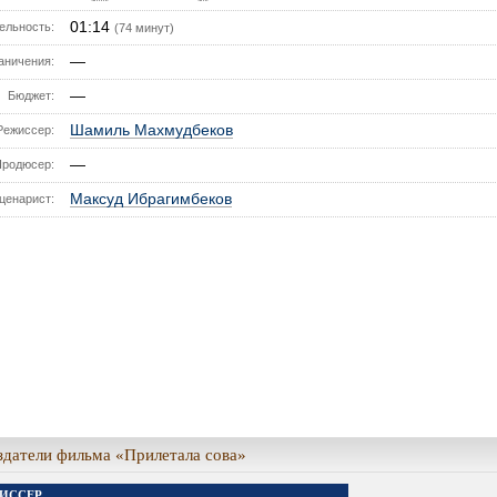
01:14
ельность:
(74 минут)
—
аничения:
—
Бюджет:
Шамиль Махмудбеков
Режиссер:
—
Продюсер:
Максуд Ибрагимбеков
ценарист:
здатели фильма «Прилетала сова»
ИССЕР