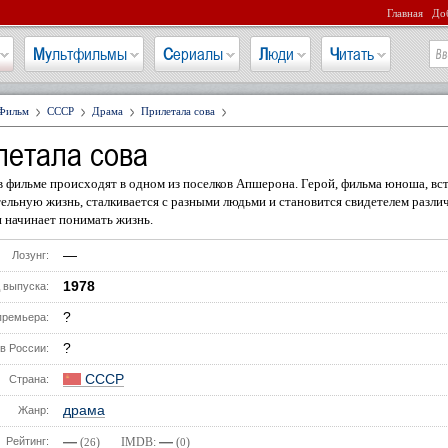
Главная
Доб
Мультфильмы
Сериалы
Люди
Читать
Фильм
СССР
Драма
Прилетала сова
летала сова
 фильме происходят в одном из поселков Апшерона. Герой, фильма юноша, вс
ельную жизнь, сталкивается с разными людьми и становится свидетелем разл
 начинает понимать жизнь.
—
Лозунг:
1978
 выпуска:
?
премьера:
?
в России:
СССР
Страна:
драма
Жанр:
—
—
Рейтинг:
(
) IMDB:
(
)
26
0