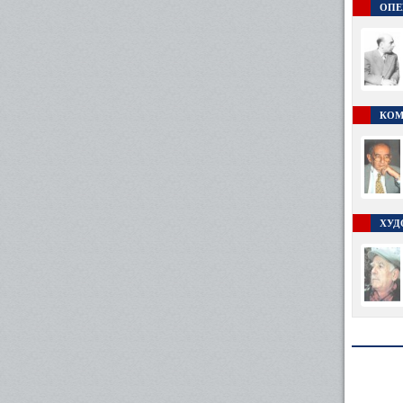
ОПЕ
КОМ
ХУД