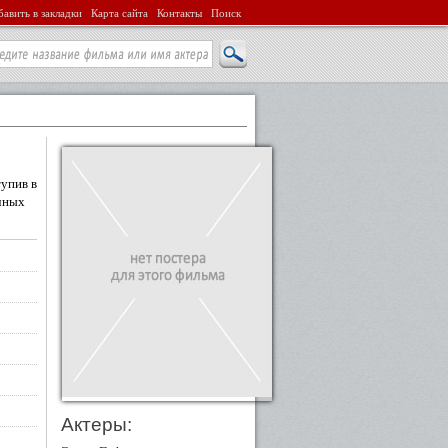
авить в закладки
Карта сайта
Контакты
Поиск
тупив в
ичных
Актеры: