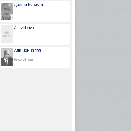
Дадаш Кязимов
Z. Talibova
Али Зейналов
было 64 года