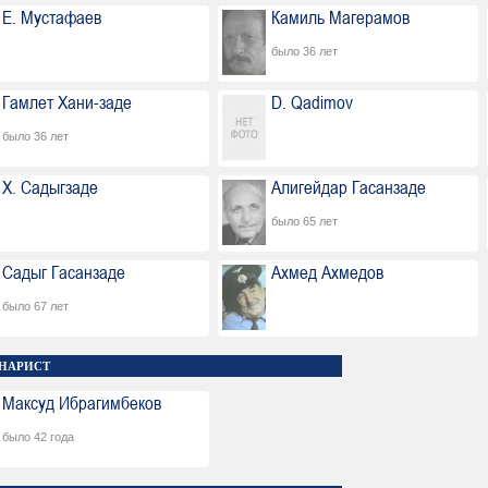
Е. Мустафаев
Камиль Магерамов
было 36 лет
Гамлет Хани-заде
D. Qadimov
было 36 лет
Х. Садыгзаде
Алигейдар Гасанзаде
было 65 лет
Садыг Гасанзаде
Ахмед Ахмедов
было 67 лет
НАРИСТ
Максуд Ибрагимбеков
было 42 года