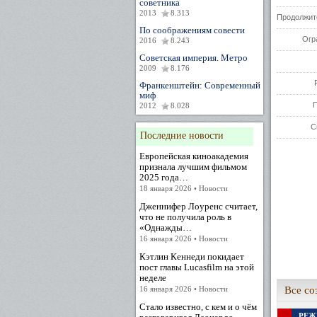
советника
2013
8.313
Продолжит
По соображениям совести
Огр
2016
8.243
Советская империя. Метро
2009
8.176
Франкенштейн: Современный
миф
2012
8.028
С
Последние новости
Европейская киноакадемия
признала лучшим фильмом
2025 года…
18 января 2026 • Новости
Дженнифер Лоуренс считает,
что не получила роль в
«Однажды…
16 января 2026 • Новости
Кэтлин Кеннеди покидает
пост главы Lucasfilm на этой
неделе
16 января 2026 • Новости
Все со
Стало известно, с кем и о чём
РЕЖ