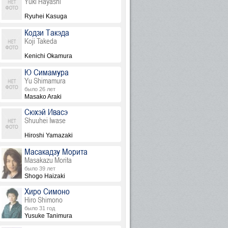
Yûki Hayashi
Ryuhei Kasuga
Кодзи Такэда
Koji Takeda
Kenichi Okamura
Ю Симамура
Yu Shimamura
было 26 лет
Masako Araki
Сюхэй Ивасэ
Shuuhei Iwase
Hiroshi Yamazaki
Масакадзу Морита
Masakazu Morita
было 39 лет
Shogo Haizaki
Хиро Симоно
Hiro Shimono
было 31 год
Yusuke Tanimura