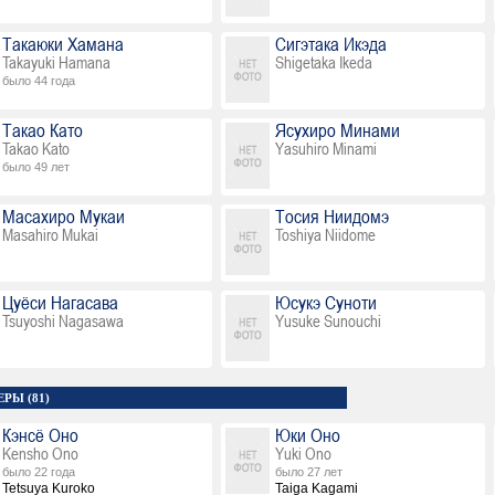
Такаюки Хамана
Сигэтака Икэда
Takayuki Hamana
Shigetaka Ikeda
было 44 года
Такао Като
Ясухиро Минами
Takao Kato
Yasuhiro Minami
было 49 лет
Масахиро Мукаи
Тосия Ниидомэ
Masahiro Mukai
Toshiya Niidome
Цуёси Нагасава
Юсукэ Суноти
Tsuyoshi Nagasawa
Yusuke Sunouchi
РЫ (81)
Кэнсё Оно
Юки Оно
Kensho Ono
Yuki Ono
было 22 года
было 27 лет
Tetsuya Kuroko
Taiga Kagami