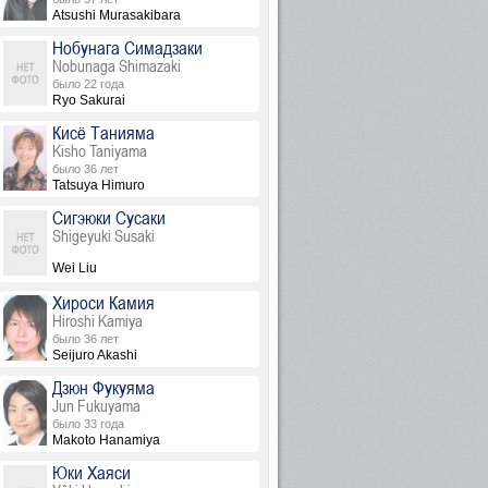
Atsushi Murasakibara
Нобунага Симадзаки
Nobunaga Shimazaki
было 22 года
Ryo Sakurai
Кисё Танияма
Kisho Taniyama
было 36 лет
Tatsuya Himuro
Сигэюки Сусаки
Shigeyuki Susaki
Wei Liu
Хироси Камия
Hiroshi Kamiya
было 36 лет
Seijuro Akashi
Дзюн Фукуяма
Jun Fukuyama
было 33 года
Makoto Hanamiya
Юки Хаяси