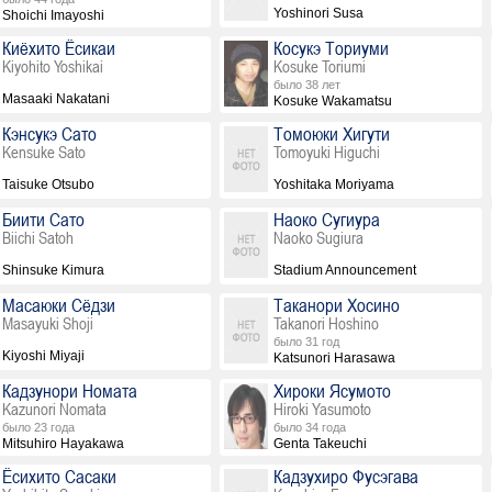
Yoshinori Susa
Shoichi Imayoshi
Киёхито Ёсикаи
Косукэ Ториуми
Kiyohito Yoshikai
Kosuke Toriumi
было 38 лет
Masaaki Nakatani
Kosuke Wakamatsu
Кэнсукэ Сато
Томоюки Хигути
Kensuke Sato
Tomoyuki Higuchi
Taisuke Otsubo
Yoshitaka Moriyama
Биити Сато
Наоко Сугиура
Biichi Satoh
Naoko Sugiura
Shinsuke Kimura
Stadium Announcement
Масаюки Сёдзи
Таканори Хосино
Masayuki Shoji
Takanori Hoshino
было 31 год
Kiyoshi Miyaji
Katsunori Harasawa
Кадзунори Номата
Хироки Ясумото
Kazunori Nomata
Hiroki Yasumoto
было 23 года
было 34 года
Mitsuhiro Hayakawa
Genta Takeuchi
Ёсихито Сасаки
Кадзухиро Фусэгава