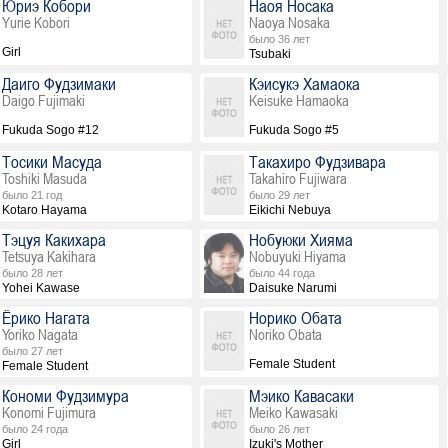
Юриэ Кобори
Наоя Носака
Yurie Kobori
Naoya Nosaka
было 36 лет
Girl
Tsubaki
Даиго Фудзимаки
Кэисукэ Хамаока
Daigo Fujimaki
Keisuke Hamaoka
Fukuda Sogo #12
Fukuda Sogo #5
Тосики Масуда
Такахиро Фудзивара
Toshiki Masuda
Takahiro Fujiwara
было 21 год
было 29 лет
Kotaro Hayama
Eikichi Nebuya
Тэцуя Какихара
Нобуюки Хияма
Tetsuya Kakihara
Nobuyuki Hiyama
было 28 лет
было 44 года
Yohei Kawase
Daisuke Narumi
Ёрико Нагата
Норико Обата
Yoriko Nagata
Noriko Obata
было 27 лет
Female Student
Female Student
Кономи Фудзимура
Мэико Кавасаки
Konomi Fujimura
Meiko Kawasaki
было 24 года
было 26 лет
Girl
Izuki's Mother