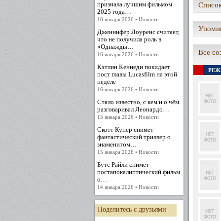
признала лучшим фильмом
Список
2025 года…
18 января 2026 • Новости
Упомин
Дженнифер Лоуренс считает,
что не получила роль в
«Однажды…
Все со
16 января 2026 • Новости
Кэтлин Кеннеди покидает
РЕЖ
пост главы Lucasfilm на этой
неделе
16 января 2026 • Новости
Стало известно, с кем и о чём
разговаривал Леонардо…
15 января 2026 • Новости
Скотт Купер снимет
фантастический триллер о
знаменитом…
15 января 2026 • Новости
Бутс Райли снимет
постапокалиптический фильм
о…
14 января 2026 • Новости
Поделитесь с друзьями