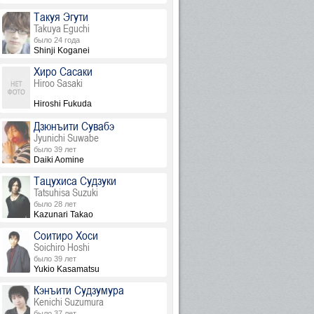
Такуя Эгути
Takuya Eguchi
было 24 года
Shinji Koganei
Хиро Сасаки
Hiroo Sasaki
Hiroshi Fukuda
Дзюнъити Сувабэ
Jyunichi Suwabe
было 39 лет
Daiki Aomine
Тацухиса Судзуки
Tatsuhisa Suzuki
было 28 лет
Kazunari Takao
Соитиро Хоси
Soichiro Hoshi
было 39 лет
Yukio Kasamatsu
Кэнъити Судзумура
Kenichi Suzumura
было 37 лет