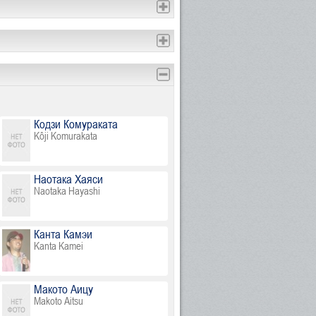
Кодзи Комураката
Kôji Komurakata
Наотака Хаяси
Naotaka Hayashi
Канта Камэи
Kanta Kamei
Макото Аицу
Makoto Aitsu