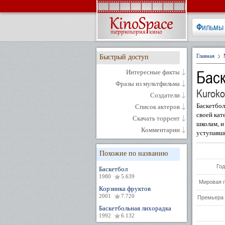
Фильмы
Главная
Быстрый доступ
Баск
Интересные факты
Фразы из мультфильма
Kuroko
Создатели
Баскетбол
Список актеров
своей кат
Скачать торрент
школам, и
Комментарии
уступавши
Похожие по названию
Год
Баскетбол
1980
5.639
Мировая 
Корзинка фруктов
2001
7.720
Премьера 
Баскетбольная лихорадка
1992
6.132