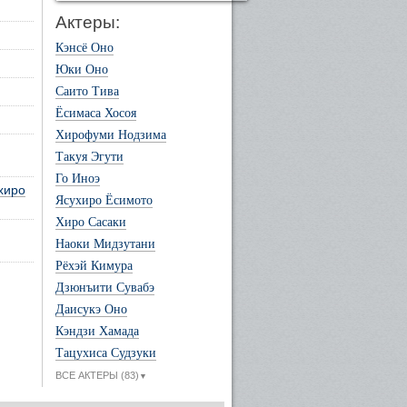
Актеры:
Кэнсё Оно
Юки Оно
Саито Тива
Ёсимаса Хосоя
Хирофуми Нодзима
Такуя Эгути
Го Иноэ
хиро
Ясухиро Ёсимото
Хиро Сасаки
Наоки Мидзутани
Рёхэй Кимура
Дзюнъити Сувабэ
Даисукэ Оно
Кэндзи Хамада
Тацухиса Судзуки
ВСЕ АКТЕРЫ (83)
▼