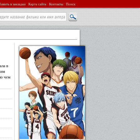
авить в закладки
Карта сайта
Контакты
Поиск
ала в
шим
ло чем