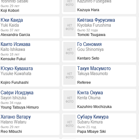
Yoshihito Sasaki
Kazuhiro Fusegawa
было 29 лет
Kazuya Hara
Koji Kobori
Юки Каида
Киётака Фурусима
Yuki Kaida
Kiyotaka Furushima
было 37 лет
было 32 года
Alexandra Garcia
Tomoki Tsugawa
Каито Исикава
Го Синомия
Kaito Ishikawa
Gou Shinomiya
было 18 лет
Kentaro Seto
Kensuke Fukui
Юсукэ Кувахата
Такуя Масумото
Yusuke Kuwahata
Takuya Masumoto
Kojiro Furuhashi
Referee
Саёри Исидзука
Кэнта Окума
Sayori Ishizuka
Kenta Okuma
было 34 года
Kazuhiro Mochizuka
Young Tatsuya Himuro
Хатано Ватару
Субару Кимура
Hatano Wataru
Subaru Kimura
было 29 лет
было 21 год
Reo Mibuchi
Papa Mbaye Siki