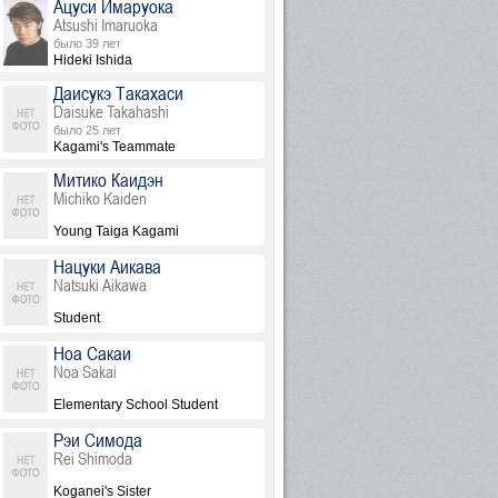
Ацуси Имаруока
Atsushi Imaruoka
было 39 лет
Hideki Ishida
Даисукэ Такахаси
Daisuke Takahashi
было 25 лет
Kagami's Teammate
Митико Каидэн
Michiko Kaiden
Young Taiga Kagami
Нацуки Аикава
Natsuki Aikawa
Student
Ноа Сакаи
Noa Sakai
Elementary School Student
Рэи Симода
Rei Shimoda
Koganei's Sister