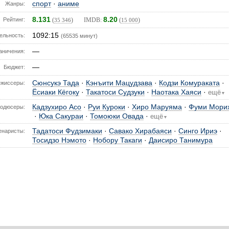
спорт
·
аниме
Жанры:
8.131
8.20
Рейтинг:
(
) IMDB:
(
)
35 346
15 000
1092:15
ельность:
(65535 минут)
—
аничения:
—
Бюджет:
Сюнсукэ Тада
·
Кэнъити Мацудзава
·
Кодзи Комураката
·
ежиссеры:
Ёсиаки Кёгоку
·
Такатоси Судзуки
·
Наотака Хаяси
·
ещё
▼
Кадзухиро Асо
·
Руи Куроки
·
Хиро Маруяма
·
Фуми Мори
одюсеры:
·
Юка Сакураи
·
Томоюки Овада
·
ещё
▼
Тадатоси Фудзимаки
·
Савако Хирабаяси
·
Синго Ириэ
·
енаристы:
Тосидзо Нэмото
·
Нобору Такаги
·
Даисиро Танимура