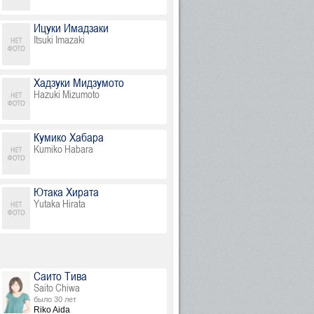
Ицуки Имадзаки
Itsuki Imazaki
Хадзуки Мидзумото
Hazuki Mizumoto
Кумико Хабара
Kumiko Habara
Ютака Хирата
Yutaka Hirata
Саито Тива
Saito Chiwa
было 30 лет
Riko Aida