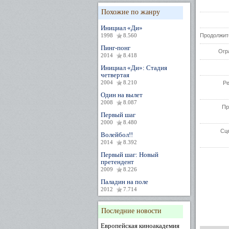
Похожие по жанру
Инициал «Ди»
1998
8.560
Продолжит
Пинг-понг
Огр
2014
8.418
Инициал «Ди»: Стадия
четвертая
2004
8.210
Р
Один на вылет
2008
8.087
Пр
Первый шаг
2000
8.480
Сц
Волейбол!!
2014
8.392
Первый шаг: Новый
претендент
2009
8.226
Паладин на поле
2012
7.714
Последние новости
Европейская киноакадемия