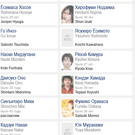
Ёсимаса Хосоя
Хирофуми Нодзима
Yoshimasa Hosoya
Hirofumi Nojima
было 29 лет
было 38 лет
Junpei Hyuga
Shun Izuki
Го Иноэ
Ясухиро Ёсимото
Go Inoue
Yasuhiro Yoshimoto
Satoshi Tsuchida
Koichi Kawahara
Наоки Мидзутани
Рёхэй Кимура
Naoki Mizutani
Ryohei Kimura
было 27 лет
Koki Furihata
Ryota Kise
Даисукэ Оно
Кэндзи Хамада
Daisuke Ono
Kenji Hamada
было 33 года
было 39 лет
Shintaro Midorima
Teppei Kiyoshi
Синъитиро Мики
Фумико Орикаса
Shinichiro Miki
Fumiko Orikasa
было 43 года
было 36 лет
рассказчик
Satsuki Momoi
Кадзуя Накаи
Юя Мураками
Kazuya Nakai
Yuya Murakami
было 44 года