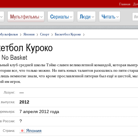
Главная
Доб
Мультфильмы
Сериалы
Люди
Читать
Мультфильм
Япония
Спорт
Баскетбол Куроко
етбол Куроко
 No Basket
ьный клуб средней школы Тэйко славен великолепной командой, которая выигр
егории все, что только можно. Но пять юных талантов разошлись по пяти стар
 лишь немногие знали, что кроме прославленной пятерки был ещё и шестой, ма
й им игрок.
—
Лозунг:
2012
 выпуска:
7 апреля 2012 года
премьера:
?
в России:
Япония
Страна: