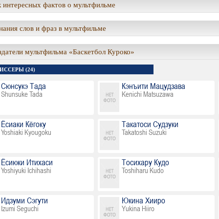
 интересных фактов о мультфильме
ания слов и фраз в мультфильме
здатели мультфильма «Баскетбол Куроко»
ИССЕРЫ (24)
Сюнсукэ Тада
Кэнъити Мацудзава
Shunsuke Tada
Kenichi Matsuzawa
Ёсиаки Кёгоку
Такатоси Судзуки
Yoshiaki Kyougoku
Takatoshi Suzuki
Ёсиюки Итихаси
Тосихару Кудо
Yoshiyuki Ichihashi
Toshiharu Kudo
Идзуми Сэгути
Юкина Хииро
Izumi Seguchi
Yukina Hiiro