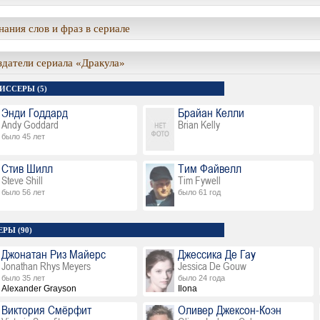
ания слов и фраз в сериале
здатели сериала «Дракула»
ИССЕРЫ (5)
Энди Годдард
Брайан Келли
Andy Goddard
Brian Kelly
было 45 лет
Стив Шилл
Тим Файвелл
Steve Shill
Tim Fywell
было 56 лет
было 61 год
РЫ (90)
Джонатан Риз Майерс
Джессика Де Гау
Jonathan Rhys Meyers
Jessica De Gouw
было 35 лет
было 24 года
Alexander Grayson
Ilona
Виктория Смёрфит
Оливер Джексон-Коэн