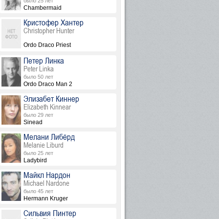
было 25 лет
Chambermaid
Кристофер Хантер
Christopher Hunter
Ordo Draco Priest
Петер Линка
Peter Linka
было 50 лет
Ordo Draco Man 2
Элизабет Киннер
Elizabeth Kinnear
было 29 лет
Sinead
Мелани Либёрд
Melanie Liburd
было 25 лет
Ladybird
Майкл Нардон
Michael Nardone
было 45 лет
Hermann Kruger
Сильвия Пинтер