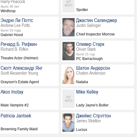
Harry Peacock
было 35 лет
Spotter
Winthrop
Эндрю Ли Поттс
Джастин Салинджер
Andrew Lee Potts
Justin Salinger
было 33 года
Chief Inspector Morrow
Gabriel Hood
Ричард Б. Рифкин
Оливер Старк
Richard B. Rifkin
Oliver Stark
было 21 год
Theatre Actor (Helmer)
PC Barraclough
Скотт Александр Янг
Шатон Андерсон
Scott Alexander Young
Chaton Anderson
Grayson's Estate Agent
Natalia
Akos Inotay
Mike Kelley
Male Vampire #2
Lady Jayne's Butler
Patricia Jantsek
Джеймс Стрэттон
James Stratton
Browning Family Maid
Lucius