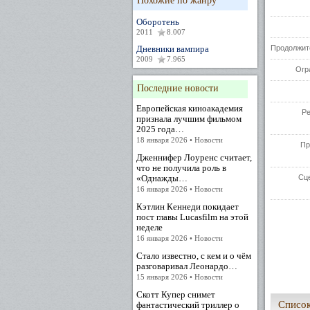
Похожие по жанру
Оборотень
2011
8.007
Дневники вампира
Продолжит
2009
7.965
Огр
Последние новости
Европейская киноакадемия
Р
признала лучшим фильмом
2025 года…
18 января 2026 • Новости
Пр
Дженнифер Лоуренс считает,
что не получила роль в
«Однажды…
Сц
16 января 2026 • Новости
Кэтлин Кеннеди покидает
пост главы Lucasfilm на этой
неделе
16 января 2026 • Новости
Стало известно, с кем и о чём
разговаривал Леонардо…
15 января 2026 • Новости
Скотт Купер снимет
Список
фантастический триллер о