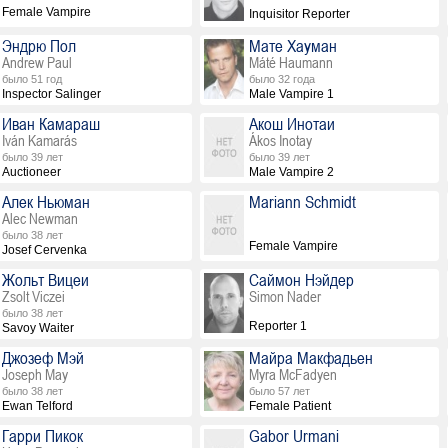
Female Vampire
Inquisitor Reporter
Эндрю Пол
Мате Хауман
Andrew Paul
Máté Haumann
было 51 год
было 32 года
Inspector Salinger
Male Vampire 1
Иван Камараш
Акош Инотаи
Iván Kamarás
Ákos Inotay
было 39 лет
было 39 лет
Auctioneer
Male Vampire 2
Алек Ньюман
Mariann Schmidt
Alec Newman
было 38 лет
Female Vampire
Josef Cervenka
Жольт Вицеи
Саймон Нэйдер
Zsolt Viczei
Simon Nader
было 38 лет
Reporter 1
Savoy Waiter
Джозеф Мэй
Майра Макфадьен
Joseph May
Myra McFadyen
было 38 лет
было 57 лет
Ewan Telford
Female Patient
Гарри Пикок
Gabor Urmani