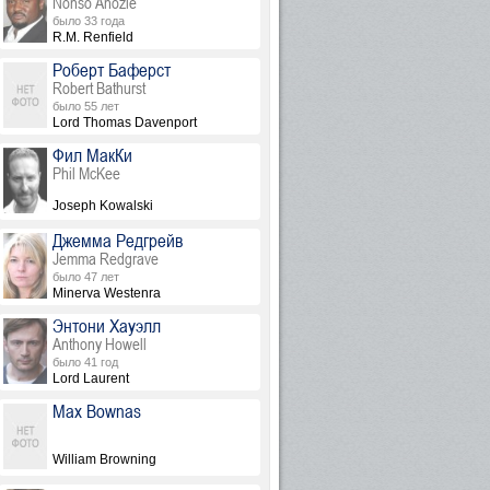
Nonso Anozie
было 33 года
R.M. Renfield
Роберт Баферст
Robert Bathurst
было 55 лет
Lord Thomas Davenport
Фил МакКи
Phil McKee
Joseph Kowalski
Джемма Редгрейв
Jemma Redgrave
было 47 лет
Minerva Westenra
Энтони Хауэлл
Anthony Howell
было 41 год
Lord Laurent
Max Bownas
William Browning