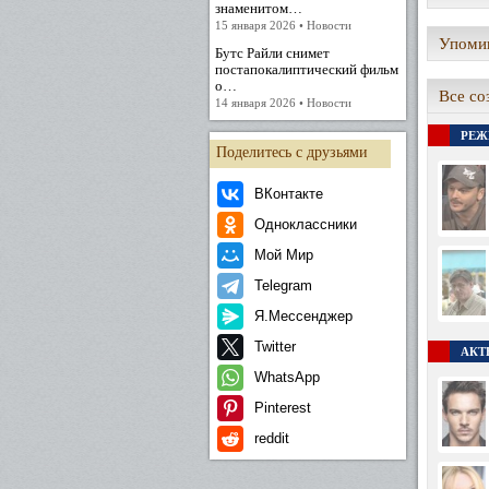
знаменитом…
15 января 2026 • Новости
Упомин
Бутс Райли снимет
постапокалиптический фильм
о…
Все со
14 января 2026 • Новости
РЕЖ
Поделитесь с друзьями
ВКонтакте
Одноклассники
Мой Мир
Telegram
Я.Мессенджер
Twitter
АКТЕ
WhatsApp
Pinterest
reddit