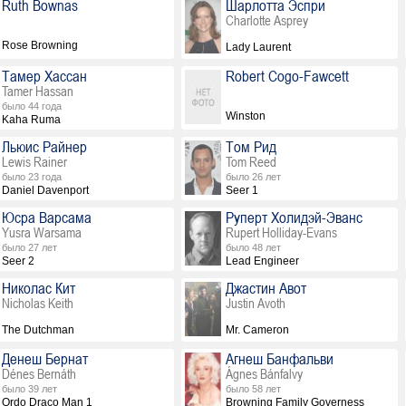
Ruth Bownas
Шарлотта Эспри
Charlotte Asprey
Rose Browning
Lady Laurent
Тамер Хассан
Robert Cogo-Fawcett
Tamer Hassan
было 44 года
Winston
Kaha Ruma
Льюис Райнер
Том Рид
Lewis Rainer
Tom Reed
было 23 года
было 26 лет
Daniel Davenport
Seer 1
Юсра Варсама
Руперт Холидэй-Эванс
Yusra Warsama
Rupert Holliday-Evans
было 27 лет
было 48 лет
Seer 2
Lead Engineer
Николас Кит
Джастин Авот
Nicholas Keith
Justin Avoth
The Dutchman
Mr. Cameron
Денеш Бернат
Агнеш Банфальви
Dénes Bernáth
Ágnes Bánfalvy
было 39 лет
было 58 лет
Ordo Draco Man 1
Browning Family Governess