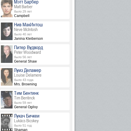
Мэтт Барбер
Matt Barber
было 29 лет
Campbell
Нив МакИнтош
Neve McIntosh
было 40 лет
Janina Kleiberson
Питер Вудворд
Peter Woodward
было 56 лет
General Shaw
Луиз Деламер
Louise Delamere
было 43 года
Mrs. Browning
Тим Бентинк
Tim Bentinck
было 59 лет
General Ogilvy
Лукач Бичкеи
Lukács Bicskey
было 51 год
Shaman