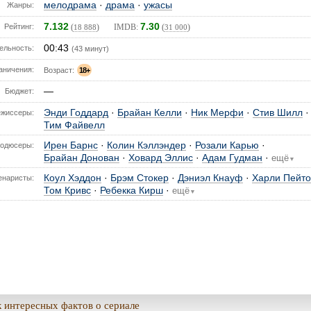
мелодрама
·
драма
·
ужасы
Жанры:
7.132
7.30
Рейтинг:
(
) IMDB:
(
)
18 888
31 000
00:43
ельность:
(43 минут)
аничения:
Возраст:
18+
—
Бюджет:
Энди Годдард
·
Брайан Келли
·
Ник Мерфи
·
Стив Шилл
·
ежиссеры:
Тим Файвелл
Ирен Барнс
·
Колин Кэллэндер
·
Розали Карью
·
одюсеры:
Брайан Донован
·
Ховард Эллис
·
Адам Гудман
·
ещё
▼
Коул Хэддон
·
Брэм Стокер
·
Дэниэл Кнауф
·
Харли Пейт
енаристы:
Том Кривс
·
Ребекка Кирш
·
ещё
▼
 интересных фактов о сериале