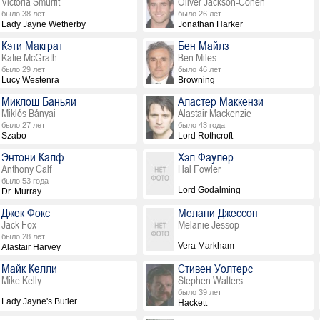
Victoria Smurfit
Oliver Jackson-Cohen
было 38 лет
было 26 лет
Lady Jayne Wetherby
Jonathan Harker
Кэти Макграт
Бен Майлз
Katie McGrath
Ben Miles
было 29 лет
было 46 лет
Lucy Westenra
Browning
Миклош Баньяи
Аластер Маккензи
Miklós Bányai
Alastair Mackenzie
было 27 лет
было 43 года
Szabo
Lord Rothcroft
Энтони Калф
Хэл Фаулер
Anthony Calf
Hal Fowler
было 53 года
Lord Godalming
Dr. Murray
Джек Фокс
Мелани Джессоп
Jack Fox
Melanie Jessop
было 28 лет
Vera Markham
Alastair Harvey
Майк Келли
Стивен Уолтерс
Mike Kelly
Stephen Walters
было 39 лет
Lady Jayne's Butler
Hackett