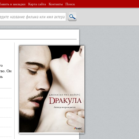
авить в закладки
Карта сайта
Контакты
Поиск
го
во. Он
чь