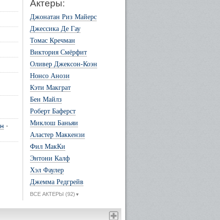
Актеры:
Джонатан Риз Майерс
Джессика Де Гау
Томас Кречман
Виктория Смёрфит
Оливер Джексон-Коэн
Нонсо Анози
Кэти Макграт
Бен Майлз
Роберт Баферст
Миклош Баньяи
он
·
Аластер Маккензи
Фил МакКи
Энтони Калф
Хэл Фаулер
Джемма Редгрейв
ВСЕ АКТЕРЫ (92)
▼