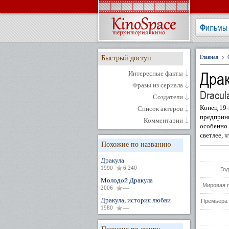
Фильмы
Главная
Быстрый доступ
Дра
Интересные факты
Фразы из сериала
Dracul
Создатели
Конец 19-
Список актеров
предприни
Комментарии
особенно 
светлее, ч
Похожие по названию
Дракула
1990
6.240
Год
Молодой Дракула
Мировая 
2006
—
Дракула, история любви
Премьера 
1980
—