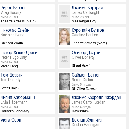
Вираг Барань
Джеймс Картрайт
Virág Bárány
James Cartwright
было 26 лет
было 28 лет
Theatre Actress (Maid)
Messenger Boy
Николас Блейн
Кэролайн Бултон
Nicholas Blane
Caroline Boulton
Richard Worth
Theatre Actress (Nora)
Питер-Хьюго Дэйли
Оливер Доэрти
Peter-Hugo Daly
Oliver Doherty
было 57 лет
Street Boy 1
Peter Lang
Том Доэрти
Саймон Даттон
Tom Doherty
Simon Dutton
было 54 года
Street Boy 2
Sir Clive Dawson
Ливия Хаберманн
Джеймс Кэрролл Джордан
Lívia Hábermann
James Carroll Jordan
было 30 лет
было 62 года
Harker's Landlady
Havershim
Viera Gaon
Деклан Хэннигэн
Declan Hannigan