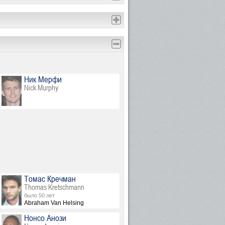
Ник Мерфи
Nick Murphy
Томас Кречман
Thomas Kretschmann
было 50 лет
Abraham Van Helsing
Нонсо Анози