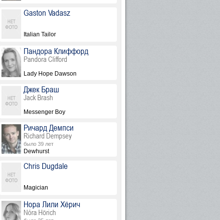
Gaston Vadasz
Italian Tailor
Пандора Клиффорд
Pandora Clifford
Lady Hope Dawson
Джек Браш
Jack Brash
Messenger Boy
Ричард Демпси
Richard Dempsey
было 39 лет
Dewhurst
Chris Dugdale
Magician
Нора Лили Хёрич
Nóra Hörich