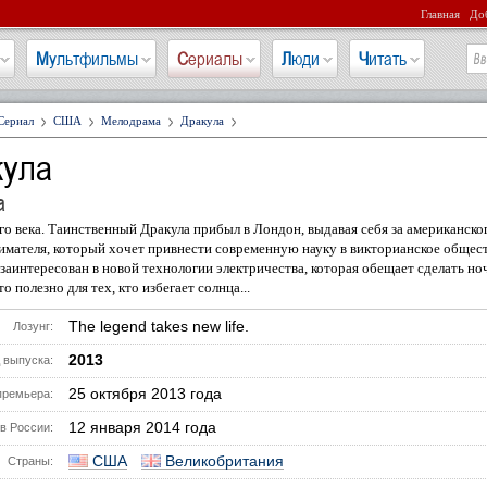
Главная
Доб
Мультфильмы
Сериалы
Люди
Читать
Сериал
США
Мелодрама
Дракула
кула
a
го века. Таинственный Дракула прибыл в Лондон, выдавая себя за американско
мателя, который хочет привнести современную науку в викторианское общест
заинтересован в новой технологии электричества, которая обещает сделать но
то полезно для тех, кто избегает солнца...
The legend takes new life.
Лозунг:
2013
 выпуска:
25 октября 2013 года
премьера:
12 января 2014 года
в России:
США
Великобритания
Страны: