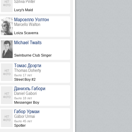
Szilvia Pintér
Lucy's Maid
Марселло Уолтон
Marcello Walton
Loiza Scaverra
Michael Twaits
Swinburne Club Singer
Томас Доэрти
Thomas Doherty
было 17 лет
Street Boy #2
Даниэль Габори
Daniel Gabori
было 18 лет
Messenger Boy
Габор Урмаи
Gábor Urmai
было 45 лет
Spotter