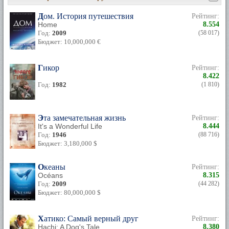
Дом. История путешествия
Рейтинг:
Home
8.554
Год:
2009
(58 017)
Бюджет: 10,000,000 €
Гикор
Рейтинг:
8.422
Год:
1982
(1 810)
Эта замечательная жизнь
Рейтинг:
It's a Wonderful Life
8.444
Год:
1946
(88 716)
Бюджет: 3,180,000 $
Океаны
Рейтинг:
Océans
8.315
Год:
2009
(44 282)
Бюджет: 80,000,000 $
Хатико: Самый верный друг
Рейтинг:
Hachi: A Dog's Tale
8.380