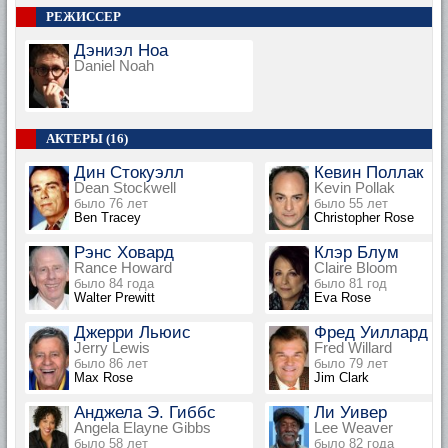
РЕЖИССЕР
Дэниэл Ноа
Daniel Noah
АКТЕРЫ (16)
Дин Стокуэлл
Кевин Поллак
Dean Stockwell
Kevin Pollak
было 76 лет
было 55 лет
Ben Tracey
Christopher Rose
Рэнс Ховард
Клэр Блум
Rance Howard
Claire Bloom
было 84 года
было 81 год
Walter Prewitt
Eva Rose
Джерри Льюис
Фред Уиллард
Jerry Lewis
Fred Willard
было 86 лет
было 79 лет
Max Rose
Jim Clark
Анджела Э. Гиббс
Ли Уивер
Angela Elayne Gibbs
Lee Weaver
было 58 лет
было 82 года