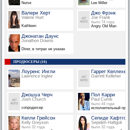
Nurse
Lee Miller
Валери Херт
Джо Фрэнк
Valerie Hurt
Joe Frank
было 74 года
Kathleen
Angry Old Man
Джонатан Даунс
Jonathon Downs
Diner, в титрах не указан
ПРОДЮСЕРЫ (16)
Лоуренс Ингли
Гаррет Келлехер
Lawrence Inglee
Garrett Kelleher
Джошуа Черч
Пол Карри
Josh Church
Paul Currie
было 44 года
сопродюсер
исполнительный про
Келли Грейсон
Сепиде Хафтгол
Kelly Greyson
Sepideh Haftgoli
было 32 года
было 32 года