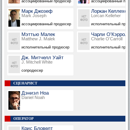
ассоциированный продюсер
ассоциированный пр
Марк Джозеф
Лоркан Келлехер
Mark Joseph
Lorcan Kelleher
ассоциированный продюсер
исполнительный про
Мэттью Малек
Чарли О’Кэррол
Matthew J. Malek
Charlie O'Carroll
исполнительный продюсер
исполнительный про
Дж. Митчелл Уайт
J. Mitchell White
сопродюсер
СЦЕНАРИСТ
Дэниэл Ноа
Daniel Noah
ОПЕРАТОР
Крис Бловелт