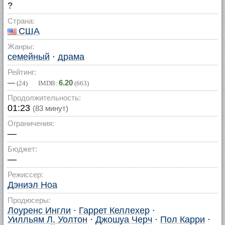
?
Страна:
США
Жанры:
семейный
·
драма
Рейтинг:
—
6.20
(
24
) IMDB:
(
663
)
Продолжительность:
01:23
(83 минут)
Ограничения:
—
Бюджет:
—
Режиссер:
Дэниэл Ноа
Продюсеры:
Лоуренс Ингли
·
Гаррет Келлехер
·
Уилльям Л. Уолтон
·
Джошуа Черч
·
Пол Карри
·