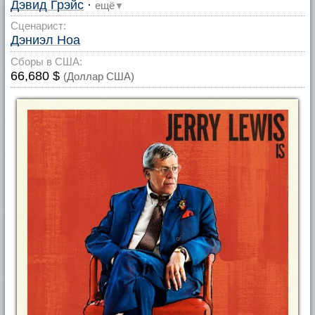
Дэвид Грэйс
·
ещё
▼
Сценарист:
Дэниэл Ноа
Сборы в США:
66,680 $
(Доллар США)