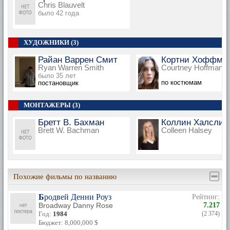
Chris Blauvelt
было 42 года
ХУДОЖНИКИ (3)
Райан Варрен Смит
Кортни Хоффма
Ryan Warren Smith
Courtney Hoffman
было 35 лет
по костюмам
постановщик
МОНТАЖЕРЫ (3)
Бретт В. Бахман
Коллин Халсли
Brett W. Bachman
Colleen Halsey
Похожие фильмы по названию
Бродвей Денни Роуз
Рейтинг:
Broadway Danny Rose
7.217
Год:
1984
(2 374)
Бюджет: 8,000,000 $