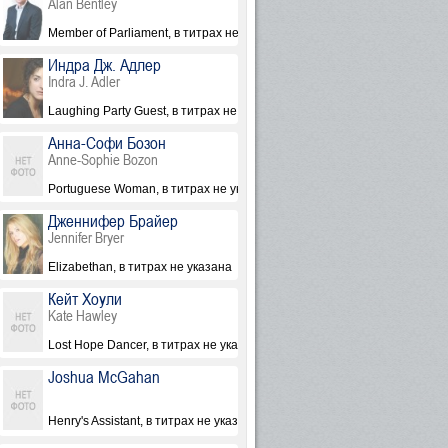
Alan Bentley
ан
Member of Parliament, в титрах не указан
Индра Дж. Адлер
Indra J. Adler
Laughing Party Guest, в титрах не указана
Анна-Софи Бозон
Anne-Sophie Bozon
Portuguese Woman, в титрах не указана
Дженнифер Брайер
Jennifer Bryer
Elizabethan, в титрах не указана
Кейт Хоули
Kate Hawley
е указан
Lost Hope Dancer, в титрах не указана
Joshua McGahan
Henry's Assistant, в титрах не указан
казан