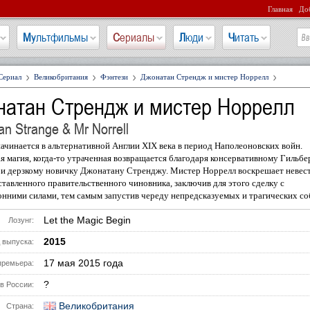
Главная
Доб
Мультфильмы
Сериалы
Люди
Читать
Сериал
Великобритания
Фэнтези
Джонатан Стрендж и мистер Норрелл
натан Стрендж и мистер Норрелл
an Strange & Mr Norrell
ачинается в альтернативной Англии XIX века в период Наполеоновских войн.
я магия, когда-то утраченная возвращается благодаря консервативному Гильбе
 и дерзкому новичку Джонатану Стренджу. Мистер Норрелл воскрешает невес
тавленного правительственного чиновника, заключив для этого сделку с
нними силами, тем самым запустив череду непредсказуемых и трагических со
Let the Magic Begin
Лозунг:
2015
 выпуска:
17 мая 2015 года
премьера:
?
в России:
Великобритания
Страна: