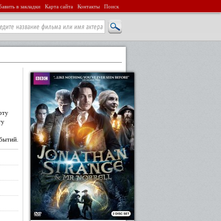
авить в закладки
Карта сайта
Контакты
Поиск
рту
ту
бытий.