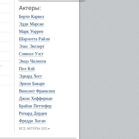
Актеры:
Берти Карвел
Эдди Марсан
Марк Уоррен
Шарлотта Райли
Элис Энглерт
Сэмюэл Уэст
Энцо Чиленти
·
Пол Кэй
Эдвард Хогг
Эрион Бакаре
Винсент Франклин
Джон Хеффернан
Брайан Петтифер
Ричард Дерден
Фредди Хоган
ВСЕ АКТЕРЫ (82)
▼