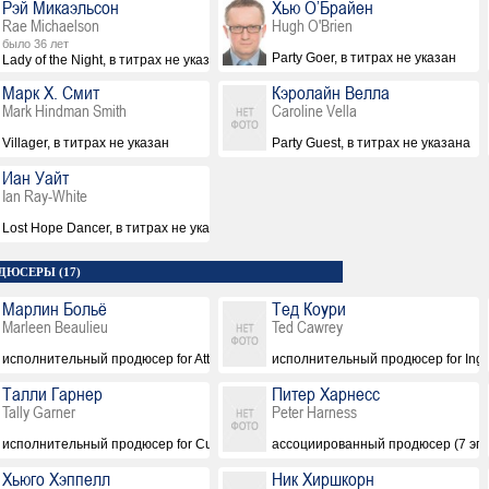
Рэй Микаэльсон
Хью О’Брайен
Rae Michaelson
Hugh O'Brien
было 36 лет
Party Goer, в титрах не указан
Lady of the Night, в титрах не указана
Марк Х. Смит
Кэролайн Велла
Mark Hindman Smith
Caroline Vella
Villager, в титрах не указан
Party Guest, в титрах не указана
Иан Уайт
Ian Ray-White
Lost Hope Dancer, в титрах не указан
ДЮСЕРЫ (17)
Марлин Больё
Тед Коури
Marleen Beaulieu
Ted Cawrey
исполнительный продюсер for Attraction Images (7 эпизодов, 2015)
исполнительный продюсер for Inge
Талли Гарнер
Питер Харнесс
Tally Garner
Peter Harness
исполнительный продюсер for Cuba Pictures (7 эпизодов, 2015)
ассоциированный продюсер (7 эпи
Хьюго Хэппелл
Ник Хиршкорн