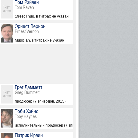
Том Рэйвен
Tom Raven
Street Thug, в титрах не указан
Эрнест Вернон
Ernest Vernon
Musician, в титрах не указан
Грег Дамметт
Greg Dummett
nious (7 эпизодов, 2015)
продюсер (7 эпизодов, 2015)
Тоби Хэйнс
Toby Haynes
зодов, 2015)
исполнительный продюсер (7 эпизодов, 2015)
Патрик Ирвин