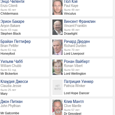
Энцо Чиленти
Пол Кэй
Enzo Cilenti
Paul Kaye
было 40 лет
было 49 лет
Childermass
Vinculus
Эрион Бакаре
Винсент Франклин
Ariyon Bakare
Vincent Franklin
было 43 года
было 48 лет
Stephen Black
Drawlight
Брайан Петтифер
Ричард Дерден
Brian Pettifer
Richard Durden
было 61 год
было 70 лет
Honeyfoot
Lord Liverpool
Уильям Чабб
Ронан Вайберт
William Chubb
Ronan Vibert
было 61 год
было 50 лет
Mr Bickerton
Lord Wellington
Клаудия Джесси
Патриция Уинкер
Claudia Jessie
Patricia Winker
было 25 лет
Lost Hope Dancer
Mary
Джон Питиан
Клив Мантл
John Phythian
Clive Mantle
было 57 лет
Mr Gatcombe
Dr Greysteel