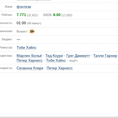
фэнтези
Жанр:
7.771
8.00
Рейтинг:
(
) IMDB:
(
)
30 465
15 000
01:00
ельность:
(60 минут)
аничения:
Возраст:
18+
—
Бюджет:
Тоби Хэйнс
Режиссер:
Марлин Больё
·
Тед Коури
·
Грег Дамметт
·
Талли Гарнер
одюсеры:
Питер Харнесс
·
Тоби Хэйнс
·
ещё
▼
Сюзанна Кларк
·
Питер Харнесс
енаристы: