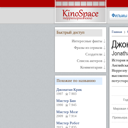
Фильмы
Главная
Быстрый доступ
Джо
Интересные факты
Фразы из сериала
Jonath
Создатели
История н
Список актеров
Английска
Комментарии
Норреллу
высокопос
Похожие по названию
потусторо
Джонатан Крик
1997
7.903
Год
Мистер Бин
1990
7.945
Мировая 
Мистер Мозг
2009
7.914
Премьера 
Мистер Робот
2015
7.835