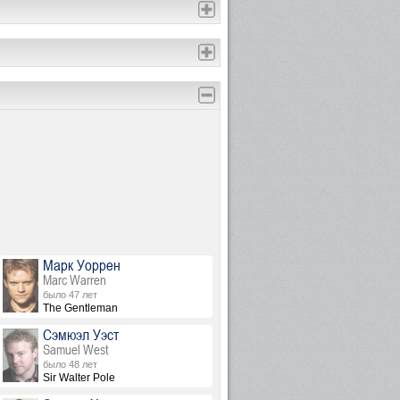
Марк Уоррен
Marc Warren
было 47 лет
The Gentleman
Сэмюэл Уэст
Samuel West
было 48 лет
Sir Walter Pole