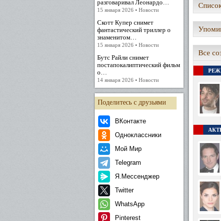
разговаривал Леонардо…
Список
15 января 2026 • Новости
Скотт Купер снимет
Упомин
фантастический триллер о
знаменитом…
15 января 2026 • Новости
Все со
Бутс Райли снимет
постапокалиптический фильм
РЕЖ
о…
14 января 2026 • Новости
Поделитесь с друзьями
ВКонтакте
АКТЕ
Одноклассники
Мой Мир
Telegram
Я.Мессенджер
Twitter
WhatsApp
Pinterest