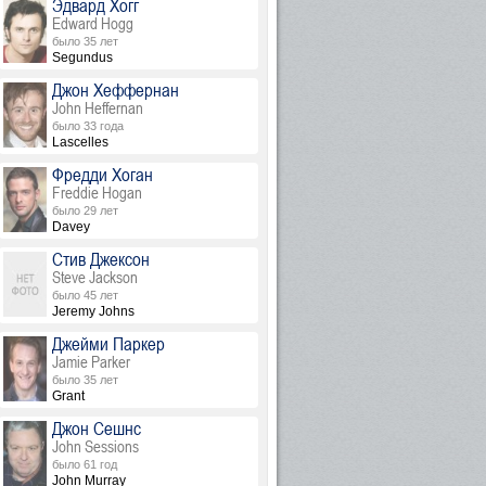
Эдвард Хогг
Edward Hogg
было 35 лет
Segundus
Джон Хеффернан
John Heffernan
было 33 года
Lascelles
Фредди Хоган
Freddie Hogan
было 29 лет
Davey
Стив Джексон
Steve Jackson
было 45 лет
Jeremy Johns
Джейми Паркер
Jamie Parker
было 35 лет
Grant
Джон Сешнс
John Sessions
было 61 год
John Murray