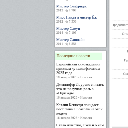
Мистер Селфридж
2013
7.707
Мисс Панда и мистер Ёж
2012
7.336
Продолжит
Мистер Слоун
2014
7.103
Огр
Мистер Саншайн
2011
6.556
Последние новости
Пр
Европейская киноакадемия
признала лучшим фильмом
2025 года…
Сц
18 января 2026 • Новости
Дженнифер Лоуренс считает,
что не получила роль в
«Однажды…
16 января 2026 • Новости
Кэтлин Кеннеди покидает
пост главы Lucasfilm на этой
неделе
16 января 2026 • Новости
Стало известно, с кем и о чём