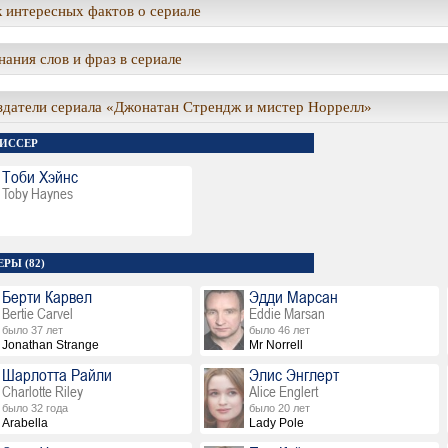
 интересных фактов о сериале
ания слов и фраз в сериале
здатели сериала «Джонатан Стрендж и мистер Норрелл»
ИССЕР
Тоби Хэйнс
Toby Haynes
РЫ (82)
Берти Карвел
Эдди Марсан
Bertie Carvel
Eddie Marsan
было 37 лет
было 46 лет
Jonathan Strange
Mr Norrell
Шарлотта Райли
Элис Энглерт
Charlotte Riley
Alice Englert
было 32 года
было 20 лет
Arabella
Lady Pole