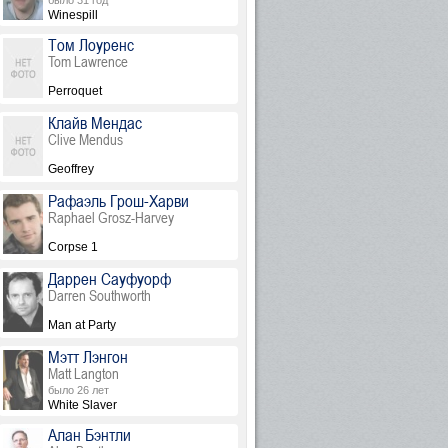
было 31 год
Winespill
Том Лоуренс
Tom Lawrence
Perroquet
Клайв Мендас
Clive Mendus
Geoffrey
Рафаэль Грош-Харви
Raphael Grosz-Harvey
Corpse 1
Даррен Сауфуорф
Darren Southworth
Man at Party
Мэтт Лэнгон
Matt Langton
было 26 лет
White Slaver
Алан Бэнтли