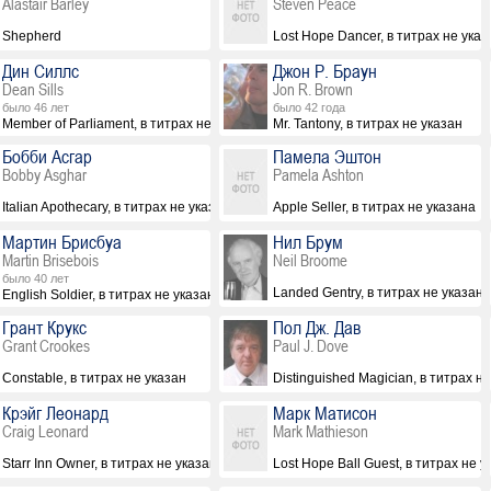
Alastair Barley
Steven Peace
Shepherd
Lost Hope Dancer, в титрах не указ
Дин Силлс
Джон Р. Браун
Dean Sills
Jon R. Brown
было 46 лет
было 42 года
Member of Parliament, в титрах не указан
Mr. Tantony, в титрах не указан
Бобби Асгар
Памела Эштон
Bobby Asghar
Pamela Ashton
Italian Apothecary, в титрах не указан
Apple Seller, в титрах не указана
Мартин Брисбуа
Нил Брум
Martin Brisebois
Neil Broome
было 40 лет
Landed Gentry, в титрах не указан
English Soldier, в титрах не указан
Грант Крукс
Пол Дж. Дав
Grant Crookes
Paul J. Dove
Constable, в титрах не указан
Distinguished Magician, в титрах н
Крэйг Леонард
Марк Матисон
Craig Leonard
Mark Mathieson
Starr Inn Owner, в титрах не указан
Lost Hope Ball Guest, в титрах не у