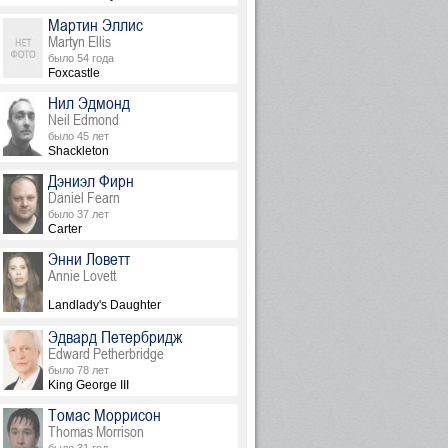
Мартин Эллис
Martyn Ellis
было 54 года
Foxcastle
Нил Эдмонд
Neil Edmond
было 45 лет
Shackleton
Дэниэл Фирн
Daniel Fearn
было 37 лет
Carter
Энни Ловетт
Annie Lovett
Landlady's Daughter
Эдвард Петербридж
Edward Petherbridge
было 78 лет
King George III
Томас Моррисон
Thomas Morrison