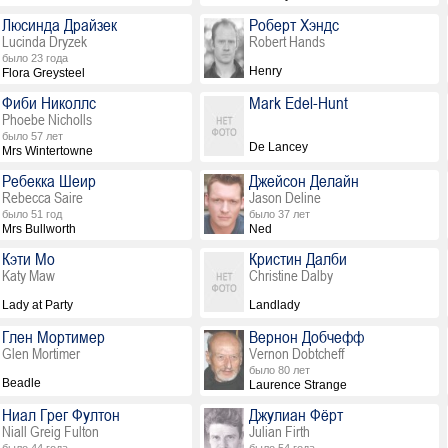
Люсинда Драйзек
Роберт Хэндс
Lucinda Dryzek
Robert Hands
было 23 года
Henry
Flora Greysteel
Фиби Николлс
Mark Edel-Hunt
Phoebe Nicholls
было 57 лет
De Lancey
Mrs Wintertowne
Ребекка Шеир
Джейсон Делайн
Rebecca Saire
Jason Deline
было 51 год
было 37 лет
Mrs Bullworth
Ned
Кэти Мо
Кристин Далби
Katy Maw
Christine Dalby
Lady at Party
Landlady
Глен Мортимер
Вернон Добчефф
Glen Mortimer
Vernon Dobtcheff
было 80 лет
Beadle
Laurence Strange
Ниал Грег Фултон
Джулиан Фёрт
Niall Greig Fulton
Julian Firth