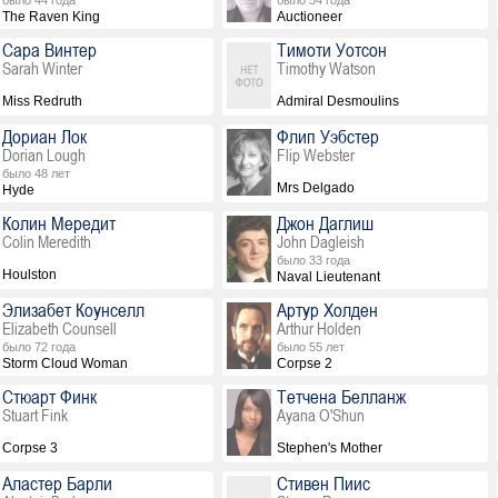
было 44 года
было 54 года
The Raven King
Auctioneer
Сара Винтер
Тимоти Уотсон
Sarah Winter
Timothy Watson
Miss Redruth
Admiral Desmoulins
Дориан Лок
Флип Уэбстер
Dorian Lough
Flip Webster
было 48 лет
Mrs Delgado
Hyde
Колин Мередит
Джон Даглиш
Colin Meredith
John Dagleish
было 33 года
Houlston
Naval Lieutenant
Элизабет Коунселл
Артур Холден
Elizabeth Counsell
Arthur Holden
было 72 года
было 55 лет
Storm Cloud Woman
Corpse 2
Стюарт Финк
Тетчена Белланж
Stuart Fink
Ayana O'Shun
Corpse 3
Stephen's Mother
Аластер Барли
Стивен Пиис