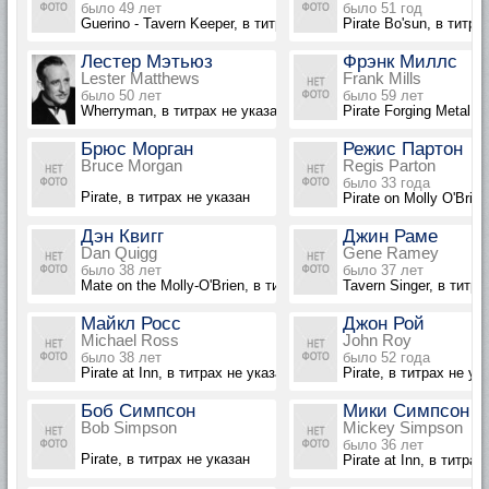
было 49 лет
было 51 год
Guerino - Tavern Keeper, в титрах не указан
Pirate Bo'sun, в титра
Лестер Мэтьюз
Фрэнк Миллс
Lester Matthews
Frank Mills
было 50 лет
было 59 лет
Wherryman, в титрах не указан
Pirate Forging Metal, 
Брюс Морган
Режис Партон
Bruce Morgan
Regis Parton
было 33 года
Pirate, в титрах не указан
Pirate on Molly O'Brie
Дэн Квигг
Джин Раме
Dan Quigg
Gene Ramey
было 38 лет
было 37 лет
Mate on the Molly-O'Brien, в титрах не указан
Tavern Singer, в титра
Майкл Росс
Джон Рой
Michael Ross
John Roy
было 38 лет
было 52 года
Pirate at Inn, в титрах не указан
Pirate, в титрах не ук
Боб Симпсон
Мики Симпсон
Bob Simpson
Mickey Simpson
было 36 лет
Pirate, в титрах не указан
Pirate at Inn, в титрах