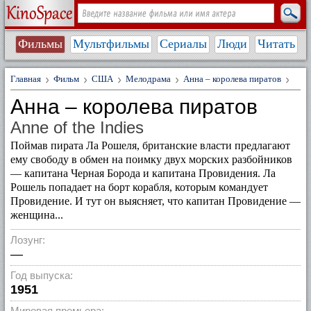
Фильмы
Мультфильмы
Сериалы
Люди
Читать
Главная
Фильм
США
Мелодрама
Анна – королева пиратов
Анна – королева пиратов
Anne of the Indies
Поймав пирата Ла Рошеля, британские власти предлагают
ему свободу в обмен на поимку двух морских разбойников
— капитана Черная Борода и капитана Провидения. Ла
Рошель попадает на борт корабля, которым командует
Провидение. И тут он выясняет, что капитан Провидение —
женщина...
Лозунг:
—
Год выпуска:
1951
Мировая премьера: