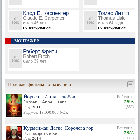
Клод Е. Карпентер
Томас Литтл
Claude E. Carpenter
Thomas Little
было 46 лет
было 64 года
по декорациям
по декорациям
МОНТАЖЕР
Роберт Фритч
Robert Fritch
было 39 лет
Похожие фильмы по названию
Йорген + Анна = любовь
Рейтинг:
Jørgen + Anne = sant
7.593
Год:
2011
(663)
Бюджет: 18,000,000 NOK
Курманжан Датка. Королева гор
Рейтинг:
Kurmanjan datka
7.988
Год:
2014
(1 119)