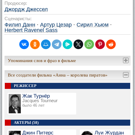
Продюсер:
Джордж Джессел
Сценаристы:
Филип Данн
·
Артур Цезар
·
Сирил Хьюм
·
Herbert Ravenel Sass
Упоминания слов и фраз в фильме
Все создатели фильма «Анна – королева пиратов»
РЕЖИССЕР
Жак Турнёр
Jacques Tourneur
было 46 лет
АКТЕРЫ (58)
Джин Питерс
Луи Журдан