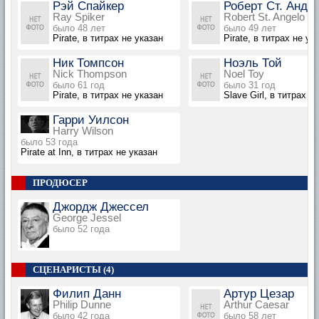
Рэй Спайкер
Роберт Ст. Андж
Ray Spiker
Robert St. Angelo
было 48 лет
было 49 лет
Pirate, в титрах не указан
Pirate, в титрах не ук
Ник Томпсон
Ноэль Той
Nick Thompson
Noel Toy
было 61 год
было 31 год
Pirate, в титрах не указан
Slave Girl, в титрах н
Гарри Уилсон
Harry Wilson
было 53 года
Pirate at Inn, в титрах не указан
ПРОДЮСЕР
Джордж Джессел
George Jessel
было 52 года
СЦЕНАРИСТЫ (4)
Филип Данн
Артур Цезар
Philip Dunne
Arthur Caesar
было 42 года
было 58 лет