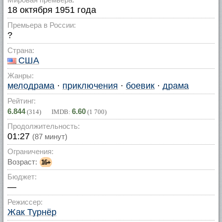
18 октября 1951 года
Премьера в России:
?
Страна:
США
Жанры:
мелодрама
·
приключения
·
боевик
·
драма
Рейтинг:
6.844
6.60
(
314
) IMDB:
(
1 700
)
Продолжительность:
01:27
(87 минут)
Ограничения:
Возраст:
16+
Бюджет:
—
Режиссер:
Жак Турнёр