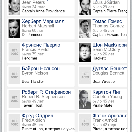
Jean Peters
Louis Jourdan
было 24 года
было 29 лет
Captain Anne Providence
Captain Pierre Françoi
Херберт Маршалл
Томас Гомес
Herbert Marshall
Thomas Gomez
было 60 лет
было 45 лет
Dr. Jameson
Captain Edward Teach
Фрэнсис Пьерло
Шон МакКлори
Francis Pierlot
Sean McClory
было 75 лет
было 26 лет
Herkimer
Hackett
Байрон Нельсон
Дуглас Беннетт
Byron Nelson
Douglas Bennett
Bear Handler
Bear Wrestler
Роберт Р. Стефенсон
Карлтон Янг
Robert R. Stephenson
Carleton Young
было 49 лет
было 45 лет
Tavern Host
Pirate Mate
Фред Олдрич
Фрэнк Арнольд
Fred Aldrich
Frank Arnold
было 45 лет
было 42 года
Pirate at Inn, в титрах не указан
Pirate, в титрах не ук