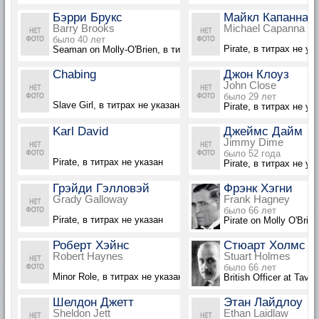
Бэрри Брукс
Майкл Капанна
Barry Brooks
Michael Capanna
было 40 лет
Pirate, в титрах не ук
Seaman on Molly-O'Brien, в титрах не указан
Chabing
Джон Клоуз
John Close
было 29 лет
Slave Girl, в титрах не указана
Pirate, в титрах не ук
Karl David
Джеймс Дайм
Jimmy Dime
было 52 года
Pirate, в титрах не указан
Pirate, в титрах не ук
Грэйди Гэлловэй
Фрэнк Хэгни
Grady Galloway
Frank Hagney
было 66 лет
Pirate, в титрах не указан
Pirate on Molly O'Brie
Роберт Хэйнс
Стюарт Холмс
Robert Haynes
Stuart Holmes
было 66 лет
Minor Role, в титрах не указан
British Officer at Tave
Шелдон Джетт
Этан Лайдлоу
Sheldon Jett
Ethan Laidlaw