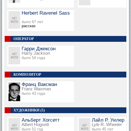
Herbert Ravenel Sass
было 67 лет
рассказ
ОПЕРАТОР
Гарри Джексон
Harry Jackson
было 54 года
КОМПОЗИТОР
Франц Ваксман
Franz Waxman
было 43 года
ХУДОЖНИКИ (5)
Альберт Хогсетт
Лайл Р. Уилер
Albert Hogsett
Lyle R. Wheeler
было 51 год
было 45 лет