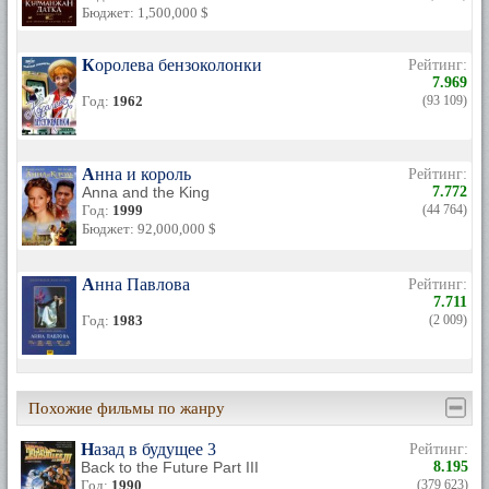
Бюджет: 1,500,000 $
Королева бензоколонки
Рейтинг:
7.969
Год:
1962
(93 109)
Анна и король
Рейтинг:
Anna and the King
7.772
Год:
1999
(44 764)
Бюджет: 92,000,000 $
Анна Павлова
Рейтинг:
7.711
Год:
1983
(2 009)
Похожие фильмы по жанру
Назад в будущее 3
Рейтинг:
Back to the Future Part III
8.195
Год:
1990
(379 623)