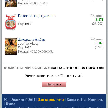
Бюджет: 40,000,000 $
Белое солнце пустыни
Рейтинг:
8.171
Год:
1969
(294 592)
Джодха и Акбар
Рейтинг:
Jodhaa Akbar
8.169
Год:
2008
(9 925)
Бюджет: 400,000,000 INR
КОММЕНТАРИИ К ФИЛЬМУ «
АННА – КОРОЛЕВА ПИРАТОВ
»
Комментариев еще нет. Пишите смело!
KinoSpace.ru © 2015
|
Для компьютера
|
Карта сайта
|
Контакты
|
Поиск