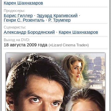
Карен Шахназаров
Продюсеры:
Борис Гиллер
·
Эдуард Крапивский
·
Генри С. Розенталь
·
Р. Трумпер
Сценаристы:
Александр Бородянский
·
Карен Шахназаров
Выход на DVD:
18 августа 2009 года
(«Lizard Cinema Trade»)