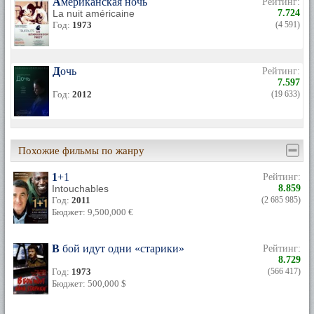
Американская ночь
Рейтинг:
La nuit américaine
7.724
Год:
1973
(4 591)
Дочь
Рейтинг:
7.597
Год:
2012
(19 633)
Похожие фильмы по жанру
1+1
Рейтинг:
Intouchables
8.859
Год:
2011
(2 685 985)
Бюджет: 9,500,000 €
В бой идут одни «старики»
Рейтинг:
8.729
Год:
1973
(566 417)
Бюджет: 500,000 $