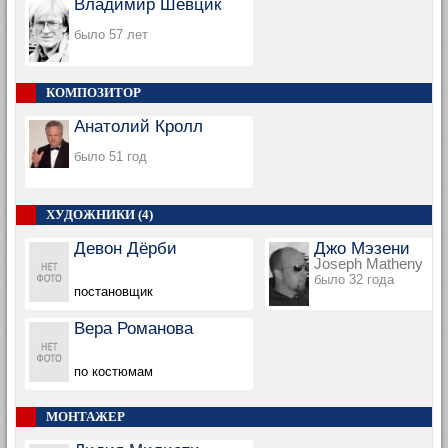
Владимир Шевцик
было 57 лет
КОМПОЗИТОР
Анатолий Кролл
было 51 год
ХУДОЖНИКИ (4)
Девон Дёрби
Джо Мэзени
Joseph Matheny
было 32 года
постановщик
Вера Романова
по костюмам
МОНТАЖЕР