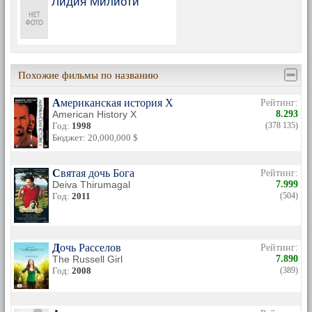
Лидия Милиоти
Похожие фильмы по названию
Американская история Х
Рейтинг:
American History X
8.293
Год:
1998
(378 135)
Бюджет: 20,000,000 $
Святая дочь Бога
Рейтинг:
Deiva Thirumagal
7.999
Год:
2011
(504)
Дочь Расселов
Рейтинг:
The Russell Girl
7.890
Год:
2008
(389)