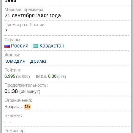
1995
Мировая премьера:
21 сентября 2002 года
Премьера в России:
?
Страны:
Россия
Казахстан
Жанры:
комедия
·
драма
Рейтинг:
6.995
6.30
(
16 099
) IMDB:
(
678
)
Продолжительность:
01:38
(98 минут)
Ограничения:
Возраст:
12+
Бюджет:
—
Режиссер: