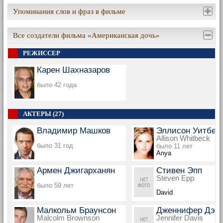
Упоминания слов и фраз в фильме
Все создатели фильма «Американская дочь»
РЕЖИССЕР
Карен Шахназаров
было 42 года
АКТЕРЫ (27)
Владимир Машков
Эллисон Уитбек
Allison Whitbeck
было 31 год
было 11 лет
Anya
Армен Джигарханян
Стивен Эпп
Steven Epp
было 59 лет
David
Малкольм Браунсон
Дженнифер Дэв
Malcolm Brownson
Jennifer Davis