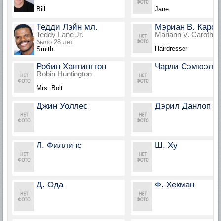
Bill
Jane
Тедди Лэйн мл.
Мэриан В. Карот
Teddy Lane Jr.
Mariann V. Carother
было 28 лет
Hairdresser
Smith
Робин Хантингтон
Чарли Сэмюэл
Robin Huntington
Mrs. Bolt
Джин Уоллес
Дэрил Данлоп
Л. Филлипс
Ш. Ху
Д. Ода
Ф. Хекман