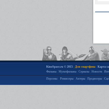
|
|
KinoSpace.ru © 2015
Для смартфона
Карта с
|
|
|
|
Фильмы
Мультфильмы
Сериалы
Новости
Инт
|
|
|
Персоны:
Режиссеры
Актеры
Продюсеры
Сце