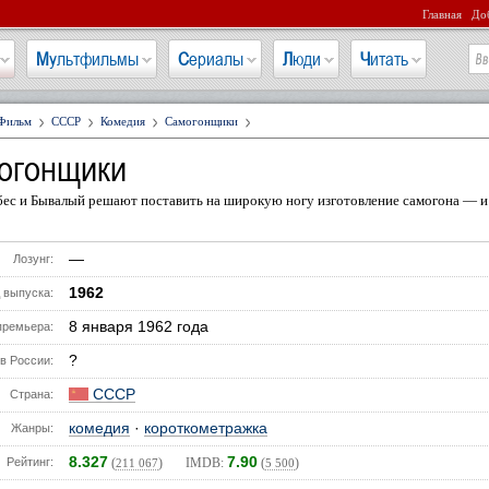
Главная
Доб
Мультфильмы
Сериалы
Люди
Читать
Фильм
СССР
Комедия
Самогонщики
огонщики
бес и Бывалый решают поставить на широкую ногу изготовление самогона — и
—
Лозунг:
1962
 выпуска:
8 января 1962 года
премьера:
?
в России:
СССР
Страна:
комедия
·
короткометражка
Жанры:
8.327
7.90
Рейтинг:
(
) IMDB:
(
)
211 067
5 500