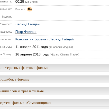
00:28
ельность:
(28 минут)
аничения:
Возраст:
12+
—
Бюджет:
Леонид Гайдай
Режиссер:
Петр Феллер
Продюсер:
Константин Бровин
·
Леонид Гайдай
енаристы:
11 января 2011 года
д на DVD:
(«Парадиз Медиа»)
16 апреля 2013 года
а Blu-ray:
(«Lizard Cinema Trade»)
 интересных фактов о фильме
 ошибок в фильме
ания слов и фраз в фильме
здатели фильма «Самогонщики»