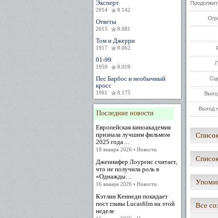
Эксперт
Продолжит
2014
8.142
Огр
Ответы
2015
8.081
Том и Джерри
1917
8.062
01-99
1959
8.019
Пес Барбос и необычный
Сц
кросс
1961
8.175
Выхо
Выход н
Последние новости
Европейская киноакадемия
признала лучшим фильмом
Список
2025 года…
18 января 2026 • Новости
Список
Дженнифер Лоуренс считает,
что не получила роль в
«Однажды…
Упомин
16 января 2026 • Новости
Кэтлин Кеннеди покидает
пост главы Lucasfilm на этой
Все со
неделе