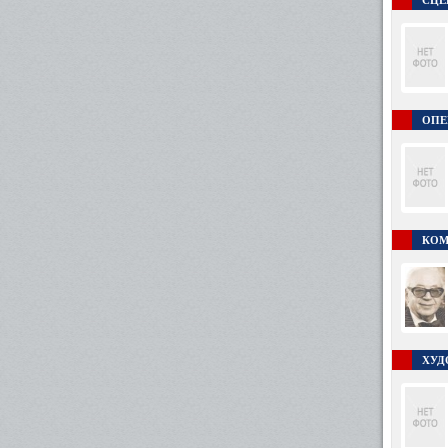
СЦЕ
ОПЕ
КОМ
ХУД