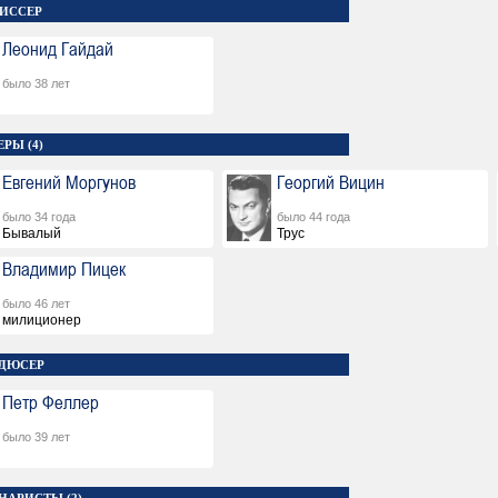
ИССЕР
Леонид Гайдай
было 38 лет
РЫ (4)
Евгений Моргунов
Георгий Вицин
было 34 года
было 44 года
Бывалый
Трус
Владимир Пицек
было 46 лет
милиционер
ДЮСЕР
Петр Феллер
было 39 лет