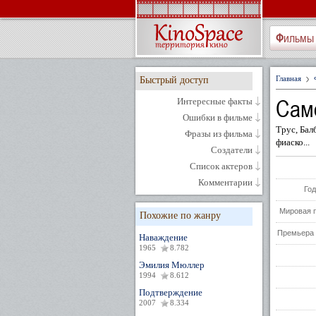
Фильмы
Главная
Быстрый доступ
Сам
Интересные факты
Ошибки в фильме
Трус, Бал
Фразы из фильма
фиаско...
Создатели
Список актеров
Комментарии
Год
Мировая 
Похожие по жанру
Премьера 
Наваждение
1965
8.782
Эмилия Мюллер
1994
8.612
Подтверждение
2007
8.334