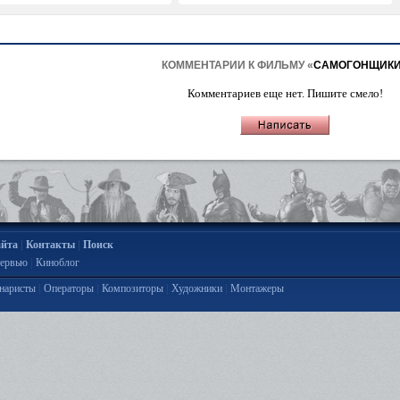
КОММЕНТАРИИ К ФИЛЬМУ «
САМОГОНЩИК
Комментариев еще нет. Пишите смело!
|
|
айта
Контакты
Поиск
|
ервью
Киноблог
|
|
|
|
наристы
Операторы
Композиторы
Художники
Монтажеры