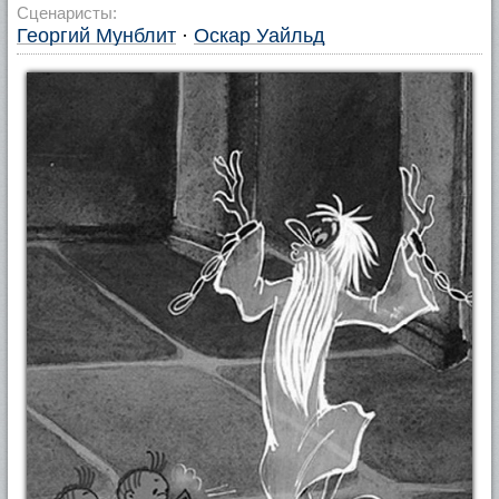
Сценаристы:
Георгий Мунблит
·
Оскар Уайльд