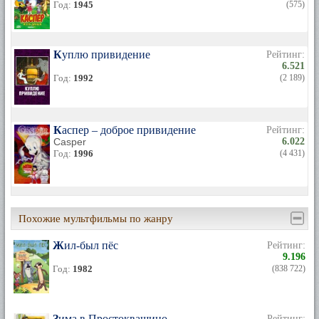
Год:
1945
(575)
Куплю привидение
Рейтинг:
6.521
Год:
1992
(2 189)
Каспер – доброе привидение
Рейтинг:
Casper
6.022
Год:
1996
(4 431)
Похожие мультфильмы по жанру
Жил-был пёс
Рейтинг:
9.196
Год:
1982
(838 722)
Зима в Простоквашино
Рейтинг: