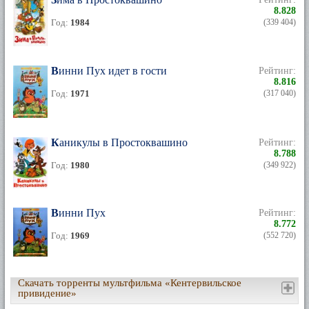
8.828
Год:
1984
(339 404)
Винни Пух идет в гости
Рейтинг:
8.816
Год:
1971
(317 040)
Каникулы в Простоквашино
Рейтинг:
8.788
Год:
1980
(349 922)
Винни Пух
Рейтинг:
8.772
Год:
1969
(552 720)
Скачать торренты мультфильма «Кентервильское
привидение»