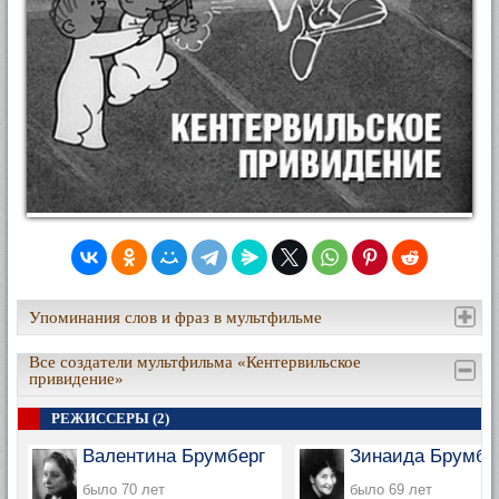
Упоминания слов и фраз в мультфильме
Все создатели мультфильма «Кентервильское
привидение»
РЕЖИССЕРЫ (2)
Валентина Брумберг
Зинаида Брумбе
было 70 лет
было 69 лет