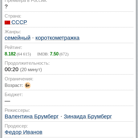
Премьера в России:
?
Страна:
СССР
Жанры:
семейный
·
короткометражка
Рейтинг:
8.182
7.50
(
64 615
) IMDB:
(
672
)
Продолжительность:
00:20
(20 минут)
Ограничения:
Возраст:
6+
Бюджет:
—
Режиссеры:
Валентина Брумберг
·
Зинаида Брумберг
Продюсер:
Федор Иванов