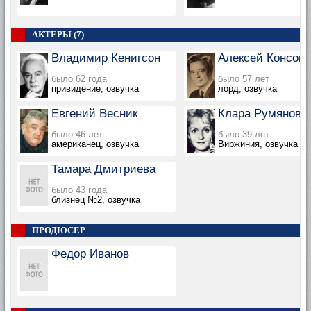
АКТЕРЫ (7)
Владимир Кенигсон
Алексей Консов
было 62 года
было 57 лет
привидение, озвучка
лорд, озвучка
Евгений Весник
Клара Румянова
было 46 лет
было 39 лет
американец, озвучка
Виржиния, озвучка
Тамара Дмитриева
было 43 года
близнец №2, озвучка
ПРОДЮСЕР
Федор Иванов