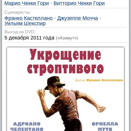
Марио Чекки Гори
·
Витторио Чекки Гори
Сценаристы:
Франко Кастеллано
·
Джузеппе Мочча
·
Уильям Шекспир
Выход на DVD:
5 декабря 2011 года
(«Азимут»)