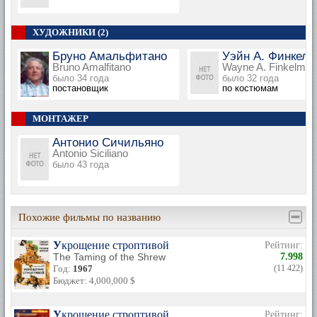
ХУДОЖНИКИ (2)
Бруно Амальфитано
Уэйн А. Финкел
Bruno Amalfitano
Wayne A. Finkelman
было 34 года
было 32 года
постановщик
по костюмам
МОНТАЖЕР
Антонио Сичильяно
Antonio Siciliano
было 43 года
Похожие фильмы по названию
Укрощение строптивой
Рейтинг:
The Taming of the Shrew
7.998
Год:
1967
(11 422)
Бюджет: 4,000,000 $
Укрощение строптивой
Рейтинг: