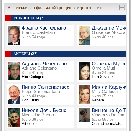
Все создатели фильма «Укрощение строптивого»
РЕЖИССЕРЫ (2)
Франко Кастеллано
Джузеппе Мочча
Franco Castellano
Giuseppe Moccia
было 54 года
было 46 лет
АКТЕРЫ (27)
Адриано Челентано
Орнелла Мути
Adriano Celentano
Ornella Muti
было 41 год
было 24 года
Elia Codogno
Lisa Silvestri
Пиппо Сантонастасо
Милли Карлуччи
Pippo Santonastaso
Milly Carlucci
было 43 года
было 25 лет
Don Cirillo
Renata
Николя Дель Буоно
Винченцо Де То
Nicola De Buono
Vincenzo De Toma
было 38 лет
было 59 лет
Vittorio
Contadino malato