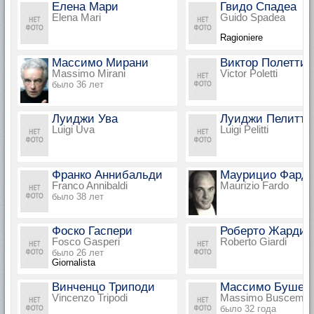
Елена Мари
Гвидо Спадеа
Elena Mari
Guido Spadea
Ragioniere
Массимо Мирани
Виктор Полетти
Massimo Mirani
Victor Poletti
было 36 лет
Луиджи Ува
Луиджи Пелитти
Luigi Uva
Luigi Pelitti
Франко Аннибальди
Маурицио Фард
Franco Annibaldi
Maurizio Fardo
было 38 лет
Фоско Гаспери
Роберто Жарди
Fosco Gasperi
Roberto Giardi
было 26 лет
Giornalista
Винченцо Триподи
Массимо Бушем
Vincenzo Tripodi
Massimo Buscemi
было 32 года