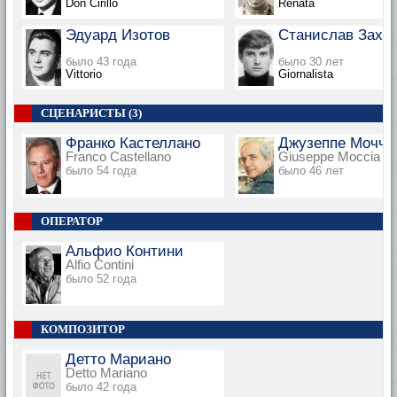
Don Cirillo
Renata
Эдуард Изотов
Станислав Заха
было 43 года
было 30 лет
Vittorio
Giornalista
СЦЕНАРИСТЫ (3)
Франко Кастеллано
Джузеппе Мочча
Franco Castellano
Giuseppe Moccia
было 54 года
было 46 лет
ОПЕРАТОР
Альфио Контини
Alfio Contini
было 52 года
КОМПОЗИТОР
Детто Мариано
Detto Mariano
было 42 года