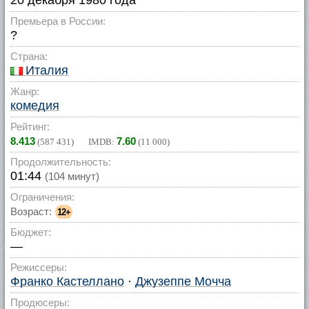
20 декабря 1980 года
Премьера в России:
?
Страна:
Италия
Жанр:
комедия
Рейтинг:
8.413
7.60
(
587 431
) IMDB:
(
11 000
)
Продолжительность:
01:44
(104 минут)
Ограничения:
Возраст:
12+
Бюджет:
—
Режиссеры:
Франко Кастеллано
·
Джузеппе Мочча
Продюсеры: