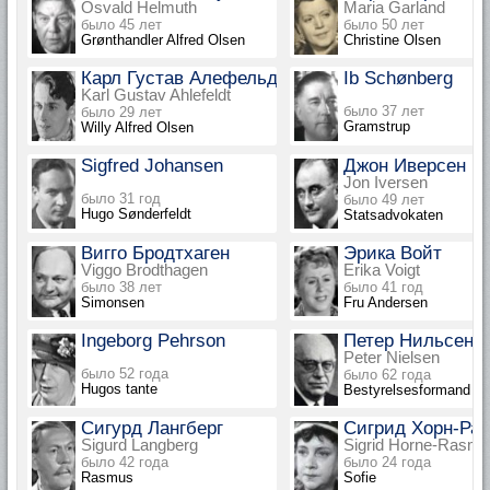
Osvald Helmuth
Maria Garland
было 45 лет
было 50 лет
Grønthandler Alfred Olsen
Christine Olsen
Карл Густав Алефельдт
Ib Schønberg
Karl Gustav Ahlefeldt
было 37 лет
было 29 лет
Gramstrup
Willy Alfred Olsen
Sigfred Johansen
Джон Иверсен
Jon Iversen
было 31 год
было 49 лет
Hugo Sønderfeldt
Statsadvokaten
Вигго Бродтхаген
Эрика Войт
Viggo Brodthagen
Erika Voigt
было 38 лет
было 41 год
Simonsen
Fru Andersen
Ingeborg Pehrson
Петер Нильсен
Peter Nielsen
было 52 года
было 62 года
Hugos tante
Bestyrelsesformand
Сигурд Лангберг
Сигрид Хорн-Ра
Sigurd Langberg
Sigrid Horne-Rasm
было 42 года
было 24 года
Rasmus
Sofie