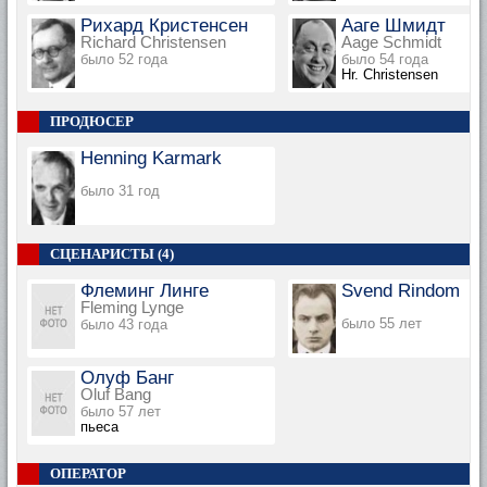
Рихард Кристенсен
Ааге Шмидт
Richard Christensen
Aage Schmidt
было 52 года
было 54 года
Hr. Christensen
ПРОДЮСЕР
Henning Karmark
было 31 год
СЦЕНАРИСТЫ (4)
Флеминг Линге
Svend Rindom
Fleming Lynge
было 55 лет
было 43 года
Олуф Банг
Oluf Bang
было 57 лет
пьеса
ОПЕРАТОР