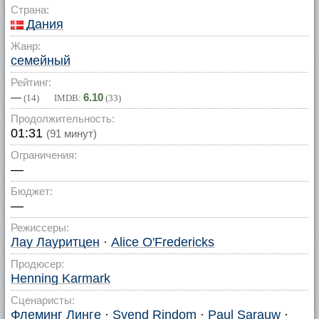
Страна:
Дания
Жанр:
семейный
Рейтинг:
—
6.10
(
14
) IMDB:
(
33
)
Продолжительность:
01:31
(91 минут)
Ограничения:
—
Бюджет:
—
Режиссеры:
Лау Лауритцен
·
Alice O'Fredericks
Продюсер:
Henning Karmark
Сценаристы:
Флеминг Линге
·
Svend Rindom
·
Paul Sarauw
·