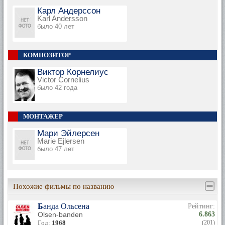
Карл Андерссон
Karl Andersson
было 40 лет
КОМПОЗИТОР
Виктор Корнелиус
Victor Cornelius
было 42 года
МОНТАЖЕР
Мари Эйлерсен
Marie Ejlersen
было 47 лет
Похожие фильмы по названию
Банда Ольсена
Рейтинг:
Olsen-banden
6.863
Год:
1968
(201)