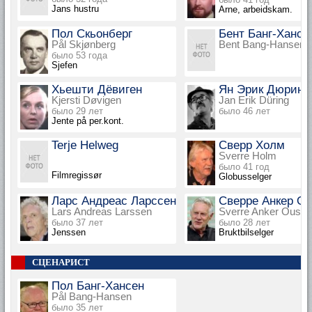
Jans hustru
Arne, arbeidskam.
Пол Скьонберг
Бент Банг-Хансе
Pål Skjønberg
Bent Bang-Hansen
было 53 года
Sjefen
Хьешти Дёвиген
Ян Эрик Дюринг
Kjersti Døvigen
Jan Erik Düring
было 29 лет
было 46 лет
Jente på per.kont.
Terje Helweg
Сверр Холм
Sverre Holm
было 41 год
Filmregissør
Globusselger
Ларс Андреас Ларссен
Сверре Анкер О
Lars Andreas Larssen
Sverre Anker Ousda
было 37 лет
было 28 лет
Jenssen
Bruktbilselger
СЦЕНАРИСТ
Пол Банг-Хансен
Pål Bang-Hansen
было 35 лет