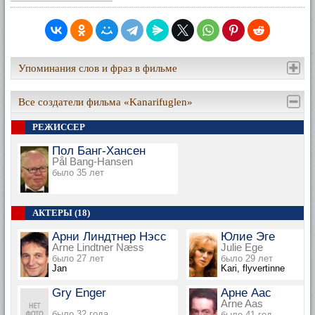
Упоминания слов и фраз в фильме
Все создатели фильма «Kanarifuglen»
РЕЖИССЕР
Пол Банг-Хансен
Pål Bang-Hansen
было 35 лет
АКТЕРЫ (18)
Арни Линдтнер Нэсс
Юлие Эге
Arne Lindtner Næss
Julie Ege
было 27 лет
было 29 лет
Jan
Kari, flyvertinne
Gry Enger
Арне Аас
Arne Aas
было 32 года
было 41 год