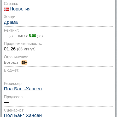
Страна:
Норвегия
Жанр:
драма
Рейтинг:
—
5.00
(
2
) IMDB:
(
38
)
Продолжительность:
01:26
(86 минут)
Ограничения:
Возраст:
18+
Бюджет:
—
Режиссер:
Пол Банг-Хансен
Продюсер:
—
Сценарист:
Пол Банг-Хансен