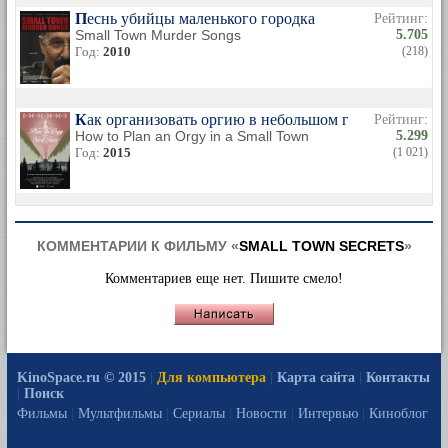
Песнь убийцы маленького городка
Рейтинг:
Small Town Murder Songs
5.705
Год:
2010
(218)
Как организовать оргию в небольшом городке
Рейтинг:
How to Plan an Orgy in a Small Town
5.299
Год:
2015
(1 021)
КОММЕНТАРИИ К ФИЛЬМУ «
SMALL TOWN SECRETS
»
Комментариев еще нет. Пишите смело!
KinoSpace.ru © 2015
|
Для компьютера
|
Карта сайта
|
Контакты
|
Поиск
Фильмы
|
Мультфильмы
|
Сериалы
|
Новости
|
Интервью
|
Киноблог