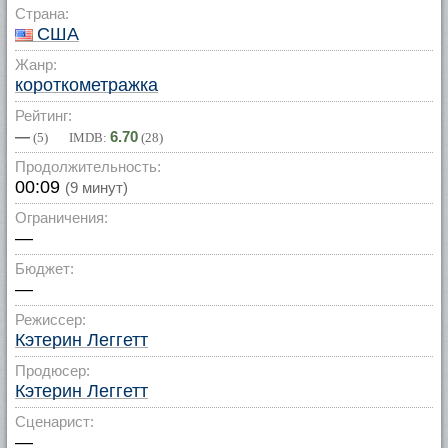
Страна:
США
Жанр:
короткометражка
Рейтинг:
—
6.70
(
5
) IMDB:
(
28
)
Продолжительность:
00:09
(9 минут)
Ограничения:
—
Бюджет:
—
Режиссер:
Кэтерин Леггетт
Продюсер:
Кэтерин Леггетт
Сценарист:
—