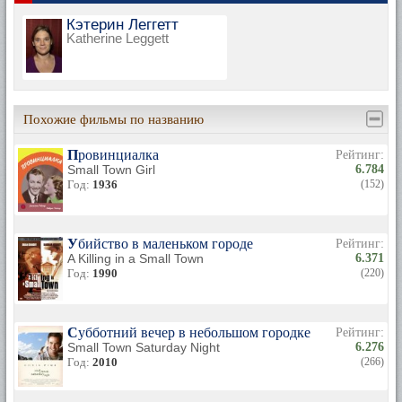
Кэтерин Леггетт
Katherine Leggett
Похожие фильмы по названию
Провинциалка
Рейтинг:
Small Town Girl
6.784
Год:
1936
(152)
Убийство в маленьком городе
Рейтинг:
A Killing in a Small Town
6.371
Год:
1990
(220)
Субботний вечер в небольшом городке
Рейтинг:
Small Town Saturday Night
6.276
Год:
2010
(266)