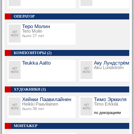
ОПЕРАТОР
Теро Молин
Tero Molin
было 27 лет
КОМПОЗИТОРЫ (2)
Teukka Aalto
Аку Лундстрём
Aku Lundström
ХУДОЖНИКИ (3)
Хейкки Паавилайнен
Тимо Эрккиля
Heikki Paavilainen
Timo Erkkilä
было 38 лет
по декорациям
МОНТАЖЕР