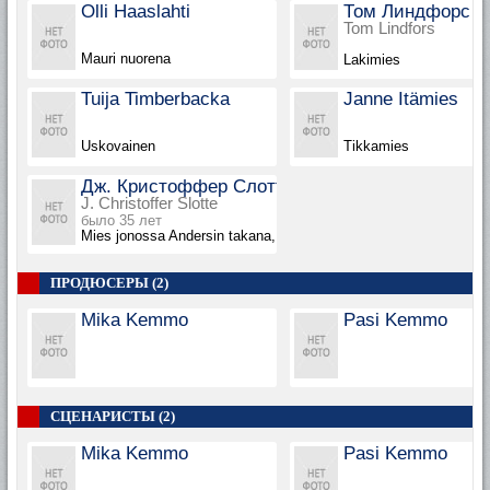
Olli Haaslahti
Том Линдфорс
Tom Lindfors
Mauri nuorena
Lakimies
Tuija Timberbacka
Janne Itämies
Uskovainen
Tikkamies
Дж. Кристоффер Слотт
J. Christoffer Slotte
было 35 лет
Mies jonossa Andersin takana, в титрах не указан
ПРОДЮСЕРЫ (2)
Mika Kemmo
Pasi Kemmo
СЦЕНАРИСТЫ (2)
Mika Kemmo
Pasi Kemmo