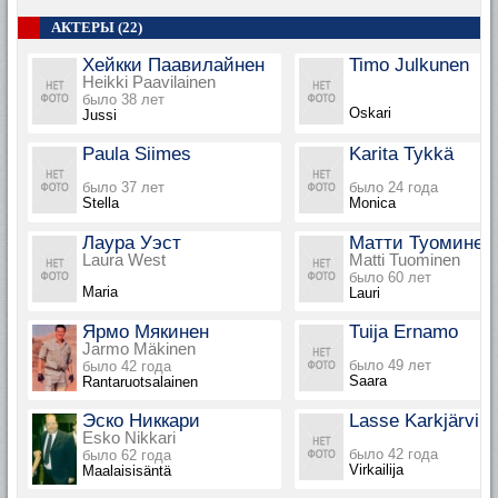
АКТЕРЫ (22)
Хейкки Паавилайнен
Timo Julkunen
Heikki Paavilainen
было 38 лет
Oskari
Jussi
Paula Siimes
Karita Tykkä
было 37 лет
было 24 года
Stella
Monica
Лаура Уэст
Матти Туоминен
Laura West
Matti Tuominen
было 60 лет
Maria
Lauri
Ярмо Мякинен
Tuija Ernamo
Jarmo Mäkinen
было 49 лет
было 42 года
Saara
Rantaruotsalainen
Эско Никкари
Lasse Karkjärvi
Esko Nikkari
было 42 года
было 62 года
Virkailija
Maalaisisäntä