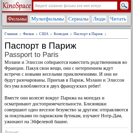
Фильмы
Мультфильмы
Сериалы
Люди
Читать
Главная
Фильм
США
Комедия
Паспорт в Париж
Паспорт в Париж
Passport to Paris
Мэлани и Элиссон собираются навестить родственников во
Франции. Пакуя свои вещи, они с нетерпением ждут
встречи с новыми веселыми приключениями. И они не
будут разочарованы. Приехав в Париж, Мэлани и Элиссон
без ума влюбляются в двух французских ребят!
Вместе они колесят вокруг Парижа на мопедах и
осматривают достопримечательности. Близняшки
совершают одно веселое безумство за другим: отправляются
за покупками по парижским бутикам, изучают Нотр-Дам,
ужинают на Эйфелевой башне.
Лозунг: