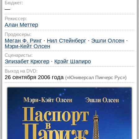
Бюджет:
—
Режиссер:
Алан Меттер
Продюсеры:
Меган Ф. Ринг
·
Нил Стейнберг
·
Эшли Олсен
·
Мэри-Кейт Олсен
Сценаристы:
Элизабет Крюгер
·
Крэйг Шапиро
Выход на DVD:
26 сентября 2006 года
(«Юниверсал Пикчерс Рус»)