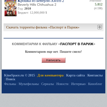
Крошка из Беверли-Хиллз 2
Рейтинг:
Beverly Hills Chihuahua 2
5.812
Год:
2010
(4 198)
Бюджет: 12,000,000 $
Скачать торренты фильма «Паспорт в Париж»
КОММЕНТАРИИ К ФИЛЬМУ «
ПАСПОРТ В ПАРИЖ
»
Комментариев еще нет. Пишите смело!
KinoSpace.ru © 2015
|
Для компьютера
|
Карта сайта
|
Контакты
|
Поиск
Фильмы
|
Мультфильмы
|
Сериалы
|
Новости
|
Интервью
|
Киноблог