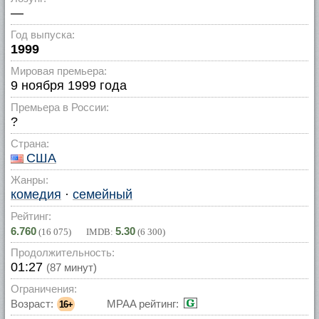
—
Год выпуска:
1999
Мировая премьера:
9 ноября 1999 года
Премьера в России:
?
Страна:
США
Жанры:
комедия
·
семейный
Рейтинг:
6.760
5.30
(
16 075
) IMDB:
(
6 300
)
Продолжительность:
01:27
(87 минут)
Ограничения:
Возраст:
MPAA рейтинг:
16+