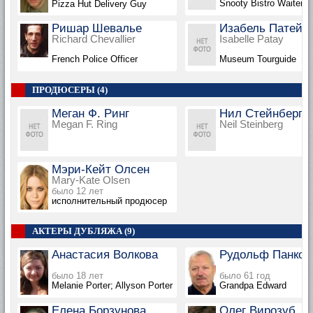
Snooty Bistro Waiter
Pizza Hut Delivery Guy
Ришар Шевалье
Изабель Патей
Richard Chevallier
Isabelle Patay
French Police Officer
Museum Tourguide
ПРОДЮСЕРЫ (4)
Меган Ф. Ринг
Нил Стейнберг
Megan F. Ring
Neil Steinberg
Мэри-Кейт Олсен
Mary-Kate Olsen
было 12 лет
исполнительный продюсер
АКТЕРЫ ДУБЛЯЖА (9)
Анастасия Волкова
Рудольф Панков
было 18 лет
было 61 год
Melanie Porter; Allyson Porter
Grandpa Edward
Елена Борзунова
Олег Вирозуб