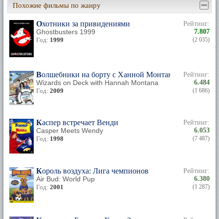
Похожие фильмы по жанру
Охотники за привидениями
Рейтинг:
Ghostbusters 1999
7.807
Год:
1999
(2 035)
Волшебники на борту с Ханной Монтаной
Рейтинг:
Wizards on Deck with Hannah Montana
6.484
Год:
2009
(1 686)
Каспер встречает Венди
Рейтинг:
Casper Meets Wendy
6.053
Год:
1998
(7 487)
Король воздуха: Лига чемпионов
Рейтинг:
Air Bud: World Pup
6.380
Год:
2001
(1 287)