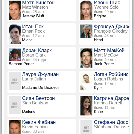
Мэтт Уинстон
Ивонн Шио
Matt Winston
Yvonne Sciò
было 28 лет
было 29 лет
Jeremy Bluff
Brigitte
Итан Пек
Франсуа Джирод
Ethan Peck
François Giroday
было 12 лет
было 46 лет
Michel
Henri
Доран Кларк
Мэтт МакКой
Doran Clark
Matt McCoy
было 44 года
было 40 лет
Barbara Porter
Jack Porter
Лаура Джулиан
Логан Роббинс
Laura Julian
Logan Robbins
было 12 лет
Madame De Beauvoir
Kyle
Сиан Бентсон
Катрина Даррел
Sian Bentson
Katrina Darrell
было 11 лет
Darlene
Katie
Кевин Фабиан
Стефани Досс
Kevin Fabian
Stéphane Dausse
было 30 лет