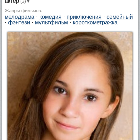
актер
(3)▼
Жанры фильмов:
мелодрама
·
комедия
·
приключения
·
семейный
·
фэнтези
·
мультфильм
·
короткометражка