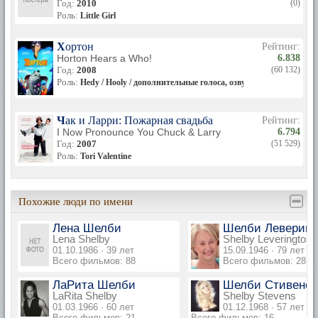
Год:
2010
(0)
Роль:
Little Girl
Хортон
Рейтинг:
Horton Hears a Who!
6.838
Год:
2008
(60 132)
Роль:
Hedy / Hooly / дополнительные голоса, озвучка
Чак и Ларри: Пожарная свадьба
Рейтинг:
I Now Pronounce You Chuck & Larry
6.794
Год:
2007
(51 529)
Роль:
Tori Valentine
Похожие люди по имени
Лена Шелби
Шелби Леверинг
Lena Shelby
Shelby Leverington
01.10.1986 · 39 лет
15.09.1946 · 79 лет
Всего фильмов: 88
Всего фильмов: 28
ЛаРита Шелби
Шелби Стивенс
LaRita Shelby
Shelby Stevens
01.03.1966 · 60 лет
01.12.1968 · 57 лет
Всего фильмов: 21
Всего фильмов: 16