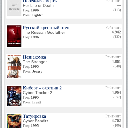
Побеждая смерть
Рейтинг:
For Life or Death
—
Год:
1996
(113)
Роль:
Fighter
Русский крестный отец
Рейтинг:
The Russian Godfather
4.942
Год:
1996
(132)
Незнакомка
Рейтинг:
The Stranger
4.861
Год:
1995
(340)
Роль:
Jonesy
Киборг – охотник 2
Рейтинг:
Cyber-Tracker 2
4.964
Год:
1995
(357)
Роль:
Pruitt
Татуировка
Рейтинг:
Cyber Bandits
4.702
Год:
1995
(106)