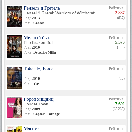
Гензель и Гретель
Рейтинг:
Hansel & Gretel: Warriors of Witchcraft
2.887
Год:
2013
(637)
Роль:
Cabbie
Медный бык
Рейтинг:
The Brazen Bull
5.373
Год:
2010
(113)
Роль:
Detective Miller
Taken by Force
Рейтинг:
—
Год:
2010
(16)
Роль:
Yee
Город хищниц
Рейтинг:
Cougar Town
7.692
Год:
2009
(25 235)
Роль:
Captain Carnage
Мясник
Рейтинг: