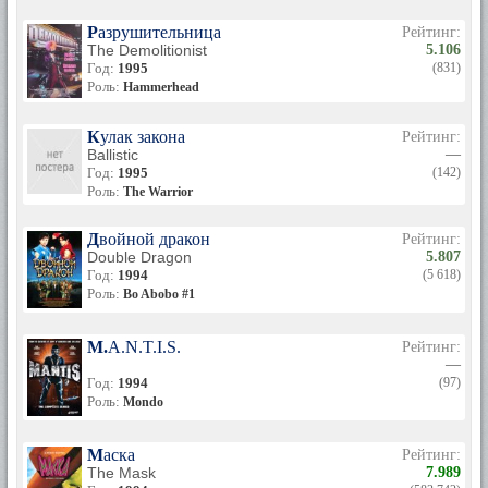
Разрушительница
Рейтинг:
The Demolitionist
5.106
Год:
1995
(831)
Роль:
Hammerhead
Кулак закона
Рейтинг:
Ballistic
—
Год:
1995
(142)
Роль:
The Warrior
Двойной дракон
Рейтинг:
Double Dragon
5.807
Год:
1994
(5 618)
Роль:
Bo Abobo #1
M.A.N.T.I.S.
Рейтинг:
—
Год:
1994
(97)
Роль:
Mondo
Маска
Рейтинг:
The Mask
7.989