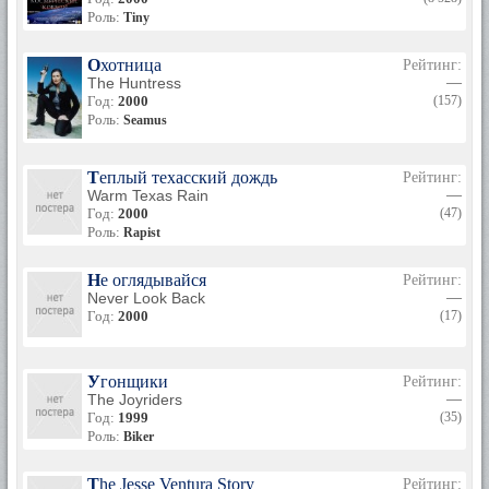
Роль:
Tiny
Охотница
Рейтинг:
The Huntress
—
Год:
2000
(157)
Роль:
Seamus
Теплый техасский дождь
Рейтинг:
Warm Texas Rain
—
Год:
2000
(47)
Роль:
Rapist
Не оглядывайся
Рейтинг:
Never Look Back
—
Год:
2000
(17)
Угонщики
Рейтинг:
The Joyriders
—
Год:
1999
(35)
Роль:
Biker
The Jesse Ventura Story
Рейтинг: