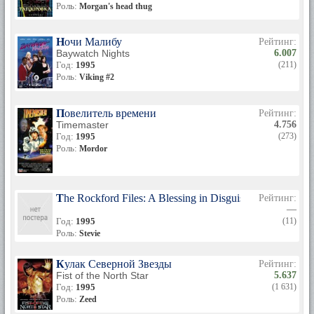
Роль:
Morgan's head thug
Ночи Малибу
Рейтинг:
Baywatch Nights
6.007
Год:
1995
(211)
Роль:
Viking #2
Повелитель времени
Рейтинг:
Timemaster
4.756
Год:
1995
(273)
Роль:
Mordor
The Rockford Files: A Blessing in Disguise
Рейтинг:
—
Год:
1995
(11)
Роль:
Stevie
Кулак Северной Звезды
Рейтинг:
Fist of the North Star
5.637
Год:
1995
(1 631)
Роль:
Zeed