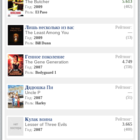
The Butcher
5.613
Год:
2009
(482)
Роль:
El Paso
Лишь несколько из вас
Рейтинг:
The Least Among You
—
Год:
2009
(13)
Роль:
Bill Dunn
Генное поколение
Рейтинг:
The Gene Generation
4.749
Год:
2007
(558)
Роль:
Bodyguard 1
Дядюшка Пи
Рейтинг:
Uncle P
—
Год:
2007
(51)
Роль:
Harley
Кулак воина
Рейтинг:
Lesser of Three Evils
3.665
Год:
2007
(400)