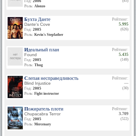
Год:
2006
(85)
Роль:
Alonzo
Бухта Данте
Рейтинг:
Dante's Cove
5.995
Год:
2005
(626)
Роль:
Kevin's Stepfather
Идеальный план
Рейтинг:
Found
5.435
Год:
2005
(149)
Роль:
Thug
Слепая несправедливость
Рейтинг:
Blind Injustice
—
Год:
2005
(30)
Роль:
Fight instructor
Пожиратель плоти
Рейтинг:
Chupacabra Terror
3.709
Год:
2005
(522)
Роль:
Mercenary