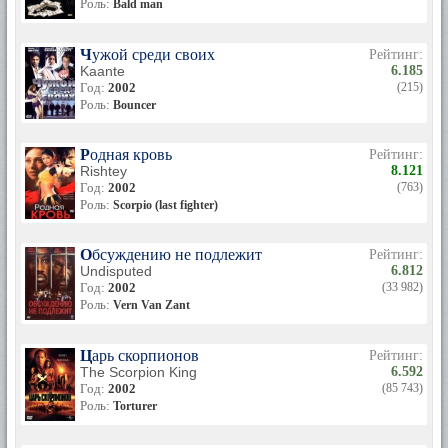
Роль:
Bald man
Чужой среди своих
Рейтинг:
Kaante
6.185
Год:
2002
(215)
Роль:
Bouncer
Родная кровь
Рейтинг:
Rishtey
8.121
Год:
2002
(763)
Роль:
Scorpio (last fighter)
Обсуждению не подлежит
Рейтинг:
Undisputed
6.812
Год:
2002
(33 982)
Роль:
Vern Van Zant
Царь скорпионов
Рейтинг:
The Scorpion King
6.592
Год:
2002
(85 743)
Роль:
Torturer