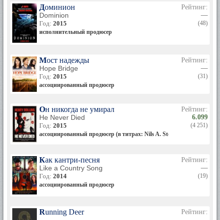
Доминион
Рейтинг:
Dominion
—
Год:
2015
(48)
исполнительный продюсер
Мост надежды
Рейтинг:
Hope Bridge
—
Год:
2015
(31)
ассоциированный продюсер
Он никогда не умирал
Рейтинг:
He Never Died
6.099
Год:
2015
(4 251)
ассоциированный продюсер (в титрах: Nils A. Stewart)
Как кантри-песня
Рейтинг:
Like a Country Song
—
Год:
2014
(19)
ассоциированный продюсер
Running Deer
Рейтинг:
—