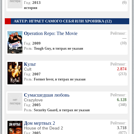
Год:
2013
(6)
история
АКТЕР: ИГРАЕТ САМОГО СЕБЯ ИЛИ ХРОНИКА (12)
Operation Repo: The Movie
Рейтинг:
—
Год:
2009
(10)
Роль:
Tough Guy, в титрах не указан
Культ
Рейтинг:
Cult
2.874
Год:
2007
(213)
Роль:
Former lover, в титрах не указан
Сумасшедшая любовь
Рейтинг:
Crazylove
6.128
Год:
2005
(348)
Роль:
Security Guard, в титрах не указан
Дом мертвых 2
Рейтинг:
House of the Dead 2
3.718
Год:
2005
(977)