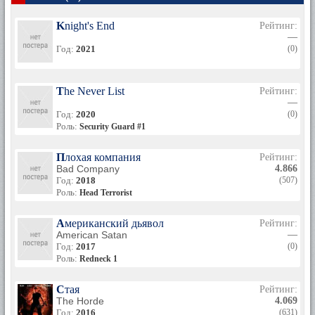
Knight's End
Рейтинг:
—
Год:
2021
(0)
The Never List
Рейтинг:
—
Год:
2020
(0)
Роль:
Security Guard #1
Плохая компания
Рейтинг:
Bad Company
4.866
Год:
2018
(507)
Роль:
Head Terrorist
Американский дьявол
Рейтинг:
American Satan
—
Год:
2017
(0)
Роль:
Redneck 1
Стая
Рейтинг:
The Horde
4.069
Год:
2016
(631)