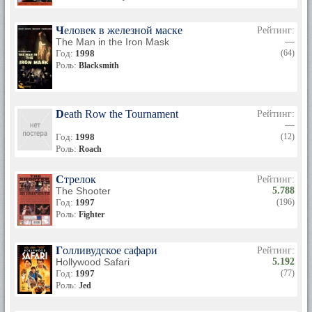
Человек в железной маске
Рейтинг:
The Man in the Iron Mask
—
Год:
1998
(64)
Роль:
Blacksmith
Death Row the Tournament
Рейтинг:
—
Год:
1998
(12)
Роль:
Roach
Стрелок
Рейтинг:
The Shooter
5.788
Год:
1997
(196)
Роль:
Fighter
Голливудское сафари
Рейтинг:
Hollywood Safari
5.192
Год:
1997
(77)
Роль:
Jed