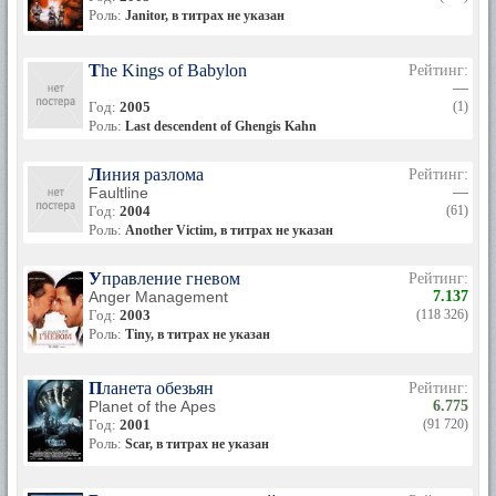
Роль:
Janitor, в титрах не указан
The Kings of Babylon
Рейтинг:
—
Год:
2005
(1)
Роль:
Last descendent of Ghengis Kahn
Линия разлома
Рейтинг:
Faultline
—
Год:
2004
(61)
Роль:
Another Victim, в титрах не указан
Управление гневом
Рейтинг:
Anger Management
7.137
Год:
2003
(118 326)
Роль:
Tiny, в титрах не указан
Планета обезьян
Рейтинг:
Planet of the Apes
6.775
Год:
2001
(91 720)
Роль:
Scar, в титрах не указан