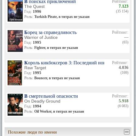
В поисках приключений
Рейтинг:
The Quest
7.123
Год:
1996
(35 154)
Роль:
Turkish Pirate, в титрах не указан
Борец за справедливость
Рейтинг:
Warrior of Justice
—
Год:
1995
(65)
Роль:
Fighter, в титрах не указан
Король кикбоксеров 3: Последний нокдаун
Рейтинг:
Raw Target
4.036
Год:
1995
(169)
Роль:
Bouncer, в титрах не указан
В смертельной опасности
Рейтинг:
On Deadly Ground
5.918
Год:
1994
(6 083)
Роль:
Oil Worker, в титрах не указан
Похожие люди по имени