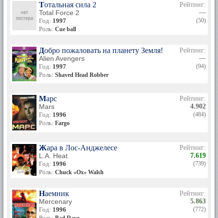
Тотальная сила 2
Рейтинг:
Total Force 2
—
Год:
1997
(50)
Роль:
Cue ball
Добро пожаловать на планету Земля!
Рейтинг:
Alien Avengers
—
Год:
1997
(94)
Роль:
Shaved Head Robber
Марс
Рейтинг:
Mars
4.902
Год:
1996
(484)
Роль:
Fargo
Жара в Лос-Анджелесе
Рейтинг:
L.A. Heat
7.619
Год:
1996
(739)
Роль:
Chuck «Ox» Walsh
Наемник
Рейтинг:
Mercenary
5.863
Год:
1996
(772)
Роль: