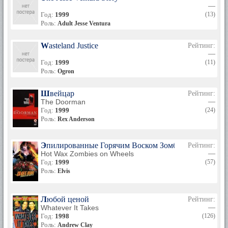
—
Год:
1999
(13)
Роль:
Adult Jesse Ventura
Wasteland Justice
Рейтинг:
—
Год:
1999
(11)
Роль:
Ogron
Швейцар
Рейтинг:
The Doorman
—
Год:
1999
(24)
Роль:
Rex Anderson
Эпилированные Горячим Воском Зомби На Колесах
Рейтинг:
Hot Wax Zombies on Wheels
—
Год:
1999
(57)
Роль:
Elvis
Любой ценой
Рейтинг:
Whatever It Takes
—
Год:
1998
(126)
Роль:
Andrew Clay