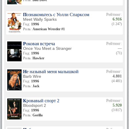
Bad Dave
Познакомьтесь с Уолли Спарксом
Рейтинг:
Meet Wally Sparks
6.916
Год:
1996
(1 247)
Роль:
American Wrestler #1
Роковая встреча
Рейтинг:
Once You Meet a Stranger
—
Год:
1996
(71)
Роль:
Hawker
Не называй меня малышкой
Рейтинг:
Barb Wire
4.801
Год:
1996
(4 481)
Роль:
Jack
Кровавый спорт 2
Рейтинг:
Bloodsport 2
5.920
Год:
1996
(3 817)
Роль:
Gorilla