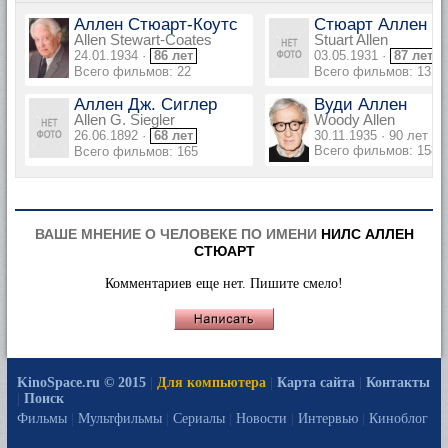
Аллен Стюарт-Коутс
Стюарт Аллен
Allen Stewart-Coates
Stuart Allen
24.01.1934 ·
86 лет
03.05.1931 ·
87 лет
Всего фильмов: 22
Всего фильмов: 13
Аллен Дж. Сиглер
Вуди Аллен
Allen G. Siegler
Woody Allen
26.06.1892 ·
68 лет
30.11.1935 · 90 лет
Всего фильмов: 158
Всего фильмов: 165
ВАШЕ МНЕНИЕ О ЧЕЛОВЕКЕ ПО ИМЕНИ
НИЛС АЛЛЕН
СТЮАРТ
Комментариев еще нет. Пишите смело!
KinoSpace.ru © 2015
|
Для компьютера
|
Карта сайта
|
Контакты
|
Поиск
Фильмы
|
Мультфильмы
|
Сериалы
|
Новости
|
Интервью
|
Киноблог