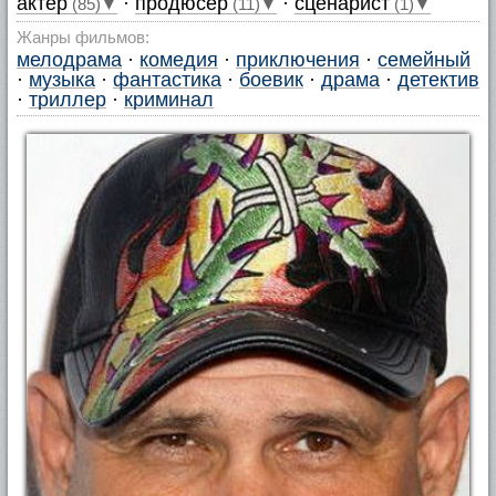
актер
·
продюсер
·
сценарист
(85)▼
(11)▼
(1)▼
Жанры фильмов:
мелодрама
·
комедия
·
приключения
·
семейный
·
музыка
·
фантастика
·
боевик
·
драма
·
детектив
·
триллер
·
криминал