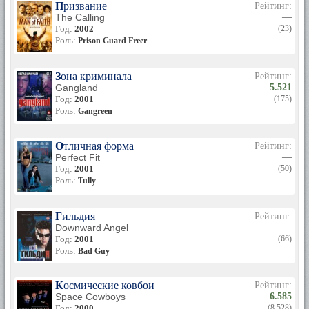
Призвание
Рейтинг:
The Calling
—
Год:
2002
(23)
Роль:
Prison Guard Freer
Зона криминала
Рейтинг:
Gangland
5.521
Год:
2001
(175)
Роль:
Gangreen
Отличная форма
Рейтинг:
Perfect Fit
—
Год:
2001
(50)
Роль:
Tully
Гильдия
Рейтинг:
Downward Angel
—
Год:
2001
(66)
Роль:
Bad Guy
Космические ковбои
Рейтинг:
Space Cowboys
6.585
Год:
2000
(8 528)