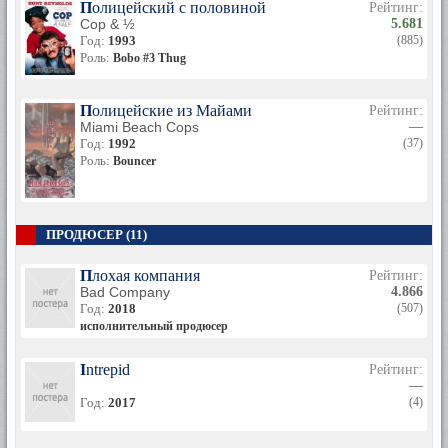
Полицейский с половиной
Рейтинг:
Cop & ½
5.681
Год:
1993
(885)
Роль:
Bobo #3 Thug
Полицейские из Майами
Рейтинг:
Miami Beach Cops
—
Год:
1992
(37)
Роль:
Bouncer
ПРОДЮСЕР (11)
Плохая компания
Рейтинг:
Bad Company
4.866
Год:
2018
(507)
исполнительный продюсер
Intrepid
Рейтинг:
—
Год:
2017
(4)