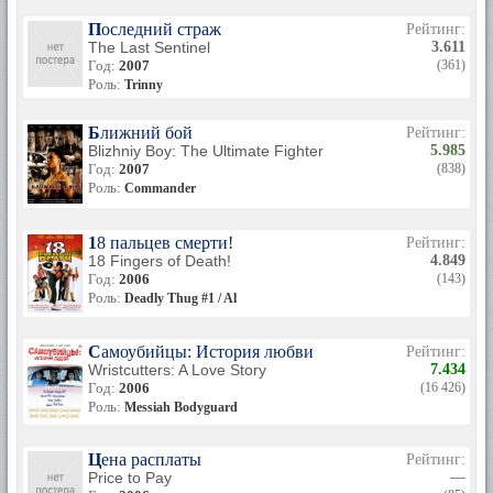
Последний страж
Рейтинг:
The Last Sentinel
3.611
Год:
2007
(361)
Роль:
Trinny
Ближний бой
Рейтинг:
Blizhniy Boy: The Ultimate Fighter
5.985
Год:
2007
(838)
Роль:
Commander
18 пальцев смерти!
Рейтинг:
18 Fingers of Death!
4.849
Год:
2006
(143)
Роль:
Deadly Thug #1 / Al
Самоубийцы: История любви
Рейтинг:
Wristcutters: A Love Story
7.434
Год:
2006
(16 426)
Роль:
Messiah Bodyguard
Цена расплаты
Рейтинг:
Price to Pay
—