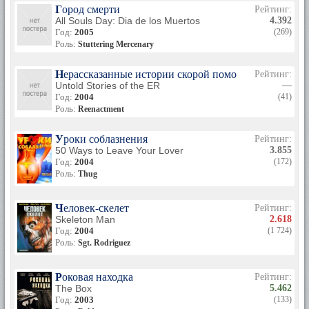
Город смерти
Рейтинг:
All Souls Day: Dia de los Muertos
4.392
Год:
2005
(269)
Роль:
Stuttering Mercenary
Нерассказанные истории скорой помощи
Рейтинг:
Untold Stories of the ER
—
Год:
2004
(41)
Роль:
Reenactment
Уроки соблазнения
Рейтинг:
50 Ways to Leave Your Lover
3.855
Год:
2004
(172)
Роль:
Thug
Человек-скелет
Рейтинг:
Skeleton Man
2.618
Год:
2004
(1 724)
Роль:
Sgt. Rodriguez
Роковая находка
Рейтинг:
The Box
5.462
Год:
2003
(133)