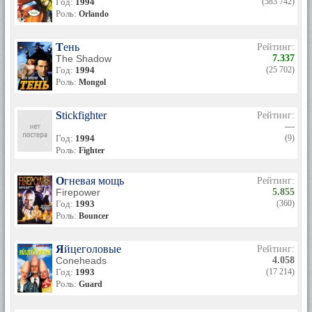
Год:
1994
(583 742)
Роль:
Orlando
Тень
Рейтинг:
The Shadow
7.337
Год:
1994
(25 702)
Роль:
Mongol
Stickfighter
Рейтинг:
—
Год:
1994
(9)
Роль:
Fighter
Огневая мощь
Рейтинг:
Firepower
5.855
Год:
1993
(360)
Роль:
Bouncer
Яйцеголовые
Рейтинг:
Coneheads
4.058
Год:
1993
(17 214)
Роль:
Guard