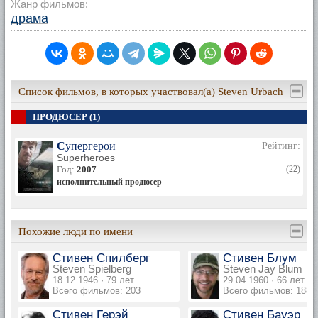
Жанр фильмов:
драма
Список фильмов, в которых участвовал(а) Steven Urbach
ПРОДЮСЕР (1)
Супергерои
Рейтинг:
Superheroes
—
Год:
2007
(22)
исполнительный продюсер
Похожие люди по имени
Стивен Спилберг
Стивен Блум
Steven Spielberg
Steven Jay Blum
18.12.1946 · 79 лет
29.04.1960 · 66 лет
Всего фильмов: 203
Всего фильмов: 188
Стивен Герэй
Стивен Бауэр