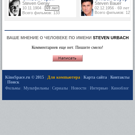
Steven Geray
Steven Bauer
10.11.1904 ·
69 лет
02.12.1956 · 69 лет
Всего фильмов: 129
Всего фильмов: 133
ВАШЕ МНЕНИЕ О ЧЕЛОВЕКЕ ПО ИМЕНИ
STEVEN URBACH
Комментариев еще нет. Пишите смело!
KinoSpace.ru © 2015
|
Для компьютера
|
Карта сайта
|
Контакты
|
Поиск
Фильмы
|
Мультфильмы
|
Сериалы
|
Новости
|
Интервью
|
Киноблог