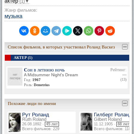
актер
(1)▼
Жанр фильмов:
музыка
Список фильмов, в которых участвовал Роланд Васкез
АКТЕР (1)
Сон в летнюю ночь
Рейтинг:
A Midsummer Night's Dream
—
Год:
1967
(13)
Роль:
Demetrius
Похожие люди по имени
Рут Роланд
Гилберт Роланд
Ruth Roland
Gilbert Roland
26.08.1892 ·
45 лет
11.12.1905 ·
88 лет
Всего фильмов: 229
Всего фильмов: 118