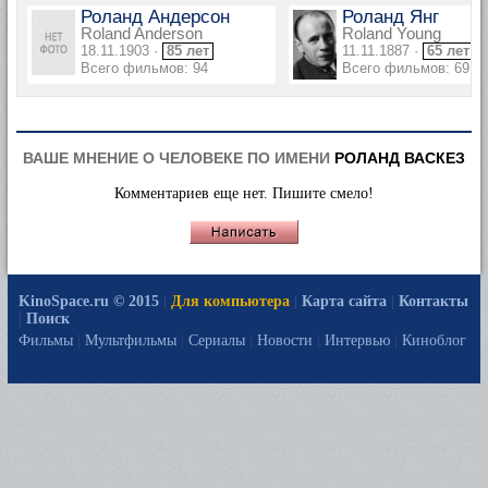
Роланд Андерсон
Роланд Янг
Roland Anderson
Roland Young
18.11.1903 ·
85 лет
11.11.1887 ·
65 лет
Всего фильмов: 94
Всего фильмов: 69
ВАШЕ МНЕНИЕ О ЧЕЛОВЕКЕ ПО ИМЕНИ
РОЛАНД ВАСКЕЗ
Комментариев еще нет. Пишите смело!
KinoSpace.ru © 2015
|
Для компьютера
|
Карта сайта
|
Контакты
|
Поиск
Фильмы
|
Мультфильмы
|
Сериалы
|
Новости
|
Интервью
|
Киноблог