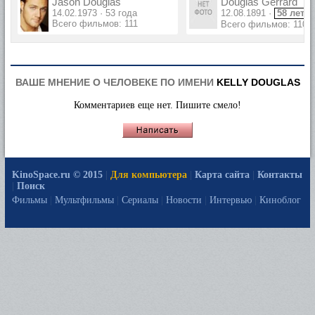
Jason Douglas
Douglas Gerrard
14.02.1973 · 53 года
12.08.1891 ·
58 лет
Всего фильмов: 111
Всего фильмов: 110
ВАШЕ МНЕНИЕ О ЧЕЛОВЕКЕ ПО ИМЕНИ
KELLY DOUGLAS
Комментариев еще нет. Пишите смело!
KinoSpace.ru © 2015
|
Для компьютера
|
Карта сайта
|
Контакты
|
Поиск
Фильмы
|
Мультфильмы
|
Сериалы
|
Новости
|
Интервью
|
Киноблог