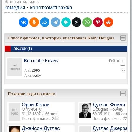
Жанры фильмов:
комедия
·
короткометражка
Список фильмов, в которых участвовала Kelly Douglas
АКТЕР (1)
Rob of the Rovers
Рейтинг:
—
Год:
2005
(2)
Роль:
Kelly
Похожие люди по имени
Орри-Келли
Дуглас Фоули
Orry-Kelly
Douglas Fowley
31.12.1897 ·
66 лет
30.05.1911 ·
86 лет
Всего фильмов: 295
Всего фильмов: 229
Джейсон Дуглас
Дуглас Джеррар