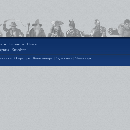
|
|
айта
Контакты
Поиск
|
ервью
Киноблог
|
|
|
|
наристы
Операторы
Композиторы
Художники
Монтажеры