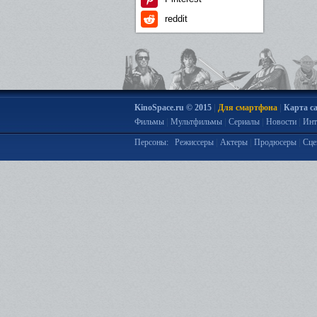
reddit
|
|
KinoSpace.ru © 2015
Для смартфона
Карта с
|
|
|
|
Фильмы
Мультфильмы
Сериалы
Новости
Инт
|
|
|
Персоны:
Режиссеры
Актеры
Продюсеры
Сце