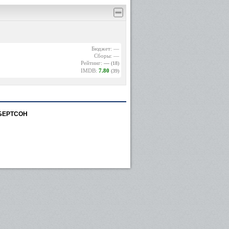
Бюджет: —
Сборы: —
Рейтинг:
—
(18)
IMDB:
7.80
(39)
БЕРТСОН