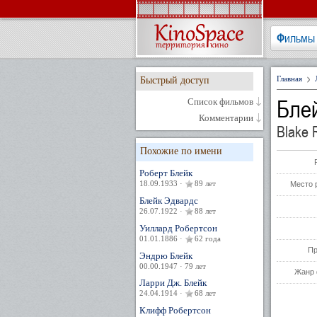
Фильмы
Главная
Быстрый доступ
Бле
Список фильмов
Комментарии
Blake 
Похожие по имени
Роберт Блейк
18.09.1933 ·
89 лет
Место 
Блейк Эдвардс
26.07.1922 ·
88 лет
Уиллард Робертсон
01.01.1886 ·
62 года
Пр
Эндрю Блейк
00.00.1947 · 79 лет
Жанр 
Ларри Дж. Блейк
24.04.1914 ·
68 лет
Клифф Робертсон