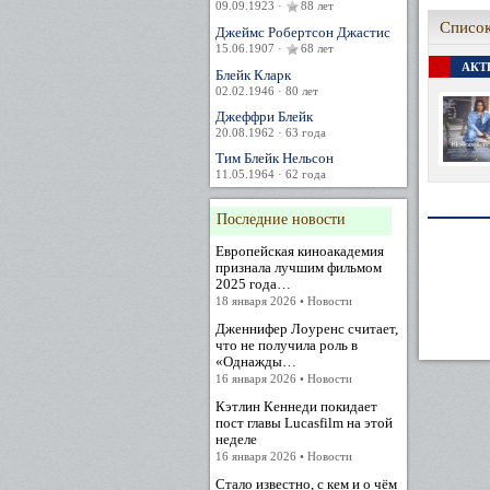
09.09.1923 ·
88 лет
Список
Джеймс Робертсон Джастис
15.06.1907 ·
68 лет
АКТЕ
Блейк Кларк
02.02.1946 · 80 лет
Джеффри Блейк
20.08.1962 · 63 года
Тим Блейк Нельсон
11.05.1964 · 62 года
Последние новости
Европейская киноакадемия
признала лучшим фильмом
2025 года…
18 января 2026 • Новости
Дженнифер Лоуренс считает,
что не получила роль в
«Однажды…
16 января 2026 • Новости
Кэтлин Кеннеди покидает
пост главы Lucasfilm на этой
неделе
16 января 2026 • Новости
Стало известно, с кем и о чём