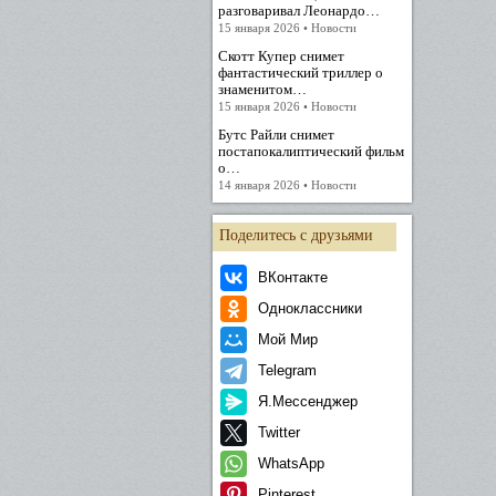
разговаривал Леонардо…
15 января 2026 • Новости
Скотт Купер снимет
фантастический триллер о
знаменитом…
15 января 2026 • Новости
Бутс Райли снимет
постапокалиптический фильм
о…
14 января 2026 • Новости
Поделитесь с друзьями
ВКонтакте
Одноклассники
Мой Мир
Telegram
Я.Мессенджер
Twitter
WhatsApp
Pinterest