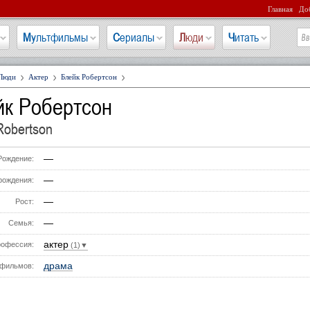
Главная
Доб
Мультфильмы
Сериалы
Люди
Читать
Люди
Актер
Блейк Робертсон
йк Робертсон
Robertson
—
Рождение:
—
рождения:
—
Рост:
—
Семья:
актер
офессия:
(1)▼
драма
фильмов: