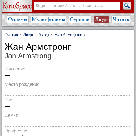
Фильмы
Мультфильмы
Сериалы
Люди
Читать
Главная
Люди
Актер
Жан Армстронг
Жан Армстронг
Jan Armstrong
Рождение:
—
Место рождения:
—
Рост:
—
Семья:
—
Профессия: