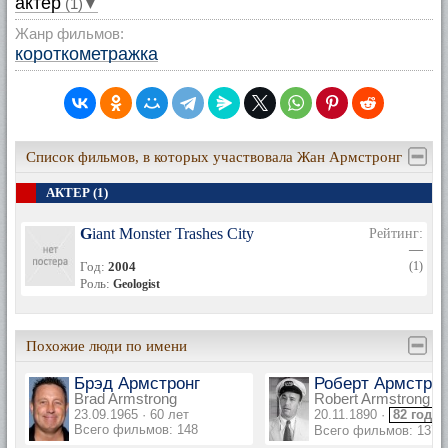
актер
(1)▼
Жанр фильмов:
короткометражка
Список фильмов, в которых участвовала Жан Армстронг
АКТЕР (1)
Giant Monster Trashes City
Рейтинг:
—
Год:
2004
(1)
Роль:
Geologist
Похожие люди по имени
Брэд Армстронг
Роберт Армстрон
Brad Armstrong
Robert Armstrong
23.09.1965 · 60 лет
20.11.1890 ·
82 года
Всего фильмов: 148
Всего фильмов: 137