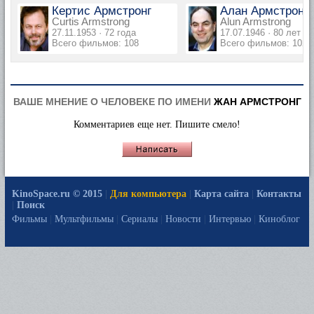
Кертис Армстронг
Алан Армстронг
Curtis Armstrong
Alun Armstrong
27.11.1953 · 72 года
17.07.1946 · 80 лет
Всего фильмов: 108
Всего фильмов: 102
ВАШЕ МНЕНИЕ О ЧЕЛОВЕКЕ ПО ИМЕНИ
ЖАН АРМСТРОНГ
Комментариев еще нет. Пишите смело!
KinoSpace.ru © 2015
|
Для компьютера
|
Карта сайта
|
Контакты
|
Поиск
Фильмы
|
Мультфильмы
|
Сериалы
|
Новости
|
Интервью
|
Киноблог