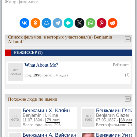
Жанр фильмов:
Список фильмов, в которых участвовал(а) Benjamin
Allanoff
РЕЖИССЕР (1)
What About Me?
Рейтинг:
—
Год:
1996
(было 34 года)
(1)
Похожие люди по имени
Бенжамин Х. Кляйн
Бенжамин Глейз
Benjamin H. Kline
Benjamin Glazer
11.07.1894 ·
79 лет
07.05.1887 ·
68 лет
Всего фильмов: 295
Всего фильмов: 79
Бенжамин А. Вайсман
Бенжамин Уитро