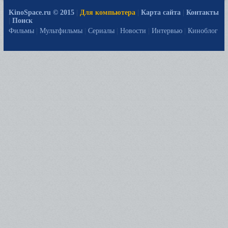
KinoSpace.ru © 2015
|
Для компьютера
|
Карта сайта
|
Контакты
|
Поиск
Фильмы
|
Мультфильмы
|
Сериалы
|
Новости
|
Интервью
|
Киноблог