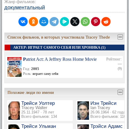
Жанр фильмов:
документальный
Список фильмов, в которых участвовала Tracey Thede
АКТЕР: ИГРАЕТ САМОГО СЕБЯ ИЛИ ХРОНИКА (1)
Patriot Act: A Jeffrey Ross Home Movie
Рейтинг:
—
Год:
2005
(9)
Роль:
играет саму себя
Похожие люди по имени
Трейси Уолтер
Иэн Трейси
Tracey Walter
Ian Tracey
25.11.1947 · 78 лет
26.06.1964 · 62 года
Всего фильмов: 134
Всего фильмов: 110
Трейси Ульман
Трэйси Адамс