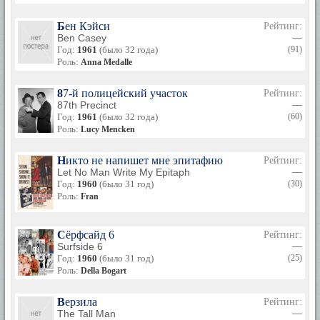
Бен Кэйси
Рейтинг:
Ben Casey
—
Год:
1961
(было 32 года)
(91)
Роль:
Anna Medalle
87-й полицейский участок
Рейтинг:
87th Precinct
—
Год:
1961
(было 32 года)
(60)
Роль:
Lucy Mencken
Никто не напишет мне эпитафию
Рейтинг:
Let No Man Write My Epitaph
—
Год:
1960
(было 31 год)
(30)
Роль:
Fran
Сёрфсайд 6
Рейтинг:
Surfside 6
—
Год:
1960
(было 31 год)
(25)
Роль:
Della Bogart
Верзила
Рейтинг:
The Tall Man
—