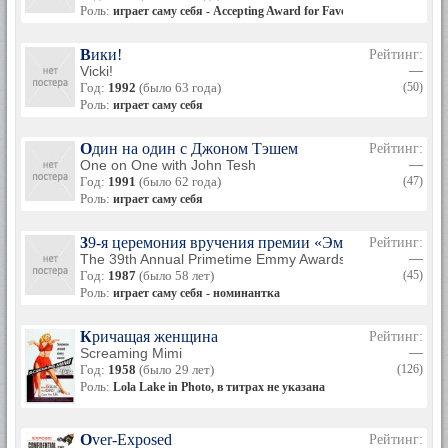
Роль:
играет саму себя - Accepting Award for Favorite Television Dayti
Вики!
Рейтинг:
Vicki!
—
Год:
1992
(было 63 года)
(50)
Роль:
играет саму себя
Один на один с Джоном Тэшем
Рейтинг:
One on One with John Tesh
—
Год:
1991
(было 62 года)
(47)
Роль:
играет саму себя
39-я церемония вручения премии «Эмми»
Рейтинг:
The 39th Annual Primetime Emmy Awards
—
Год:
1987
(было 58 лет)
(45)
Роль:
играет саму себя - номинантка
Кричащая женщина
Рейтинг:
Screaming Mimi
—
Год:
1958
(было 29 лет)
(126)
Роль:
Lola Lake in Photo, в титрах не указана
Over-Exposed
Рейтинг: