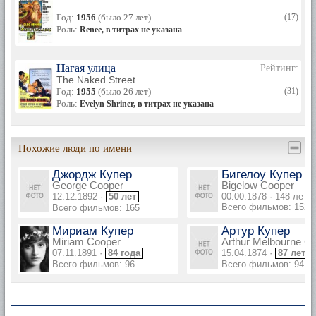
—
Год:
1956
(было 27 лет)
(17)
Роль:
Renee, в титрах не указана
Нагая улица
Рейтинг:
The Naked Street
—
Год:
1955
(было 26 лет)
(31)
Роль:
Evelyn Shriner, в титрах не указана
Похожие люди по имени
Джордж Купер
Бигелоу Купер
George Cooper
Bigelow Cooper
12.12.1892 ·
50 лет
00.00.1878 · 148 лет
Всего фильмов: 152
Всего фильмов: 165
Мириам Купер
Артур Купер
Miriam Cooper
Arthur Melbourne C
07.11.1891 ·
84 года
15.04.1874 ·
87 лет
Всего фильмов: 96
Всего фильмов: 94