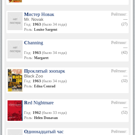
Мистер Новак
Рейтинг:
Mr. Novak
—
Год:
1963
(было 34 года)
(27)
Роль:
Louise Sargent
Channing
Рейтинг:
—
Год:
1963
(было 34 года)
(42)
Роль:
Margaret
Проклятый зоопарк
Рейтинг:
Black Zoo
—
Год:
1963
(было 34 года)
(32)
Роль:
Edna Conrad
Red Nightmare
Рейтинг:
—
Год:
1962
(было 33 года)
(52)
Роль:
Helen Donavan
Одиннадцатый час
Рейтинг: