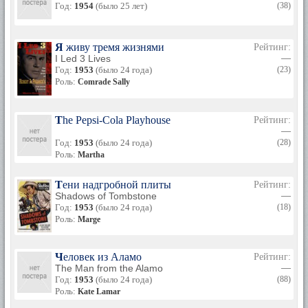
Год:
1954
(было 25 лет)
(38)
Я живу тремя жизнями
Рейтинг:
I Led 3 Lives
—
Год:
1953
(было 24 года)
(23)
Роль:
Comrade Sally
The Pepsi-Cola Playhouse
Рейтинг:
—
Год:
1953
(было 24 года)
(28)
Роль:
Martha
Тени надгробной плиты
Рейтинг:
Shadows of Tombstone
—
Год:
1953
(было 24 года)
(18)
Роль:
Marge
Человек из Аламо
Рейтинг:
The Man from the Alamo
—
Год:
1953
(было 24 года)
(88)
Роль:
Kate Lamar