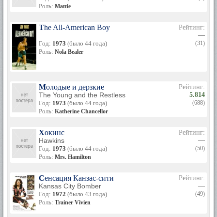
Роль:
Mattie
The All-American Boy
Рейтинг:
—
Год:
1973
(было 44 года)
(31)
Роль:
Nola Bealer
Молодые и дерзкие
Рейтинг:
The Young and the Restless
5.814
Год:
1973
(было 44 года)
(688)
Роль:
Katherine Chancellor
Хокинс
Рейтинг:
Hawkins
—
Год:
1973
(было 44 года)
(50)
Роль:
Mrs. Hamilton
Сенсация Канзас-сити
Рейтинг:
Kansas City Bomber
—
Год:
1972
(было 43 года)
(49)
Роль:
Trainer Vivien