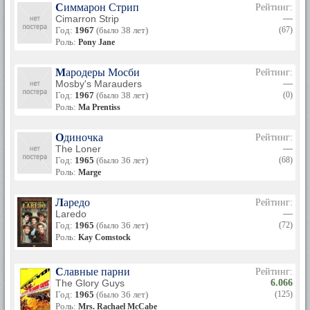
Симмарон Стрип
Рейтинг:
Cimarron Strip
—
Год:
1967
(было 38 лет)
(67)
Роль:
Pony Jane
Мародеры Мосби
Рейтинг:
Mosby's Marauders
—
Год:
1967
(было 38 лет)
(0)
Роль:
Ma Prentiss
Одиночка
Рейтинг:
The Loner
—
Год:
1965
(было 36 лет)
(68)
Роль:
Marge
Ларедо
Рейтинг:
Laredo
—
Год:
1965
(было 36 лет)
(72)
Роль:
Kay Comstock
Славные парни
Рейтинг:
The Glory Guys
6.066
Год:
1965
(было 36 лет)
(125)
Роль:
Mrs. Rachael McCabe