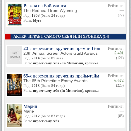
Рыжая из Вайоминга
Рейтинг:
The Redhead from Wyoming
—
Год:
1953
(было 24 года)
(72)
Роль:
Myra
АКТЕР: ИГРАЕТ САМОГО СЕБЯ ИЛИ ХРОНИКА (14)
20-я церемония вручения премии Гильдии киноактер
Рейтинг:
20th Annual Screen Actors Guild Awards
5.401
Год:
2014
(было 85 лет)
(121)
Роль:
играет саму себя - In Memoriam, хроника
65-я церемония вручения прайм-тайм премии «Эмми
Рейтинг:
The 65th Primetime Emmy Awards
6.672
Год:
2013
(было 84 года)
(223)
Роль:
играет саму себя (In Memoriam), хроника
Мария
Рейтинг:
Marie
—
Год:
2012
(было 83 года)
(68)
Роль:
играет саму себя