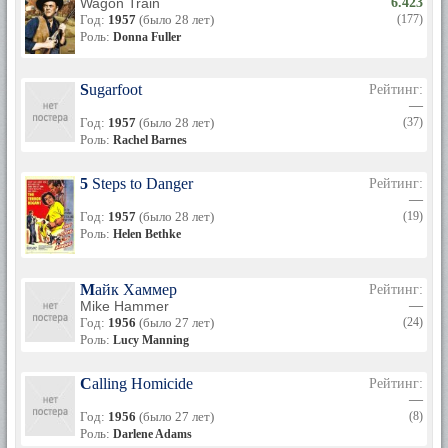
Wagon Train
6.423
Год:
1957
(было 28 лет)
(177)
Роль:
Donna Fuller
Sugarfoot
Рейтинг:
—
Год:
1957
(было 28 лет)
(37)
Роль:
Rachel Barnes
5 Steps to Danger
Рейтинг:
—
Год:
1957
(было 28 лет)
(19)
Роль:
Helen Bethke
Майк Хаммер
Рейтинг:
Mike Hammer
—
Год:
1956
(было 27 лет)
(24)
Роль:
Lucy Manning
Calling Homicide
Рейтинг:
—
Год:
1956
(было 27 лет)
(8)
Роль:
Darlene Adams