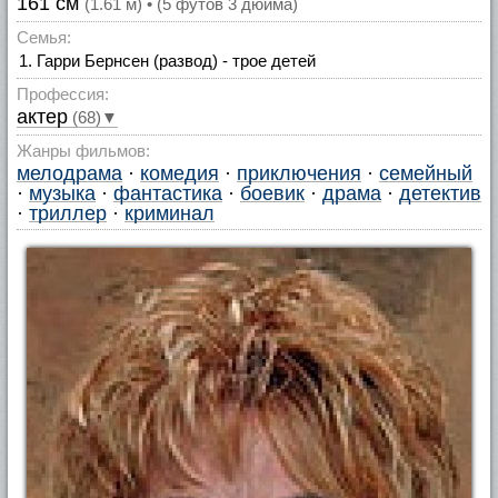
161 см
(1.61 м) • (5 футов 3 дюйма)
Семья:
Гарри Бернсен (развод) - трое детей
Профессия:
актер
(68)▼
Жанры фильмов:
мелодрама
·
комедия
·
приключения
·
семейный
·
музыка
·
фантастика
·
боевик
·
драма
·
детектив
·
триллер
·
криминал