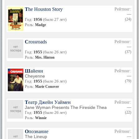
The Houston Story
Рейтинг:
—
Год:
1956
(было 27 лет)
(24)
Роль:
Madge
Crossroads
Рейтинг:
—
Год:
1955
(было 26 лет)
(37)
Роль:
Mrs. Hinton
Шайенн
Рейтинг:
Cheyenne
—
Год:
1955
(было 26 лет)
(79)
Роль:
Marie Conover
Театр Джейн Уаймен
Рейтинг:
Jane Wyman Presents The Fireside Theatre
—
Год:
1955
(было 26 лет)
(22)
Роль:
Winnie
Опознание
Рейтинг:
The Lineup
—