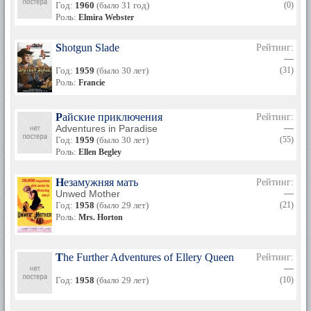
Год:
1960
(было 31 год)
(0)
Роль:
Elmira Webster
Shotgun Slade
Рейтинг:
—
Год:
1959
(было 30 лет)
(31)
Роль:
Francie
Райские приключения
Рейтинг:
Adventures in Paradise
—
Год:
1959
(было 30 лет)
(55)
Роль:
Ellen Begley
Незамужняя мать
Рейтинг:
Unwed Mother
—
Год:
1958
(было 29 лет)
(21)
Роль:
Mrs. Horton
The Further Adventures of Ellery Queen
Рейтинг:
—
Год:
1958
(было 29 лет)
(10)