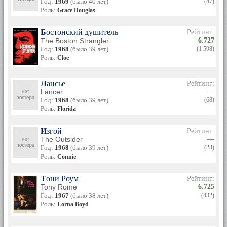
Год:
1969
(было 40 лет)
(47)
Роль:
Grace Douglas
Бостонский душитель
Рейтинг:
The Boston Strangler
6.727
Год:
1968
(было 39 лет)
(1 598)
Роль:
Cloe
Лансье
Рейтинг:
Lancer
—
Год:
1968
(было 39 лет)
(68)
Роль:
Florida
Изгой
Рейтинг:
The Outsider
—
Год:
1968
(было 39 лет)
(23)
Роль:
Connie
Тони Роум
Рейтинг:
Tony Rome
6.725
Год:
1967
(было 38 лет)
(432)
Роль:
Lorna Boyd