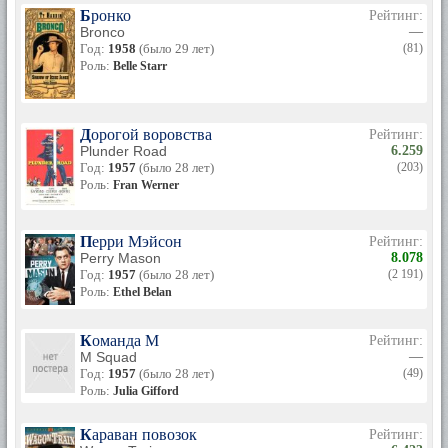
Бронко
Рейтинг:
Bronco
—
Год:
1958
(было 29 лет)
(81)
Роль:
Belle Starr
Дорогой воровства
Рейтинг:
Plunder Road
6.259
Год:
1957
(было 28 лет)
(203)
Роль:
Fran Werner
Перри Мэйсон
Рейтинг:
Perry Mason
8.078
Год:
1957
(было 28 лет)
(2 191)
Роль:
Ethel Belan
Команда М
Рейтинг:
M Squad
—
Год:
1957
(было 28 лет)
(49)
Роль:
Julia Gifford
Караван повозок
Рейтинг: