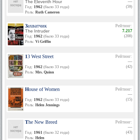
The Eleventh Hour
—
Год:
1962
(было 33 года)
(59)
Роль:
Ruth Cameron
Захватчик
Рейтинг:
The Intruder
7.217
Год:
1962
(было 33 года)
(208)
Роль:
Vi Griffin
13 West Street
Рейтинг:
—
Год:
1962
(было 33 года)
(42)
Роль:
Mrs. Quinn
House of Women
Рейтинг:
—
Год:
1962
(было 33 года)
(15)
Роль:
Helen Jennings
The New Breed
Рейтинг:
—
Год:
1961
(было 32 года)
(43)
Роль:
Helen