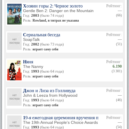
Хозяин горы 2: Черное золото
Рейтинг:
Gentle Ben 2: Danger on the Mountain
—
Год:
2003
(было 74 года)
(66)
Роль:
Rowland, в титрах не указана
Сериальная беседа
Рейтинг:
SoapTalk
—
Год:
2002
(было 73 года)
(51)
Роль:
играет саму себя
Няня
Рейтинг:
The Nanny
6.190
Год:
1993
(было 64 года)
(3 301)
Роль:
играет саму себя
Джон и Лиза из Голливуда
Рейтинг:
John & Leeza from Hollywood
—
Год:
1993
(было 64 года)
(46)
Роль:
играет саму себя
19-я ежегодная церемония вручения премии People's
Рейтинг:
The 19th Annual People's Choice Awards
—
Год:
1993
(было 64 года)
(54)