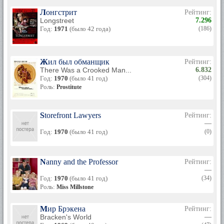
Лонгстрит
Рейтинг:
Longstreet
7.296
Год:
1971
(было 42 года)
(186)
Жил был обманщик
Рейтинг:
There Was a Crooked Man...
6.832
Год:
1970
(было 41 год)
(304)
Роль:
Prostitute
Storefront Lawyers
Рейтинг:
—
Год:
1970
(было 41 год)
(0)
Nanny and the Professor
Рейтинг:
—
Год:
1970
(было 41 год)
(34)
Роль:
Miss Millstone
Мир Брэкена
Рейтинг:
Bracken's World
—