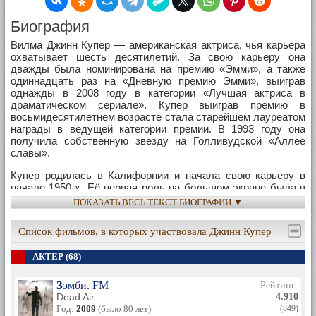
Биография
Вилма Джинн Купер — американская актриса, чья карьера
охватывает шесть десятилетий. За свою карьеру она
дважды была номинирована на премию «Эмми», а также
одиннадцать раз на «Дневную премию Эмми», выиграв
однажды в 2008 году в категории «Лучшая актриса в
драматическом сериале». Купер выиграв премию в
восьмидесятилетнем возрасте стала старейшем лауреатом
награды в ведущей категории премии. В 1993 году она
получила собственную звезду на Голливудской «Аллее
славы».
Купер родилась в Калифорнии и начала свою карьеру в
начале 1950-х. Её первая роль на большом экране была в
вестерне 1953 года The Redhead from Wyoming с Гленном
ПОКАЗАТЬ ВЕСЬ ТЕКСТ БИОГРАФИИ ▼
Фордом. В последующие два десятилетия Купер
продолжала активно сниматься в кино и на телевидении, в
Список фильмов, в которых участвовала Джинн Купер
основном играя характерные роли. Наиболее успешные её
роли были в телевизионных вестернах «Мэверик»,
АКТЕР (68)
«Бонанца», «Дымок из ствола» и «Большая долина», а
также в юридическом сериале «Перри Мейсон».
Зомби. FM
Рейтинг:
В 1962 году Купер получила свою первую номинацию на
Dead Air
4.910
премию «Эмми» за роль в сериале «Бен Кэйси». В общей
Год:
2009
(было 80 лет)
(849)