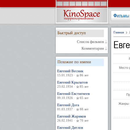
Фильмы
Главная
Быстрый доступ
Евг
Список фильмов
Комментарии
Похожие по имени
Место 
Евгений Весник
15.01.1923 ·
86 лет
Евгений Крылатов
23.02.1934 ·
85 лет
Евгений Евстигнеев
Пр
09.10.1926 ·
65 лет
Жанры 
Евгений Дога
01.03.1937 ·
88 лет
Евгений Жариков
26.02.1941 ·
70 лет
Евгений Дятлов