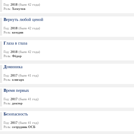
Год:
2018
(было 42 года)
Роль:
Хомутов
Вернуть любой ценой
Год:
2018
(было 42 года)
Роль:
комдив
Глаза в глаза
Год:
2018
(было 42 года)
Роль:
Фёдор
Доминика
Год:
2017
(было 41 год)
Роль:
олигарх
Время первых
Год:
2017
(было 41 год)
Роль:
доктор
Безопасность
Год:
2017
(было 41 год)
Роль:
сотрудник ОСБ