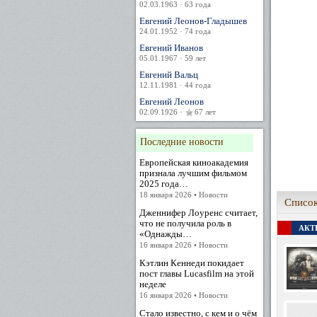
02.03.1963 · 63 года
Евгений Леонов-Гладышев
24.01.1952 · 74 года
Евгений Иванов
05.01.1967 · 59 лет
Евгений Вальц
12.11.1981 · 44 года
Евгений Леонов
02.09.1926 ·
67 лет
Последние новости
Европейская киноакадемия
признала лучшим фильмом
2025 года…
18 января 2026 • Новости
Список
Дженнифер Лоуренс считает,
что не получила роль в
АКТЕ
«Однажды…
16 января 2026 • Новости
Кэтлин Кеннеди покидает
пост главы Lucasfilm на этой
неделе
16 января 2026 • Новости
Стало известно, с кем и о чём