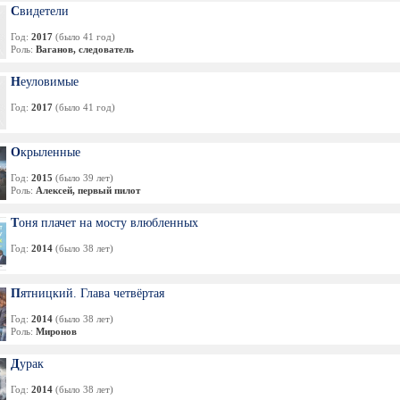
Свидетели
Год:
2017
(было 41 год)
Роль:
Ваганов, следователь
Неуловимые
Год:
2017
(было 41 год)
Окрыленные
Год:
2015
(было 39 лет)
Роль:
Алексей, первый пилот
Тоня плачет на мосту влюбленных
Год:
2014
(было 38 лет)
Пятницкий. Глава четвёртая
Год:
2014
(было 38 лет)
Роль:
Миронов
Дурак
Год:
2014
(было 38 лет)