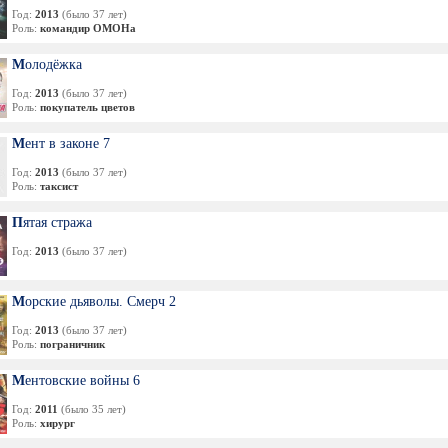
Год:
2013
(было 37 лет)
Роль:
командир ОМОНа
Молодёжка
Год:
2013
(было 37 лет)
Роль:
покупатель цветов
Мент в законе 7
Год:
2013
(было 37 лет)
Роль:
таксист
Пятая стража
Год:
2013
(было 37 лет)
Морские дьяволы. Смерч 2
Год:
2013
(было 37 лет)
Роль:
пограничник
Ментовские войны 6
Год:
2011
(было 35 лет)
Роль:
хирург