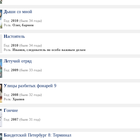
Дыши со мной
Год:
2010
(было 34 года)
Роль:
Олег, бармен
Настоятель
Год:
2010
(было 34 года)
Роль:
Иванов, следователь по особо важным делам
Летучий отряд
Год:
2009
(было 33 года)
Улицы разбитых фонарей 9
Год:
2008
(было 32 года)
Роль:
Храпов
Гончие
Год:
2007
(было 31 год)
Бандитский Петербург 8: Терминал