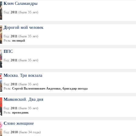
Ключ Саламандры
Год:
2011
(было 35 лет)
Дорогой мой человек
Год:
2011
(было 35 лет)
Роль:
полицай
ППС
Год:
2011
(было 35 лет)
Москва. Три вокзала
Год:
2011
(было 35 лет)
Роль:
Сергей Валентинович Авдеенко, бригадир поезда
Маяковский. Два дня
Год:
2011
(было 35 лет)
Роль:
проводник
Слово женщине
Год:
2010
(было 34 года)