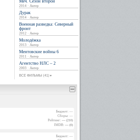
Меч. Сезон второй
2014 · Актер
Дурак
2014 · Актер
Военная разведка: Северный
фронт
2012 · Актер
Молодёжка
2013 · Актер
Ментовские войны 6
2011 · Актер
Агентство НЛС – 2
2003 · Актер
ВСЕ ФИЛЬМЫ (41)
▼
Бюджет: —
Сборы: —
Рейтинг:
—
(210)
IMDB:
—
(0)
Бюджет: —