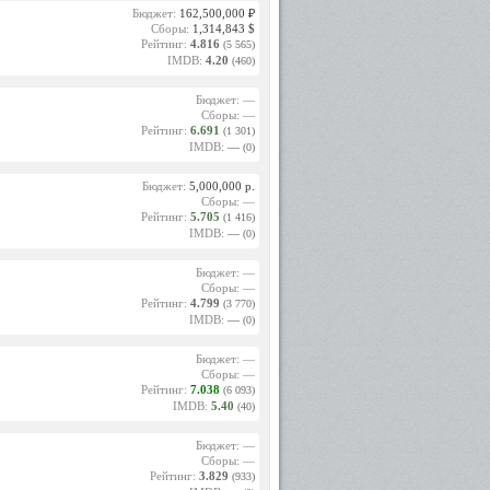
Бюджет:
162,500,000 ₽
Сборы:
1,314,843 $
Рейтинг:
4.816
(5 565)
IMDB:
4.20
(460)
Бюджет: —
Сборы: —
Рейтинг:
6.691
(1 301)
IMDB:
—
(0)
Бюджет:
5,000,000 р.
Сборы: —
Рейтинг:
5.705
(1 416)
IMDB:
—
(0)
Бюджет: —
Сборы: —
Рейтинг:
4.799
(3 770)
IMDB:
—
(0)
Бюджет: —
Сборы: —
Рейтинг:
7.038
(6 093)
IMDB:
5.40
(40)
Бюджет: —
Сборы: —
Рейтинг:
3.829
(933)