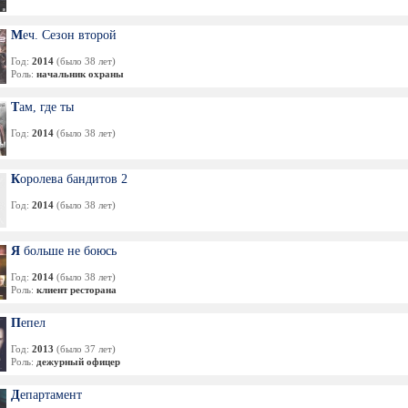
Меч. Сезон второй
Год:
2014
(было 38 лет)
Роль:
начальник охраны
Там, где ты
Год:
2014
(было 38 лет)
Королева бандитов 2
Год:
2014
(было 38 лет)
Я больше не боюсь
Год:
2014
(было 38 лет)
Роль:
клиент ресторана
Пепел
Год:
2013
(было 37 лет)
Роль:
дежурный офицер
Департамент