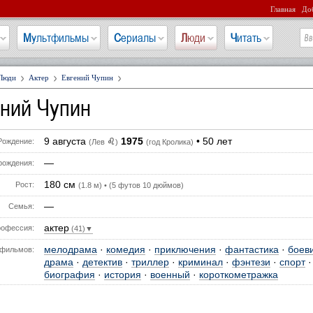
Главная
Доб
Мультфильмы
Сериалы
Люди
Читать
Люди
Актер
Евгений Чупин
ений Чупин
9 августа
1975
• 50 лет
♌
Рождение:
(Лев
)
(год Кролика)
—
рождения:
180 см
Рост:
(1.8 м) • (5 футов 10 дюймов)
—
Семья:
актер
офессия:
(41)▼
мелодрама
·
комедия
·
приключения
·
фантастика
·
боев
фильмов:
драма
·
детектив
·
триллер
·
криминал
·
фэнтези
·
спорт
·
биография
·
история
·
военный
·
короткометражка