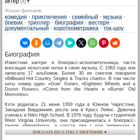
актер
(4)▼
Жанры фильмов:
комедия
·
приключения
·
семейный
·
музыка
·
боевик
·
триллер
·
биография
·
вестерн
·
документальный
·
короткометражка
·
ток-шоу
Биография
Известная кантри- и блюграсс-исполнительница, часто
вносящая кельтские нотки в свою музыку. С 1983 года она
записала 17 альбомов. Более 30 ее синглов покорили
«Billboard Hot Country Singles & Tracks charts». В том числе
хиты номер один: «Goin' Gone», «Eighteen Wheels and a
Dozen Roses», «Come from the Heart» и «Burnin' Old
Memories».
Кэти родилась 21 июня 1959 года в Южном Чарлстоне,
Западная Вирджиния, росла она в Кросс Лейнс. Девочка
училась в Nitro High School. В 1976 году, будучи студенткой
West Virginia University, она присоединилась к блюграсс-
группе «Pennsboro», а спустя два г ода переехала в
Нэшвилль. Она работала гидом в «Country Music Hall of
ПОКАЗАТЬ ВЕСЬ ТЕКСТ БИОГРАФИИ ▼
Fame», была исполнительницей бэк-вокала у Бобби