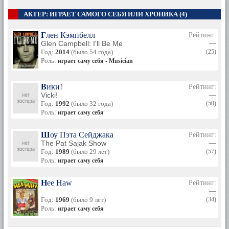
«Грэмми» за свой рождественский альбом «Good News».
АКТЕР: ИГРАЕТ САМОГО СЕБЯ ИЛИ ХРОНИКА (4)
В 2002 году выходит альбом «The Innocent Years», который,
по словам певицы, она посвятила своему больному отцу.
Глен Кэмпбелл
Рейтинг:
Glen Campbell: I'll Be Me
—
В 2008 году Кэти выпускает «Coal». Альбому не суждено
Год:
2014
(было 54 года)
(25)
было получить высокие оценки критиков.
Роль:
играет саму себя - Musician
Хотя ее последний альбом не имел оглушительного успеха,
певица продолжает творить, она много записывается и
Вики!
Рейтинг:
выступает. У него очень много поклонников и фанатов.
Vicki!
—
Недавно она выпустила «Definitive Collection album»
Год:
1992
(было 32 года)
(50)
Роль:
играет саму себя
Шоу Пэта Сейджака
Рейтинг:
The Pat Sajak Show
—
Год:
1989
(было 29 лет)
(57)
Роль:
играет саму себя
Hee Haw
Рейтинг:
—
Год:
1969
(было 9 лет)
(34)
Роль:
играет саму себя