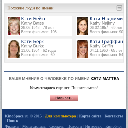
Похожие люди по имени
Кэти Бейтс
Кэти Нэджими
Kathy Bates
Kathy Najimy
28.06.1948 · 78 лет
06.02.1957 · 69 лет
Всего фильмов: 108
Всего фильмов: 90
Кэти Бёрк
Кэти Гриффин
Kathy Burke
Kathy Griffin
13.06.1964 · 62 года
04.11.1960 · 65 лет
Всего фильмов: 60
Всего фильмов: 54
ВАШЕ МНЕНИЕ О ЧЕЛОВЕКЕ ПО ИМЕНИ
КЭТИ МАТТЕА
Комментариев еще нет. Пишите смело!
KinoSpace.ru © 2015
|
Для компьютера
|
Карта сайта
|
Контакты
|
Поиск
Фильмы
|
Мультфильмы
|
Сериалы
|
Новости
|
Интервью
|
Киноблог