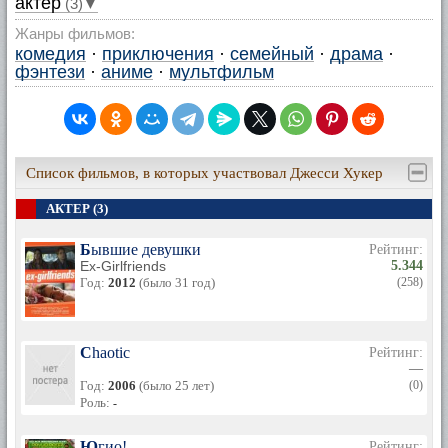
актер
(3)▼
Жанры фильмов:
комедия
·
приключения
·
семейный
·
драма
·
фэнтези
·
аниме
·
мультфильм
Список фильмов, в которых участвовал Джесси Хукер
АКТЕР (3)
Бывшие девушки
Рейтинг:
Ex-Girlfriends
5.344
Год:
2012
(было 31 год)
(258)
Chaotic
Рейтинг:
—
Год:
2006
(было 25 лет)
(0)
Роль:
-
Югио!
Рейтинг: