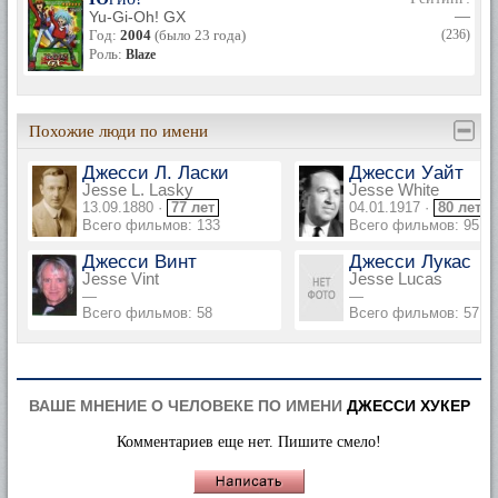
Yu-Gi-Oh! GX
—
Год:
2004
(было 23 года)
(236)
Роль:
Blaze
Похожие люди по имени
Джесси Л. Ласки
Джесси Уайт
Jesse L. Lasky
Jesse White
13.09.1880 ·
77 лет
04.01.1917 ·
80 лет
Всего фильмов: 133
Всего фильмов: 95
Джесси Винт
Джесси Лукас
Jesse Vint
Jesse Lucas
—
—
Всего фильмов: 58
Всего фильмов: 57
ВАШЕ МНЕНИЕ О ЧЕЛОВЕКЕ ПО ИМЕНИ
ДЖЕССИ ХУКЕР
Комментариев еще нет. Пишите смело!