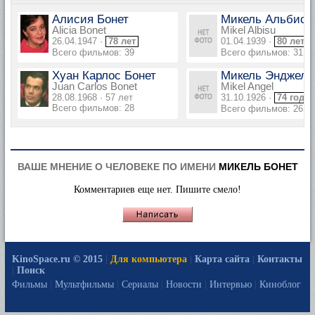
Алисия Бонет
Микель Альбису
Alicia Bonet
Mikel Albisu
26.04.1947 ·
78 лет
01.04.1939 ·
80 лет
Всего фильмов: 39
Всего фильмов: 31
Хуан Карлос Бонет
Микель Энджел
Juan Carlos Bonet
Mikel Angel
28.08.1968 · 57 лет
31.10.1926 ·
74 года
Всего фильмов: 28
Всего фильмов: 26
ВАШЕ МНЕНИЕ О ЧЕЛОВЕКЕ ПО ИМЕНИ
МИКЕЛЬ БОНЕТ
Комментариев еще нет. Пишите смело!
KinoSpace.ru © 2015
|
Для компьютера
|
Карта сайта
|
Контакты
|
Поиск
Фильмы
|
Мультфильмы
|
Сериалы
|
Новости
|
Интервью
|
Киноблог