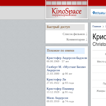
Фильмы
Главная
Быстрый доступ
Кри
Список фильмов
Комментарии
Christ
Похожие по имени
Кристофер Андерсон-Бадзоли
00.00.1969 · 57 лет
Место 
Гилберт М. «Мустанг Билли»
Андерсон
21.03.1880 ·
90 лет
Кристофер Ли
27.05.1922 ·
93 года
Пр
Кристофер Пламмер
Жанры 
13.12.1929 ·
91 год
Мило Андерсон
09.05.1910 ·
74 года