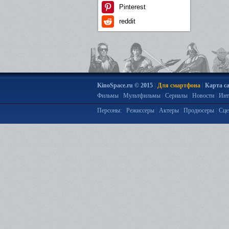
Pinterest
reddit
|
|
KinoSpace.ru © 2015
Для смартфона
Карта с
|
|
|
|
Фильмы
Мультфильмы
Сериалы
Новости
Инт
|
|
|
Персоны:
Режиссеры
Актеры
Продюсеры
Сце