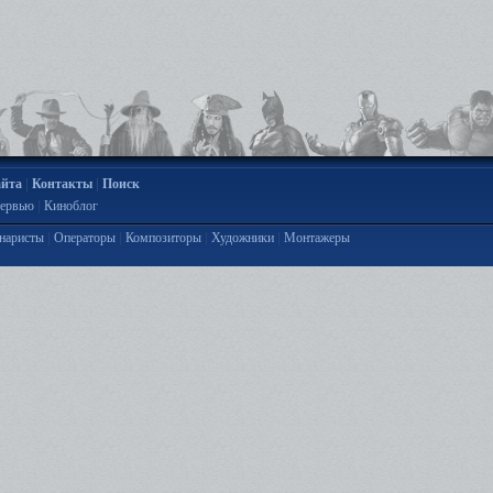
|
|
айта
Контакты
Поиск
|
ервью
Киноблог
|
|
|
|
наристы
Операторы
Композиторы
Художники
Монтажеры