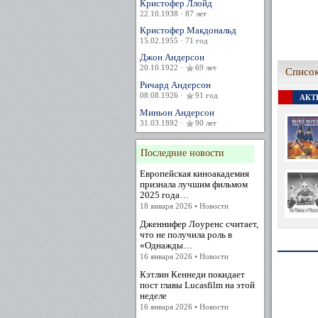
Кристофер Ллойд
22.10.1938 · 87 лет
Кристофер Макдональд
15.02.1955 · 71 год
Джон Андерсон
20.10.1922 ·
69 лет
Список
Ричард Андерсон
08.08.1926 ·
91 год
АКТЕ
Миньон Андерсон
31.03.1892 ·
90 лет
Последние новости
Европейская киноакадемия
признала лучшим фильмом
2025 года…
18 января 2026 • Новости
Дженнифер Лоуренс считает,
что не получила роль в
«Однажды…
16 января 2026 • Новости
Кэтлин Кеннеди покидает
пост главы Lucasfilm на этой
неделе
16 января 2026 • Новости