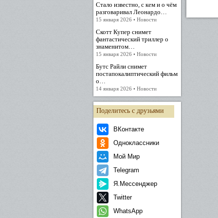
Стало известно, с кем и о чём
разговаривал Леонардо…
15 января 2026 • Новости
Скотт Купер снимет
фантастический триллер о
знаменитом…
15 января 2026 • Новости
Бутс Райли снимет
постапокалиптический фильм
о…
14 января 2026 • Новости
Поделитесь с друзьями
ВКонтакте
Одноклассники
Мой Мир
Telegram
Я.Мессенджер
Twitter
WhatsApp