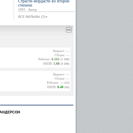
Страсти-мордасти во второй
степени
1993 · Актер
ВСЕ ФИЛЬМЫ (2)
▼
Бюджет: —
Сборы: —
Рейтинг:
6.161
(1 199)
IMDB:
5.80
(4 200)
Бюджет: —
Сборы: —
Рейтинг:
—
(12)
IMDB:
8.40
(43)
 АНДЕРСОН