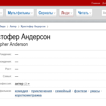
Главная
Доб
Мультфильмы
Сериалы
Люди
Читать
Люди
Актер
Кристофер Андерсон
стофер Андерсон
opher Anderson
—
Рождение:
—
рождения:
—
Рост:
—
Семья:
актер
офессия:
(2)▼
комедия
·
приключения
·
семейный
·
фэнтези
·
ужасы
·
фильмов:
короткометражка