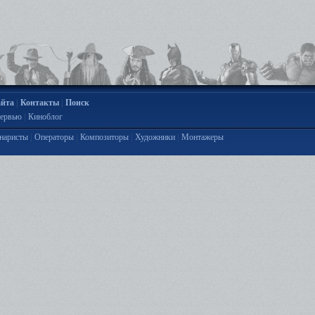
|
|
айта
Контакты
Поиск
|
ервью
Киноблог
|
|
|
|
наристы
Операторы
Композиторы
Художники
Монтажеры