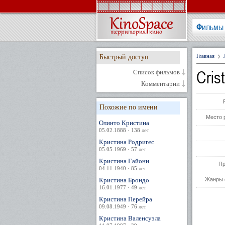
Фильмы
Главная
Быстрый доступ
Cris
Список фильмов
Комментарии
Похожие по имени
Место 
Олинто Кристина
05.02.1888 · 138 лет
Кристина Родригес
05.05.1969 · 57 лет
Кристина Гайони
Пр
04.11.1940 · 85 лет
Кристина Брондо
Жанры 
16.01.1977 · 49 лет
Кристина Перейра
09.08.1949 · 76 лет
Кристина Валенсуэла