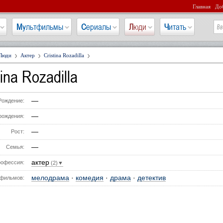
Главная
Доб
Мультфильмы
Сериалы
Люди
Читать
Люди
Актер
Cristina Rozadilla
tina Rozadilla
—
Рождение:
—
рождения:
—
Рост:
—
Семья:
актер
офессия:
(2)▼
мелодрама
·
комедия
·
драма
·
детектив
фильмов: