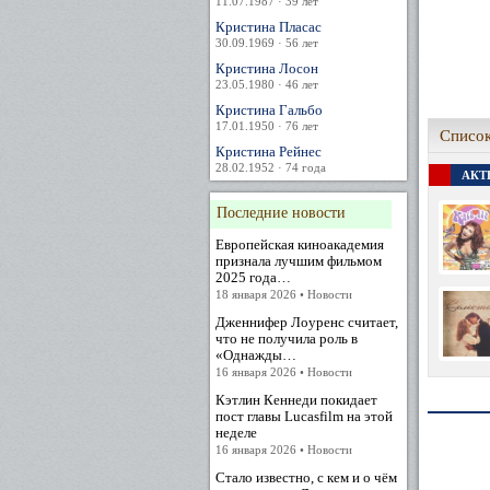
11.07.1987 · 39 лет
Кристина Пласас
30.09.1969 · 56 лет
Кристина Лосон
23.05.1980 · 46 лет
Кристина Гальбо
17.01.1950 · 76 лет
Список
Кристина Рейнес
28.02.1952 · 74 года
АКТЕ
Последние новости
Европейская киноакадемия
признала лучшим фильмом
2025 года…
18 января 2026 • Новости
Дженнифер Лоуренс считает,
что не получила роль в
«Однажды…
16 января 2026 • Новости
Кэтлин Кеннеди покидает
пост главы Lucasfilm на этой
неделе
16 января 2026 • Новости
Стало известно, с кем и о чём