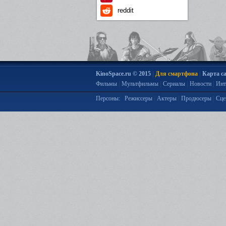
reddit
|
|
KinoSpace.ru © 2015
Для смартфона
Карта с
|
|
|
|
Фильмы
Мультфильмы
Сериалы
Новости
Инт
|
|
|
Персоны:
Режиссеры
Актеры
Продюсеры
Сце