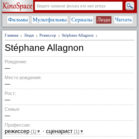
Фильмы
Мультфильмы
Сериалы
Люди
Читать
Главная
Люди
Режиссер
Stéphane Allagnon
Stéphane Allagnon
Рождение:
—
Место рождения:
—
Рост:
—
Семья:
—
Профессии:
режиссер
·
сценарист
(1)▼
(1)▼